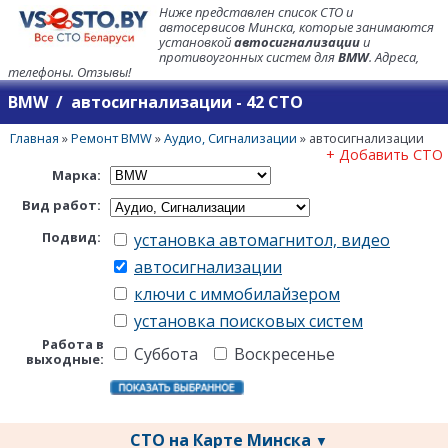
Ниже представлен список СТО и
автосервисов Минска, которые занимаются
установкой
автосигнализации
и
противоугонных систем для
BMW
. Адреса,
телефоны. Отзывы!
BMW / автосигнализации - 42 СТО
Главная
»
Ремонт BMW
»
Аудио, Сигнализации
»
автосигнализации
+ Добавить СТО
Марка:
Вид работ:
Подвид:
установка автомагнитол, видео
автосигнализации
ключи с иммобилайзером
установка поисковых систем
Работа в
Суббота
Воскресенье
выходные:
СТО на Карте Минска
▼