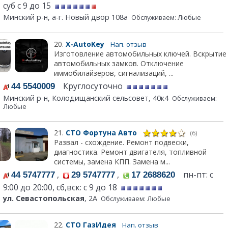
суб с 9 до 15
Минский р-н, а-г. Новый двор 108а
Обслуживаем: Любые
20.
X-AutoKey
Нап. отзыв
Изготовление автомобильных ключей. Вскрытие
автомобильных замков. Отключение
иммобилайзеров, сигнализаций, ...
Круглосуточно
44 5540009
Минский р-н, Колодищанский сельсовет, 40к4
Обслуживаем:
Любые
21.
СТО Фортуна Авто
(6)
Развал - схождение. Ремонт подвески,
диагностика. Ремонт двигателя, топливной
системы, замена КПП. Замена м...
,
,
пн-пт: с
44 5747777
29 5747777
17 2688620
9:00 до 20:00, сб,вск: с 9 до 18
ул. Севастопольская
, 2А
Обслуживаем: Любые
22.
СТО ГазИдея
Нап. отзыв