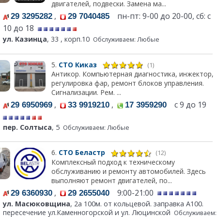
двигателей, подвески. Замена ма...
,
пн-пт: 9-00 до 20-00, сб: с
29 3295282
29 7040485
10 до 18
ул. Казинца
, 33 , корп.10
Обслуживаем: Любые
5.
СТО Киказ
(1)
Антикор. Компьютерная диагностика, инжектор,
регулировка фар, ремонт блоков управления.
Сигнализации. Рем. ...
,
,
с 9 до 19
29 6950969
33 9919210
17 3959290
пер. Солтыса
, 5
Обслуживаем: Любые
6.
СТО Беластр
(12)
Комплексный подход к техническому
обслуживанию и ремонту автомобилей. Здесь
выполняют ремонт двигателей, по...
,
9:00-21:00
29 6360930
29 2655040
ул. Масюковщина
, 2а 100м. от кольцевой. заправка А100.
пересечение ул.Каменногорской и ул. Люцинской
Обслуживаем: