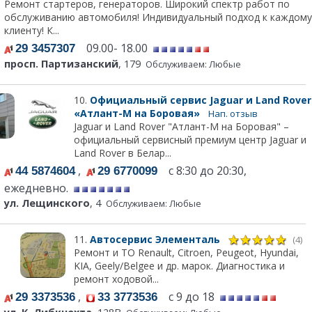
Ремонт стартеров, генераторов. Широкий спектр работ по
обслуживанию автомобиля! Индивидуальный подход к каждому
клиенту! К...
09.00- 18.00
29 3457307
просп. Партизанский
, 179
Обслуживаем: Любые
10.
Официальный сервис Jaguar и Land Rover
«Атлант-М на Боровая»
Нап. отзыв
Jaguar и Land Rover "Атлант-М на Боровая" –
официальный сервисный премиум центр Jaguar и
Land Rover в Белар...
,
с 8:30 до 20:30,
44 5874604
29 6770099
ежедневно.
ул. Лещинского
, 4
Обслуживаем: Любые
11.
Автосервис Элементаль
(4)
Ремонт и ТО Renault, Citroen, Peugeot, Hyundai,
KIA, Geely/Belgee и др. марок. Диагностика и
ремонт ходовой...
,
с 9 до 18
29 3373536
33 3773536