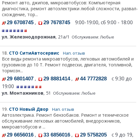
Ремонт авто, джипов, микроавтобусов: Компьютерная
диагностика, ремонт автоэлектрики любой сложности, развал-
схождение, тор...
,
9:00-19:00, сб 9:00 - 18:00
29 6708745
29 7678745
ул. Железнодорожная
, 21а/1
Обслуживаем: Любые
18.
СТО СитиАвтосервис
Нап. отзыв
Все виды ремонта микроавтобусов, легковых автомобилей и
грузовиков до 10 Т. Ремонт подвески, двигателя, топливной,
тормозн...
,
,
с 9:30 до
29 6801407
29 8881414
44 7772828
19:00
ул. Монтажников
, 51
Обслуживаем: Любые
19.
СТО Новый Двор
Нап. отзыв
Автоэлектрика. Ремонт бензобаков. Ремонт и техническое
обслуживание легковых автомобилей, внедорожников,
микроавтобусов и ...
,
,
с 9 до 19,
29 6656016
33 6856016
29 5758205