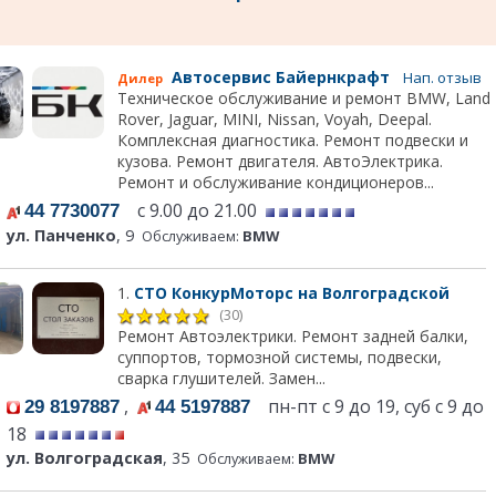
Автосервис Байернкрафт
Нап. отзыв
Дилер
Техническое обслуживание и ремонт BMW, Land
Rover, Jaguar, MINI, Nissan, Voyah, Deepal.
Комплексная диагностика. Ремонт подвески и
кузова. Ремонт двигателя. АвтоЭлектрика.
Ремонт и обслуживание кондиционеров...
с 9.00 до 21.00
44 7730077
ул. Панченко
, 9
Обслуживаем:
BMW
1.
СТО КонкурМоторс на Волгоградской
(30)
Ремонт Автоэлектрики. Ремонт задней балки,
суппортов, тормозной системы, подвески,
сварка глушителей. Замен...
,
пн-пт с 9 до 19, суб с 9 до
29 8197887
44 5197887
18
ул. Волгоградская
, 35
Обслуживаем:
BMW