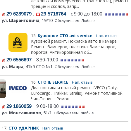
легковых и коммерческого транспорта), ремонт
трещин и сколов, запр...
,
с 9:00 до 18:00
29 6289079
29 5716764
ул. Шаранговича
, 19/10
Обслуживаем: Любые
15.
Кузовное СТО avi-service
Нап. отзыв
Кузовной ремонт. Покраска авто в камере.
Ремонт бамперов, пластика. Замена арок,
порогов. Антикорозийная об...
8.30-19.00
29 6556697
ул. Мавра
, 47к5 СТО №1
Обслуживаем: Любые
16.
СТО IE SERVICE
Нап. отзыв
Диагностика и полный ремонт IVECO (Daily,
Eurocargo, Trakker, Stralis). Ремонт топливной.
Чип-Тюнинг. Ремон...
9 00-18 00
29 1860059
ул. Монтажников
, 51/1
Обслуживаем: Любые
17.
СТО УДАРНИК
Нап. отзыв