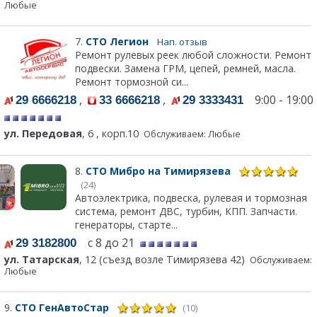
Любые
7.
СТО Легион
Нап. отзыв
Ремонт рулевых реек любой сложности. Ремонт
подвески. Замена ГРМ, цепей, ремней, масла.
Ремонт тормозной си...
,
,
9:00 - 19:00
29 6666218
33 6666218
29 3333431
ул. Передовая
, 6 , корп.10
Обслуживаем: Любые
8.
СТО Мибро на Тимирязева
(24)
Автоэлектрика, подвеска, рулевая и тормозная
система, ремонт ДВС, турбин, КПП. Запчасти.
генераторы, старте...
с 8 до 21
29 3182800
ул. Татарская
, 12 (съезд возле Тимирязева 42)
Обслуживаем:
Любые
9.
СТО ГенАвтоСтар
(10)