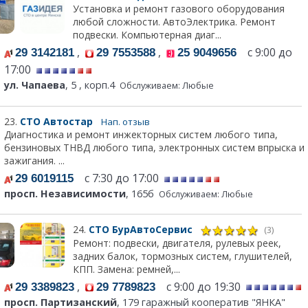
Установка и ремонт газового оборудования
любой сложности. АвтоЭлектрика. Ремонт
подвески. Компьютерная диаг...
,
,
с 9:00 до
29 3142181
29 7553588
25 9049656
17:00
ул. Чапаева
, 5 , корп.4
Обслуживаем: Любые
23.
СТО Автостар
Нап. отзыв
Диагностика и ремонт инжекторных систем любого типа,
бензиновых ТНВД любого типа, электронных систем впрыска и
зажигания. ...
с 7:30 до 17:00
29 6019115
просп. Независимости
, 165б
Обслуживаем: Любые
24.
СТО БурАвтоСервис
(3)
Ремонт: подвески, двигателя, рулевых реек,
задних балок, тормозных систем, глушителей,
КПП. Замена: ремней,...
,
с 9:00 до 19:30
29 3389823
29 7789823
просп. Партизанский
, 179 гаражный кооператив "ЯНКА"