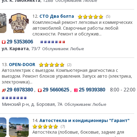
ул. К. Либкнехта
, 128В
Обслуживаем: Любые
12.
СТО Два болта
(5)
Комплексный ремонт легковых и коммерческих
автомобилей. Сварочные работы любой
сложности. Ремонт и обслужив...
29 5353606
ул. Карвата
, 73/7
Обслуживаем: Любые
13.
OPEN-DOOR
(2)
Автоэлектрик с выездом. Компьютерная диагностика с
выездом. Ремонт блоков управления. Запуск авто (электрика,
электроника)...
,
,
8:00 - 22:00
29 6978380
29 5660625
25 9939380
Минский р-н, д. Боровая, 7А
Обслуживаем: Любые
14.
Автостекла и кондиционеры "Гарант"
(7)
Автостёкла (лобовые, боковые, задние для