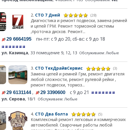
2.
СТО 7 Дней
(28)
Диагностика и ремонт подвески, замена ремней
и цепей ГРМ. Ремонт тормозной системы
,проточка дисков. Ремонт...
пн-пт: с 9 до 20, сб-вс: с 9 до 18
29 6664195
ул. Казинца
, 33 помещение 9, 12, 13
Обслуживаем: Любые
3.
СТО ТехДрайвСервис
(3)
Замена цепей и ремней Грм, ремонт двигателя
любой сложности, ремонт рулевой рейки ,
ремонт подвески, тормоз...
,
с 9 до 21
29 6131144
29 3390600
ул. Серова
, 18/1
Обслуживаем: Любые
4.
СТО Два болта
(5)
Комплексный ремонт легковых и коммерческих
автомобилей. Сварочные работы любой