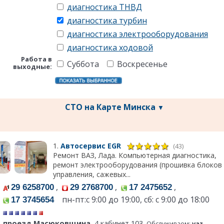
диагностика ТНВД
диагностика турбин
диагностика электрооборудования
диагностика ходовой
Работа в
Суббота
Воскресенье
выходные:
СТО на Карте Минска
▼
1.
Автосервис EGR
(43)
Ремонт ВАЗ, Лада. Компьютерная диагностика,
ремонт электрооборудования (прошивка блоков
управления, сажевых...
,
,
,
29 6258700
29 2768700
17 2475652
пн-пт:c 9:00 до 19:00, сб: с 9:00 до 18:00
17 3745654
проезд Масюковщина
, 4 кабинет 103
Обслуживаем:
vaz