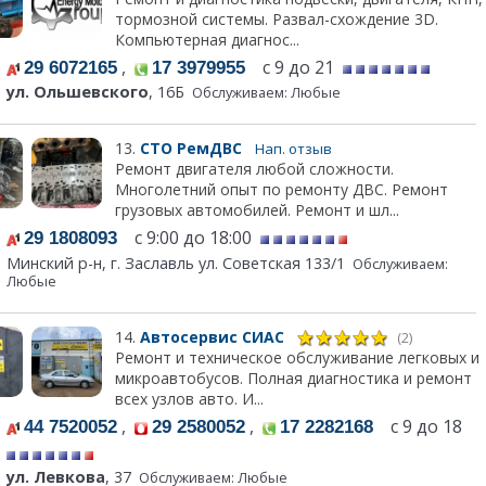
тормозной системы. Развал-схождение 3D.
Компьютерная диагнос...
,
с 9 до 21
29 6072165
17 3979955
ул. Ольшевского
, 16Б
Обслуживаем: Любые
13.
СТО РемДВС
Нап. отзыв
Ремонт двигателя любой сложности.
Многолетний опыт по ремонту ДВС. Ремонт
грузовых автомобилей. Ремонт и шл...
с 9:00 до 18:00
29 1808093
Минский р-н, г. Заславль ул. Советская 133/1
Обслуживаем:
Любые
14.
Автосервис СИАС
(2)
Ремонт и техническое обслуживание легковых и
микроавтобусов. Полная диагностика и ремонт
всех узлов авто. И...
,
,
с 9 до 18
44 7520052
29 2580052
17 2282168
ул. Левкова
, 37
Обслуживаем: Любые