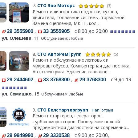
7.
СТО Эво Моторс
(3)
Ремонт и диагностика подвески, кузова,
двигателя, топливной системы, тормозной.
Замена сцепления, МКПП, кол...
,
с 8:00 до 20:00
29 3555900
33 3555905
ул. Олешева
, 11
Обслуживаем: Любые
8.
СТО АвтоРемГрупп
(5)
Ремонт и обслуживание легковых и
микроавтобусов. Компьютерная диагностика.
Автоэлектрика. Удаление клапанов...
,
,
с 9 до 19
29 2444602
33 3768300
29 3768300
ул. Семашко
, 15
Обслуживаем: Любые
9.
СТО Белстартергрупп
Нап. отзыв
Ремонт стартеров, генераторов,
турбокомпрессоров. Проведение полной
предремонтной диагностики на современно...
,
с 9:00 до 20:00,
29 9949990
29 3330538