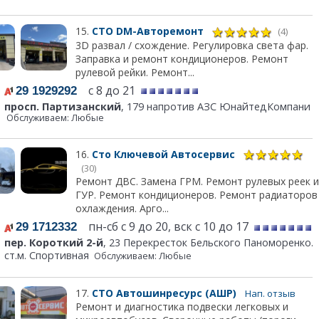
15.
СТО DM-Авторемонт
(4)
3D развал / схождение. Регулировка света фар.
Заправка и ремонт кондиционеров. Ремонт
рулевой рейки. Ремонт...
с 8 до 21
29 1929292
просп. Партизанский
, 179 напротив АЗС ЮнайтедКомпани
Обслуживаем: Любые
16.
Сто Ключевой Автосервис
(30)
Ремонт ДВС. Замена ГРМ. Ремонт рулевых реек и
ГУР. Ремонт кондиционеров. Ремонт радиаторов
охлаждения. Арго...
пн-сб с 9 до 20, вск с 10 до 17
29 1712332
пер. Короткий 2-й
, 23 Перекресток Бельского Паноморенко.
ст.м. Спортивная
Обслуживаем: Любые
17.
СТО Автошинресурс (АШР)
Нап. отзыв
Ремонт и диагностика подвески легковых и