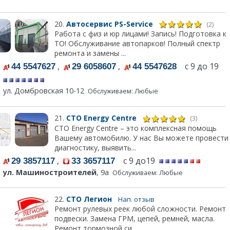
20.
Автосервис PS-Service
(2)
Работа с физ и юр лицами! Запись! Подготовка к
ТО! Обслуживание автопарков! Полный спектр
ремонта и замены ...
,
,
с 9 до 19
44 5547627
29 6058607
44 5547628
ул. Домбровская 10-12
Обслуживаем: Любые
21.
СТО Energy Centre
(3)
СТО Energy Centre – это комплексная помощь
Вашему автомобилю. У нас Вы можете провести
диагностику, выявить...
,
с 9 до19
29 3857117
33 3657117
ул. Машиностроителей
, 9а
Обслуживаем: Любые
22.
СТО Легион
Нап. отзыв
Ремонт рулевых реек любой сложности. Ремонт
подвески. Замена ГРМ, цепей, ремней, масла.
Ремонт тормозной си...