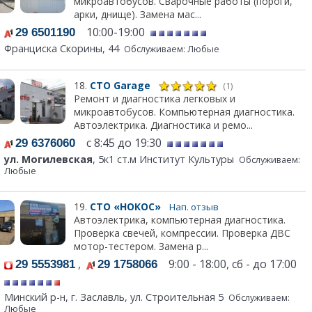
микроавтобусов. Сварочные работы (пороги,
арки, днище). Замена мас...
10:00-19:00
29 6501190
Франциска Скорины, 44
Обслуживаем: Любые
18.
СТО Garage
(1)
Ремонт и диагностика легковых и
микроавтобусов. Компьютерная диагностика.
Автоэлектрика. Диагностика и ремо...
с 8:45 до 19:30
29 6376060
ул. Могилевская
, 5к1 ст.м Институт Культуры
Обслуживаем:
Любые
19.
СТО «НОКОС»
Нап. отзыв
Автоэлектрика, компьютерная диагностика.
Проверка свечей, компрессии. Проверка ДВС
мотор-тестером. Замена р...
,
9:00 - 18:00, сб - до 17:00
29 5553981
29 1758066
Минский р-н, г. Заславль, ул. Строительная 5
Обслуживаем:
Любые