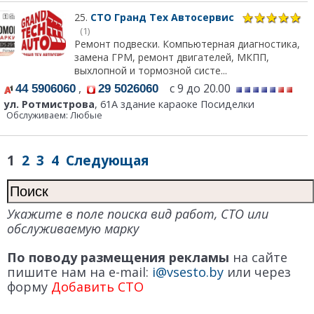
25.
СТО Гранд Тех Автосервис
(1)
Ремонт подвески. Компьютерная диагностика,
замена ГРМ, ремонт двигателей, МКПП,
выхлопной и тормозной систе...
,
с 9 до 20.00
44 5906060
29 5026060
ул. Ротмистрова
, 61А здание караоке Посиделки
Обслуживаем: Любые
1
2
3
4
Следующая
Укажите в поле поиска вид работ, СТО или
обслуживаемую марку
По поводу размещения рекламы
на сайте
пишите нам на e-mail:
i@vsesto.by
или через
форму
Добавить СТО