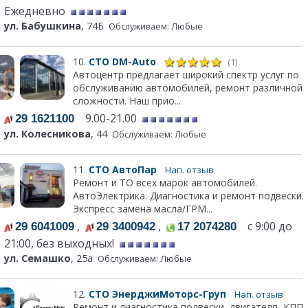
Ежедневно
ул. Бабушкина
, 74Б
Обслуживаем: Любые
10.
СТО DM-Auto
(1)
Автоцентр предлагает широкий спектр услуг по
обслуживанию автомобилей, ремонт различной
сложности. Наш прио...
9.00-21.00
29 1621100
ул. Колесникова
, 44
Обслуживаем: Любые
11.
СТО АвтоПар
Нап. отзыв
Ремонт и ТО всех марок автомобилей.
АвтоЭлектрика. Диагностика и ремонт подвески.
Экспресс замена масла/ГРМ...
,
,
с 9:00 до
29 6041009
29 3400942
17 2074280
21:00, без выходных!
ул. Семашко
, 25а
Обслуживаем: Любые
12.
СТО ЭнерджиМоторс-Груп
Нап. отзыв
Ремонт и диагностика подвески, двигателя, КПП,