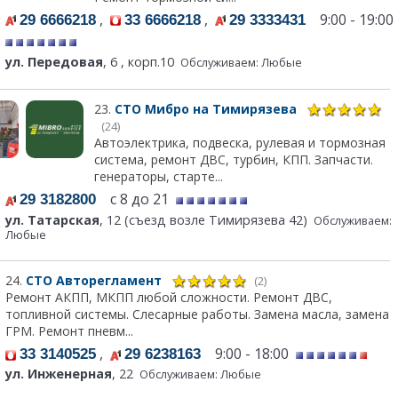
,
,
9:00 - 19:00
29 6666218
33 6666218
29 3333431
ул. Передовая
, 6 , корп.10
Обслуживаем: Любые
23.
СТО Мибро на Тимирязева
(24)
Автоэлектрика, подвеска, рулевая и тормозная
система, ремонт ДВС, турбин, КПП. Запчасти.
генераторы, старте...
с 8 до 21
29 3182800
ул. Татарская
, 12 (съезд возле Тимирязева 42)
Обслуживаем:
Любые
24.
СТО Авторегламент
(2)
Ремонт АКПП, МКПП любой сложности. Ремонт ДВС,
топливной системы. Слесарные работы. Замена масла, замена
ГРМ. Ремонт пневм...
,
9:00 - 18:00
33 3140525
29 6238163
ул. Инженерная
, 22
Обслуживаем: Любые