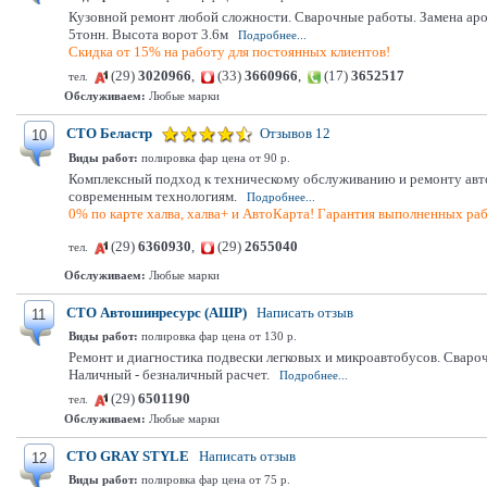
Кузовной ремонт любой сложности. Сварочные работы. Замена арок,
5тонн. Высота ворот 3.6м
Подробнее...
Скидка от 15% на работу для постоянных клиентов!
(29)
3020966
,
(33)
3660966
,
(17)
3652517
тел.
Обслуживаем:
Любые марки
СТО Беластр
Отзывов 12
10
Виды работ:
полировка фар цена от 90 р.
Комплексный подход к техническому обслуживанию и ремонту автом
современным технологиям.
Подробнее...
0% по карте халва, халва+ и АвтоКарта! Гарантия выполненных раб
(29)
6360930
,
(29)
2655040
тел.
Обслуживаем:
Любые марки
СТО Автошинресурс (АШР)
Написать отзыв
11
Виды работ:
полировка фар цена от 130 р.
Ремонт и диагностика подвески легковых и микроавтобусов. Свароч
Наличный - безналичный расчет.
Подробнее...
(29)
6501190
тел.
Обслуживаем:
Любые марки
СТО GRAY STYLE
Написать отзыв
12
Виды работ:
полировка фар цена от 75 р.