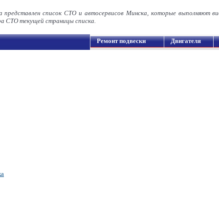
а представлен список СТО и автосервисов Минска, которые выполняют в
а СТО текущей страницы списка.
Ремонт подвески
Двигателя
ка