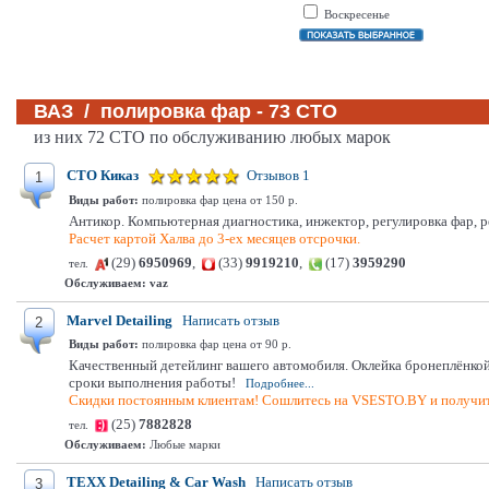
Воскресенье
ВАЗ / полировка фар - 73 СТО
из них 72 СТО по обслуживанию любых марок
СТО Киказ
Отзывов 1
1
Виды работ:
полировка фар цена от 150 р.
Антикор. Компьютерная диагностика, инжектор, регулировка фар, ре
Расчет картой Халва до 3-ех месяцев отсрочки.
(29)
6950969
,
(33)
9919210
,
(17)
3959290
тел.
Обслуживаем:
vaz
Marvel Detailing
Написать отзыв
2
Виды работ:
полировка фар цена от 90 р.
Качественный детейлинг вашего автомобиля. Оклейка бронеплёнкой
сроки выполнения работы!
Подробнее...
Скидки постоянным клиентам! Сошлитесь на VSESTO.BY и получит
(25)
7882828
тел.
Обслуживаем:
Любые марки
TEXX Detailing & Car Wash
Написать отзыв
3