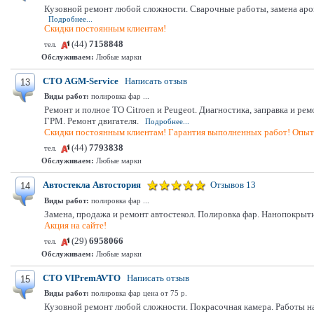
Кузовной ремонт любой сложности. Сварочные работы, замена арок, 
Подробнее...
Скидки постоянным клиентам!
(44)
7158848
тел.
Обслуживаем:
Любые марки
СТО AGM-Service
Написать отзыв
13
Виды работ:
полировка фар ...
Ремонт и полное ТО Citroen и Peugeot. Диагностика, заправка и р
ГРМ. Ремонт двигателя.
Подробнее...
Скидки постоянным клиентам! Гарантия выполненных работ! Опыт 
(44)
7793838
тел.
Обслуживаем:
Любые марки
Автостекла Автостория
Отзывов 13
14
Виды работ:
полировка фар ...
Замена, продажа и ремонт автостекол. Полировка фар. Нанопокрытие
Акция на сайте!
(29)
6958066
тел.
Обслуживаем:
Любые марки
СТО VIPremAVTO
Написать отзыв
15
Виды работ:
полировка фар цена от 75 р.
Кузовной ремонт любой сложности. Покрасочная камера. Работы на