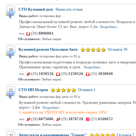
СТО Кузовной дом
Написать отзыв
19
Виды работ:
полировка фар ...
Профессиональный кузовной ремонт любой сложности. Покраска в но
Запчасти. Опыт более 15 лет. Выс. ворот 3.3м
Подробнее...
(29)
8800003
тел.
Обслуживаем:
Любые марки
Кузовной ремонт Окталион-Авто
Отзывов 30
20
Виды работ:
полировка фар цена от 85 р.
Профессиональная подготовка и покраска легковых авто и микроав
Приемлемые цены, гарантия, в срок.
Подробнее...
(29)
1850526
,
(29)
5250526
,
(33)
3030940
тел.
Обслуживаем:
Любые марки
СТО ИП Петров
Отзывов 1
21
Виды работ:
полировка фар цена от 60 р.
Кузовной ремонт любой сложности. Удаление ржавчины лазером. Ре
ворот - 2,8м
Подробнее...
Сошлитесь на VSESTO.BY и получите скидку 10%!
(29)
6075606
,
(29)
3878720
,
(25)
6160672
тел.
Обслуживаем:
Любые марки
Автостекла и кондиционеры "Гарант"
Отзывов 7
22