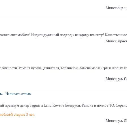
Минский р-н,
иванию автомобиля! Индивидуальный подход к каждому клиенту! Качественное
Минск,
прос
ложности. Ремонт кузова, двигателя, топливной. Замена масла (грм и любых т
Минск,
ул. 
я»
Написать отзыв
ый премиум центр Jaguar и Land Rover в Беларуси. Ремонт и полное ТО. Серви
обилей старше 3 лет.
Минск,
ул. 