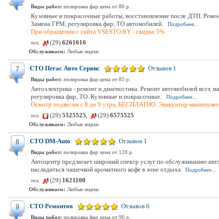
Виды работ:
полировка фар цена от 80 р.
Кузовные и покрасочные работы, восстановление после ДТП. Ремон
Замена ГРМ, регулировка фар, ТО автомобилей.
Подробнее...
При обращении с сайта VSESTO.BY - скидка 5%
(29)
6261616
тел.
Обслуживаем:
Любые марки
СТО Пегас Авто Сервис
Отзывов 1
7
Виды работ:
полировка фар цена от 85 р.
Автоэлектрика - ремонт и диагностика. Ремонт автомобилей всех м
регулировка фар, ТО. Кузовные и покрасочные.
Подробнее...
Осмотр подвески с 8 до 9 утра, БЕСПЛАТНО. Эвакуатор-манипулято
(29)
5525525
,
(29)
6575525
тел.
Обслуживаем:
Любые марки
СТО DM-Auto
Отзывов 1
8
Виды работ:
полировка фар цена от 120 р.
Автоцентр предлагает широкий спектр услуг по обслуживанию авт
насладиться чашечкой ароматного кофе в зоне отдыха
Подробнее...
(29)
1621100
тел.
Обслуживаем:
Любые марки
СТО Ремонтов
Отзывов 6
9
Виды работ:
полировка фар цена от 90 р.