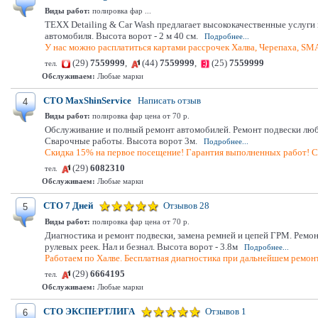
Виды работ:
полировка фар ...
TEXX Detailing & Car Wash предлагает высококачественные услуг
автомобиля. Высота ворот - 2 м 40 см.
Подробнее...
У нас можно расплатиться картами рассрочек Халва, Черепаха, SM
(29)
7559999
,
(44)
7559999
,
(25)
7559999
тел.
Обслуживаем:
Любые марки
СТО MaxShinService
Написать отзыв
4
Виды работ:
полировка фар цена от 70 р.
Обслуживание и полный ремонт автомобилей. Ремонт подвески любо
Сварочные работы. Высота ворот 3м.
Подробнее...
Скидка 15% на первое посещение! Гарантия выполненных работ! С
(29)
6082310
тел.
Обслуживаем:
Любые марки
СТО 7 Дней
Отзывов 28
5
Виды работ:
полировка фар цена от 70 р.
Диагностика и ремонт подвески, замена ремней и цепей ГРМ. Ремо
рулевых реек. Нал и безнал. Высота ворот - 3.8м
Подробнее...
Работаем по Халве. Бесплатная диагностика при дальнейшем ремонт
(29)
6664195
тел.
Обслуживаем:
Любые марки
СТО ЭКСПЕРТЛИГА
Отзывов 1
6