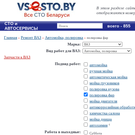
В этом разделе сайт
отображаются номер
СТО и
всего - 855
АВТОСЕРВИСЫ
Главная
Ремонт ВАЗ
Автомойка, полировка
»
»
»
полировка фар
Марка:
Вид работ для ВАЗ:
Запчасти к ВАЗ
Подвид работ:
автомойка
ручная мойка
автоматическая мойка
мойка грузовиков
полировка кузова
полировка фар
мойка двигателя
антикоррозийная обработ
химчистка салона
мойка днища
автохимия
4
Работа в выходные:
Суббота