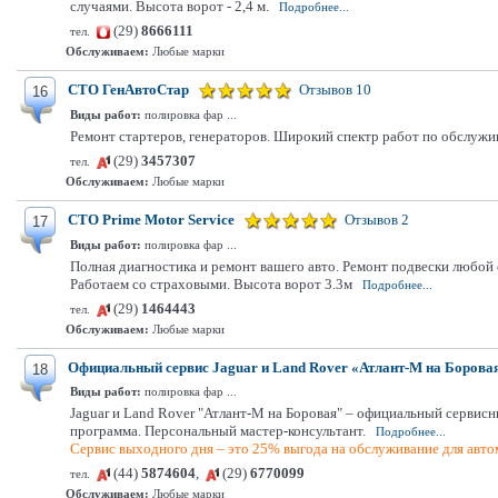
случаями. Высота ворот - 2,4 м.
Подробнее...
(29)
8666111
тел.
Обслуживаем:
Любые марки
СТО ГенАвтоСтар
Отзывов 10
16
Виды работ:
полировка фар ...
Ремонт стартеров, генераторов. Широкий спектр работ по обслуж
(29)
3457307
тел.
Обслуживаем:
Любые марки
СТО Prime Motor Service
Отзывов 2
17
Виды работ:
полировка фар ...
Полная диагностика и ремонт вашего авто. Ремонт подвески любой с
Работаем со страховыми. Высота ворот 3.3м
Подробнее...
(29)
1464443
тел.
Обслуживаем:
Любые марки
Официальный сервис Jaguar и Land Rover «Атлант-М на Борова
18
Виды работ:
полировка фар ...
Jaguar и Land Rover "Атлант-М на Боровая" – официальный сервисн
программа. Персональный мастер-консультант.
Подробнее...
Сервис выходного дня – это 25% выгода на обслуживание для автом
(44)
5874604
,
(29)
6770099
тел.
Обслуживаем:
Любые марки