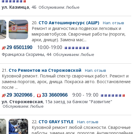
ул. Казинца
, 4Б
Обслуживаем: Любые
20.
СТО Автошинресурс (АШР)
Нап. отзыв
Ремонт и диагностика подвески легковых и
микроавтобусов. Сварочные работы (пороги,
арки, днище). Замена мас...
10:00-19:00
29 6501190
Франциска Скорины, 44
Обслуживаем: Любые
21.
Сто Ремонтов на Сторожовской
Нап. отзыв
Кузовной ремонт. Полный спектр сварочных работ. Ремонт и
замена порогов, арок, днища. Покраска авто. Восстановление
после ...
,
9:00 - 19: 00
29 3020966
33 3660966
ул. Сторожевская
, 15а заезд за банком "Развитие"
Обслуживаем: Любые
22.
СТО GRAY STYLE
Нап. отзыв
Кузовной ремонт любой сложности. Сварочные
работы, замена арок, порогов. Антикоррозийная