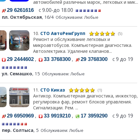
автомобилей различных марок, легковых и мик...
с 9.00-до 18.00
29 6261616
пл. Октябрьская
, 16/4
Обслуживаем: Любые
10.
СТО АвтоРемГрупп
(5)
Ремонт и обслуживание легковых и
микроавтобусов. Компьютерная диагностика.
Автоэлектрика. Удаление клапанов...
,
,
с 9 до 19
29 2444602
33 3768300
29 3768300
ул. Семашко
, 15
Обслуживаем: Любые
11.
СТО Киказ
(1)
Антикор. Компьютерная диагностика, инжектор,
регулировка фар, ремонт блоков управления.
Сигнализации. Рем. ...
,
,
с 9 до 19
29 6950969
33 9919210
17 3959290
пер. Солтыса
, 5
Обслуживаем: Любые