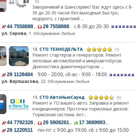
(5)
Заворачивай в Шанссервис! Вас ждут здесь с 8-
30 до 20-30 часов без выходных! Быстро,
недорого, с гарантией ...
,
с 8-30 до 20-30
44 7558888
29 7558888
ул. Серова
, 1
Обслуживаем: Любые
18.
СТО ТЕХНОДЕЛЬТА
(1)
Ремонт стартеров и генераторов. Ремонт
легковых автомобилей и микроавтобусов.
Диагностика дымогенератором. ...
9:00 - 20:00, сб-вс - 9:00 - 18:00
29 1128484
ул. Ваупшасова
, 22
Обслуживаем: Любые
19.
СТО АвтоНьюСаунд
(5)
Ремонт и ТО вашего авто. Заправка и ремонт
кондиционеров. Проточка тормозных дисков.
Тормозная система. Ант...
,
,
,
44 7792326
29 5908261
17 3689993
пн-пт: с 9:00 до 19:00. сб: с 9:00 до 15:00
29 1220511