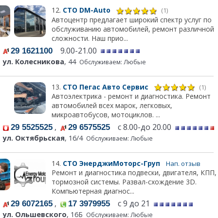
12.
СТО DM-Auto
(1)
Автоцентр предлагает широкий спектр услуг по
обслуживанию автомобилей, ремонт различной
сложности. Наш прио...
9.00-21.00
29 1621100
ул. Колесникова
, 44
Обслуживаем: Любые
13.
СТО Пегас Авто Сервис
(1)
Автоэлектрика - ремонт и диагностика. Ремонт
автомобилей всех марок, легковых,
микроавтобусов, мотоциклов. ...
,
с 8.00-до 20.00
29 5525525
29 6575525
ул. Октябрьская
, 16/4
Обслуживаем: Любые
14.
СТО ЭнерджиМоторс-Груп
Нап. отзыв
Ремонт и диагностика подвески, двигателя, КПП,
тормозной системы. Развал-схождение 3D.
Компьютерная диагнос...
,
с 9 до 21
29 6072165
17 3979955
ул. Ольшевского
, 16Б
Обслуживаем: Любые