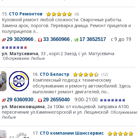
15.
СТО Ремонтов
(6)
Кузовной ремонт любой сложности. Сварочные работы.
Замена арок, порогов. Переварка днища. Ремонт прицепов и
полуприцепов л...
,
,
с 9 до 19
29 3020966
33 3660966
17 3652517
ул. Матусевича
, 33 , корп.2 Заезд с ул. Матусевича
Обслуживаем: Любые
16.
СТО Беластр
(12)
Комплексный подход к техническому
обслуживанию и ремонту автомобилей. Здесь
выполняют ремонт двигателей, по...
,
9:00-21:00
29 6360930
29 2655040
ул. Масюковщина
, 2а 100м. от кольцевой. заправка А100.
пересечение ул.Каменногорской и ул. Люцинской
Обслуживаем:
Любые
17.
СТО компании Шанссервис