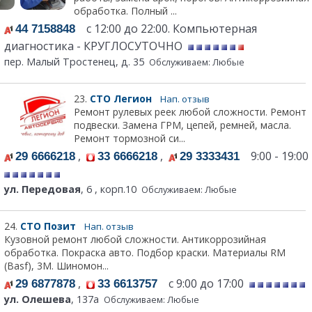
обработка. Полный ...
с 12:00 до 22:00. Компьютерная
44 7158848
диагностика - КРУГЛОСУТОЧНО
пер. Малый Тростенец, д. 35
Обслуживаем: Любые
23.
СТО Легион
Нап. отзыв
Ремонт рулевых реек любой сложности. Ремонт
подвески. Замена ГРМ, цепей, ремней, масла.
Ремонт тормозной си...
,
,
9:00 - 19:00
29 6666218
33 6666218
29 3333431
ул. Передовая
, 6 , корп.10
Обслуживаем: Любые
24.
СТО Позит
Нап. отзыв
Кузовной ремонт любой сложности. Антикоррозийная
обработка. Покраска авто. Подбор краски. Материалы RM
(Basf), 3М. Шиномон...
,
с 9:00 до 17:00
29 6877878
33 6613757
ул. Олешева
, 137а
Обслуживаем: Любые