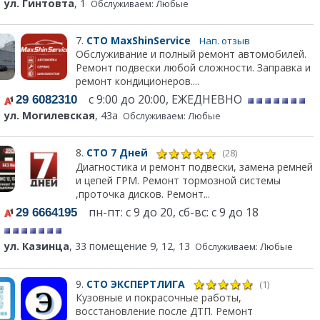
ул. Гинтовта
, 1
Обслуживаем: Любые
7.
СТО MaxShinService
Нап. отзыв
Обслуживание и полный ремонт автомобилей.
Ремонт подвески любой сложности. Заправка и
ремонт кондиционеров....
с 9:00 до 20:00, ЕЖЕДНЕВНО
29 6082310
ул. Могилевская
, 43а
Обслуживаем: Любые
8.
СТО 7 Дней
(28)
Диагностика и ремонт подвески, замена ремней
и цепей ГРМ. Ремонт тормозной системы
,проточка дисков. Ремонт...
пн-пт: с 9 до 20, сб-вс: с 9 до 18
29 6664195
ул. Казинца
, 33 помещение 9, 12, 13
Обслуживаем: Любые
9.
СТО ЭКСПЕРТЛИГА
(1)
Кузовные и покрасочные работы,
восстановление после ДТП. Ремонт