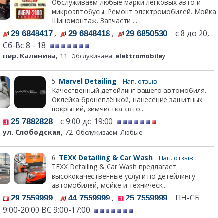
Обслуживаем любые марки легковых авто и
микроавтобусы. Ремонт электромобилей. Мойка.
Шиномонтаж. Запчасти ...
,
,
с 8 до 20,
29 6848417
29 6848418
29 6850530
Сб-Вс 8 - 18
пер. Калинина
, 11
Обслуживаем:
elektromobiley
5.
Marvel Detailing
Нап. отзыв
Качественный детейлинг вашего автомобиля.
Оклейка бронеплёнкой, нанесение защитных
покрытий, химчистка авто...
с 9:00 до 19:00
25 7882828
ул. Слободская
, 72
Обслуживаем: Любые
6.
TEXX Detailing & Car Wash
Нап. отзыв
TEXX Detailing & Car Wash предлагает
высококачественные услуги по детейлингу
автомобилей, мойке и техническ...
,
,
ПН-СБ
29 7559999
44 7559999
25 7559999
9:00-20:00 ВС 9:00-17:00