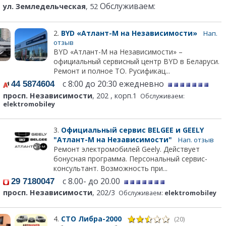
Обслуживаем:
ул. Земледельческая
, 52
2.
BYD «Атлант-М на Независимости»
Нап.
отзыв
BYD «Атлант-М на Независимости» –
официальный сервисный центр BYD в Беларуси.
Ремонт и полное ТО. Русификац...
с 8:00 до 20:30 ежедневно
44 5874604
просп. Независимости
, 202 , корп.1
Обслуживаем:
elektromobiley
3.
Официальный сервис BELGEE и GEELY
"Атлант-М на Независимости"
Нап. отзыв
Ремонт электромобилей Geely. Действует
бонусная программа. Персональный сервис-
консультант. Возможность при...
с 8.00- до 20.00
29 7180047
просп. Независимости
, 202/3
Обслуживаем:
elektromobiley
4.
СТО Либра-2000
(20)