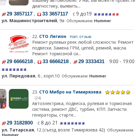
Вашему автомобилю. У нас Вы можете провести
диагностику, выявить...
,
с 9 до19
29 3857117
33 3657117
ул. Машиностроителей
, 9а
Обслуживаем:
Hummer
22.
СТО Легион
Нап. отзыв
Ремонт рулевых реек любой сложности. Ремонт
подвески. Замена ГРМ, цепей, ремней, масла.
Ремонт тормозной си...
,
,
9:00 - 19:00
29 6666218
33 6666218
29 3333431
ул. Передовая
, 6 , корп.10
Обслуживаем:
Hummer
23.
СТО Мибро на Тимирязева
(24)
Автоэлектрика, подвеска, рулевая и тормозная
система, ремонт ДВС, турбин, КПП. Запчасти.
генераторы, старте...
с 8 до 21
29 3182800
ул. Татарская
, 12 (съезд возле Тимирязева 42)
Обслуживаем:
Hummer