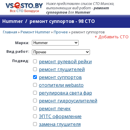
Ниже представлен список СТО Минска,
выполняющих вид работ -
ремонт
суппортов
для
Hummer
Hummer / ремонт суппортов - 98 СТО
Главная
»
Ремонт Hummer
»
Прочее
»
ремонт суппортов
+ Добавить СТО
Марка:
Вид работ:
Подвид:
ремонт рулевой рейки
ремонт глушителей
ремонт суппортов
отопители webasto
регулировка света фар
ремонт гидроусилителей
ремонт печек
ЭПТС оформление
замена глушителя