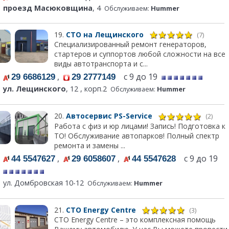
проезд Масюковщина
, 4
Обслуживаем:
Hummer
19.
СТО на Лещинского
(7)
Специализированный ремонт генераторов,
стартеров и суппортов любой сложности на все
виды автотранспорта и с...
,
с 9 до 19
29 6686129
29 2777149
ул. Лещинского
, 12 , корп.2
Обслуживаем:
Hummer
20.
Автосервис PS-Service
(2)
Работа с физ и юр лицами! Запись! Подготовка к
ТО! Обслуживание автопарков! Полный спектр
ремонта и замены ...
,
,
с 9 до 19
44 5547627
29 6058607
44 5547628
ул. Домбровская 10-12
Обслуживаем:
Hummer
21.
СТО Energy Centre
(3)
СТО Energy Centre – это комплексная помощь