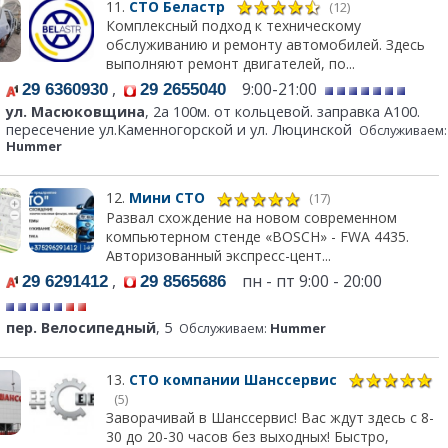
11.
СТО Беластр
(12)
Комплексный подход к техническому
обслуживанию и ремонту автомобилей. Здесь
выполняют ремонт двигателей, по...
,
9:00-21:00
29 6360930
29 2655040
ул. Масюковщина
, 2а 100м. от кольцевой. заправка А100.
пересечение ул.Каменногорской и ул. Люцинской
Обслуживаем:
Hummer
12.
Мини СТО
(17)
Развал схождение на новом современном
компьютерном стенде «BOSCH» - FWA 4435.
Авторизованный экспресс-цент...
,
пн - пт 9:00 - 20:00
29 6291412
29 8565686
пер. Велосипедный
, 5
Обслуживаем:
Hummer
13.
СТО компании Шанссервис
(5)
Заворачивай в Шанссервис! Вас ждут здесь с 8-
30 до 20-30 часов без выходных! Быстро,