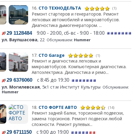
16.
СТО ТЕХНОДЕЛЬТА
(1)
Ремонт стартеров и генераторов. Ремонт
легковых автомобилей и микроавтобусов.
Диагностика дымогенератором. ...
9:00 - 20:00, сб-вс - 9:00 - 18:00
29 1128484
ул. Ваупшасова
, 22
Обслуживаем:
Hummer
17.
СТО Garage
(1)
Ремонт и диагностика легковых и
микроавтобусов. Компьютерная диагностика.
Автоэлектрика. Диагностика и ремо...
с 8:45 до 19:30
29 6376060
ул. Могилевская
, 5к1 ст.м Институт Культуры
Обслуживаем:
Hummer
18.
СТО ФОРТЕ АВТО
(14)
Ремонт задней балки, торсионной подвески,
замена торсионов. Ремонт подвески любой
сложности. Ремонт рулевых...
с 9:00 до 19:00
29 6711150