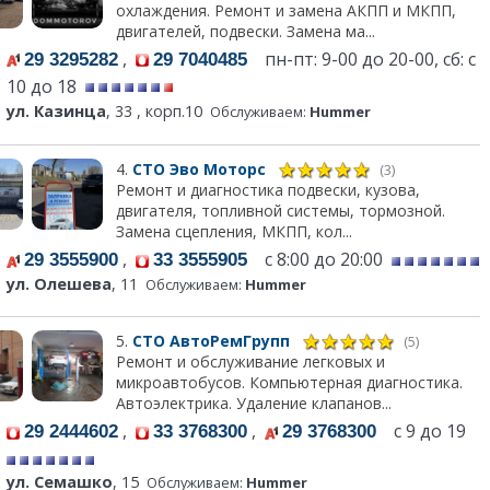
охлаждения. Ремонт и замена АКПП и МКПП,
двигателей, подвески. Замена ма...
,
пн-пт: 9-00 до 20-00, сб: с
29 3295282
29 7040485
10 до 18
ул. Казинца
, 33 , корп.10
Обслуживаем:
Hummer
4.
СТО Эво Моторс
(3)
Ремонт и диагностика подвески, кузова,
двигателя, топливной системы, тормозной.
Замена сцепления, МКПП, кол...
,
с 8:00 до 20:00
29 3555900
33 3555905
ул. Олешева
, 11
Обслуживаем:
Hummer
5.
СТО АвтоРемГрупп
(5)
Ремонт и обслуживание легковых и
микроавтобусов. Компьютерная диагностика.
Автоэлектрика. Удаление клапанов...
,
,
с 9 до 19
29 2444602
33 3768300
29 3768300
ул. Семашко
, 15
Обслуживаем:
Hummer