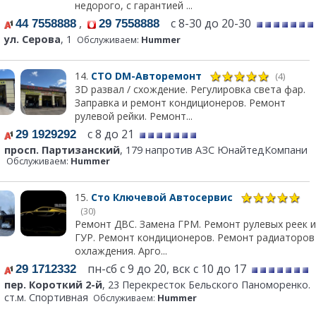
недорого, с гарантией ...
,
с 8-30 до 20-30
44 7558888
29 7558888
ул. Серова
, 1
Обслуживаем:
Hummer
14.
СТО DM-Авторемонт
(4)
3D развал / схождение. Регулировка света фар.
Заправка и ремонт кондиционеров. Ремонт
рулевой рейки. Ремонт...
с 8 до 21
29 1929292
просп. Партизанский
, 179 напротив АЗС ЮнайтедКомпани
Обслуживаем:
Hummer
15.
Сто Ключевой Автосервис
(30)
Ремонт ДВС. Замена ГРМ. Ремонт рулевых реек и
ГУР. Ремонт кондиционеров. Ремонт радиаторов
охлаждения. Арго...
пн-сб с 9 до 20, вск с 10 до 17
29 1712332
пер. Короткий 2-й
, 23 Перекресток Бельского Паноморенко.
ст.м. Спортивная
Обслуживаем:
Hummer