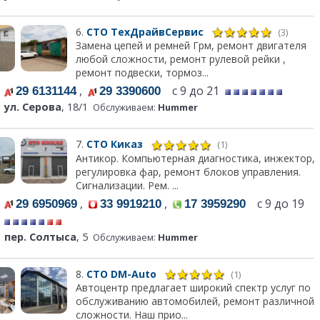
6.
СТО ТехДрайвСервис
(3)
Замена цепей и ремней Грм, ремонт двигателя
любой сложности, ремонт рулевой рейки ,
ремонт подвески, тормоз...
,
с 9 до 21
29 6131144
29 3390600
ул. Серова
, 18/1
Обслуживаем:
Hummer
7.
СТО Киказ
(1)
Антикор. Компьютерная диагностика, инжектор,
регулировка фар, ремонт блоков управления.
Сигнализации. Рем. ...
,
,
с 9 до 19
29 6950969
33 9919210
17 3959290
пер. Солтыса
, 5
Обслуживаем:
Hummer
8.
СТО DM-Auto
(1)
Автоцентр предлагает широкий спектр услуг по
обслуживанию автомобилей, ремонт различной
сложности. Наш прио...