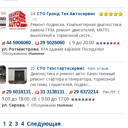
24.
СТО Гранд Тех Автосервис
(1)
Ремонт подвески. Компьютерная диагностика,
замена ГРМ, ремонт двигателей, МКПП,
выхлопной и тормозной систе...
,
с 9 до 20.00
44 5906060
29 5026060
ул. Ротмистрова
, 61А здание караоке Посиделки
Обслуживаем:
Hummer
25.
СТО Техстартесервис
Нап. отзыв
Диагностика и ремонт авто. Качественный
ремонт стартера и генератора, тормозной
системы, глушителей, подвес...
,
,
пн-пт: с
29 6018131
33 3138131
29 6372214
9.00 до 18.00, сб: с 9.00 до 17.00
ул. Серова
, 1
Обслуживаем:
Hummer
1
2
3
4
Следующая