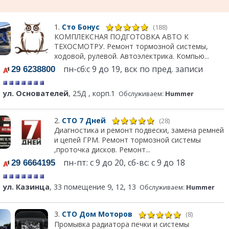
1.
Сто Бонус
(188)
КОМПЛЕКСНАЯ ПОДГОТОВКА АВТО К
ТЕХОСМОТРУ. Ремонт тормозной системы,
ходовой, рулевой. Автоэлектрика. Компью...
пн-сб:с 9 до 19, вск по пред. записи
29 6238800
ул. Основателей
, 25Д , корп.1
Обслуживаем:
Hummer
2.
СТО 7 Дней
(28)
Диагностика и ремонт подвески, замена ремней
и цепей ГРМ. Ремонт тормозной системы
,проточка дисков. Ремонт...
пн-пт: с 9 до 20, сб-вс: с 9 до 18
29 6664195
ул. Казинца
, 33 помещение 9, 12, 13
Обслуживаем:
Hummer
3.
СТО Дом Моторов
(8)
Промывка радиатора печки и системы