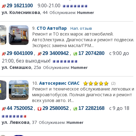
9.00-21.00
29 1621100
ул. Колесникова
, 44
Обслуживаем:
Hummer
9.
СТО АвтоПар
Нап. отзыв
Ремонт и ТО всех марок автомобилей.
АвтоЭлектрика. Диагностика и ремонт подвески.
Экспресс замена масла/ГРМ...
,
,
с 9:00 до
29 6041009
29 3400942
17 2074280
21:00, без выходных!
ул. Семашко
, 25а
Обслуживаем:
Hummer
10.
Автосервис СИАС
(2)
Ремонт и техническое обслуживание легковых и
микроавтобусов. Полная диагностика и ремонт
всех узлов авто. И...
,
,
с 9 до 18
44 7520052
29 2580052
17 2282168
ул. Левкова
, 37
Обслуживаем:
Hummer