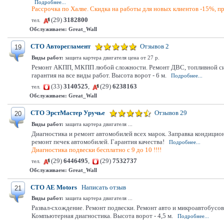
Подробнее...
Рассрочка по Халве. Скидка на работы для новых клиентов -15%, пр
(29)
3182800
тел.
Обслуживаем:
Great_Wall
СТО Авторегламент
Отзывов 2
19
Виды работ:
защита картера двигателя цена от 27 р.
Ремонт АКПП, МКПП любой сложности. Ремонт ДВС, топливной сист
гарантия на все виды работ. Высота ворот - 6 м.
Подробнее...
(33)
3140525
,
(29)
6238163
тел.
Обслуживаем:
Great_Wall
СТО ЭрстМастер Уручье
Отзывов 29
20
Виды работ:
защита картера двигателя ...
Диагностика и ремонт автомобилей всех марок. Заправка кондицио
ремонт печек автомобилей. Гарантия качества!
Подробнее...
Диагностика подвески бесплатно с 9 до 10 !!!!
(29)
6446495
,
(29)
7532737
тел.
Обслуживаем:
Great_Wall
СТО АЕ Моtors
Написать отзыв
21
Виды работ:
защита картера двигателя ...
Развал-схождение. Ремонт подвески. Ремонт авто и микроавтобусов
Компьютерная диагностика. Высота ворот - 4,5 м.
Подробнее...