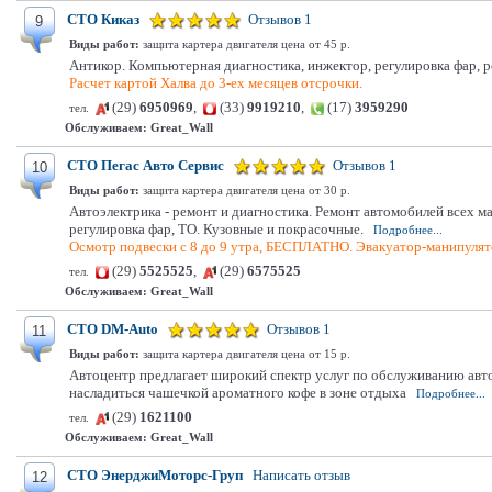
СТО Киказ
Отзывов 1
9
Виды работ:
защита картера двигателя цена от 45 р.
Антикор. Компьютерная диагностика, инжектор, регулировка фар, ре
Расчет картой Халва до 3-ех месяцев отсрочки.
(29)
6950969
,
(33)
9919210
,
(17)
3959290
тел.
Обслуживаем:
Great_Wall
СТО Пегас Авто Сервис
Отзывов 1
10
Виды работ:
защита картера двигателя цена от 30 р.
Автоэлектрика - ремонт и диагностика. Ремонт автомобилей всех м
регулировка фар, ТО. Кузовные и покрасочные.
Подробнее...
Осмотр подвески с 8 до 9 утра, БЕСПЛАТНО. Эвакуатор-манипулято
(29)
5525525
,
(29)
6575525
тел.
Обслуживаем:
Great_Wall
СТО DM-Auto
Отзывов 1
11
Виды работ:
защита картера двигателя цена от 15 р.
Автоцентр предлагает широкий спектр услуг по обслуживанию авт
насладиться чашечкой ароматного кофе в зоне отдыха
Подробнее...
(29)
1621100
тел.
Обслуживаем:
Great_Wall
СТО ЭнерджиМоторс-Груп
Написать отзыв
12