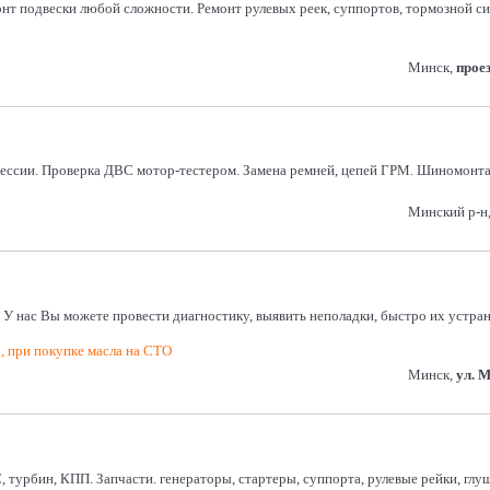
онт подвески любой сложности. Ремонт рулевых реек, суппортов, тормозной си
Минск,
прое
рессии. Проверка ДВС мотор-тестером. Замена ремней, цепей ГРМ. Шиномонтаж
Минский р-н, 
У нас Вы можете провести диагностику, выявить неполадки, быстро их устра
р, при покупке масла на СТО
Минск,
ул. 
, турбин, КПП. Запчасти. генераторы, стартеры, суппорта, рулевые рейки, глу