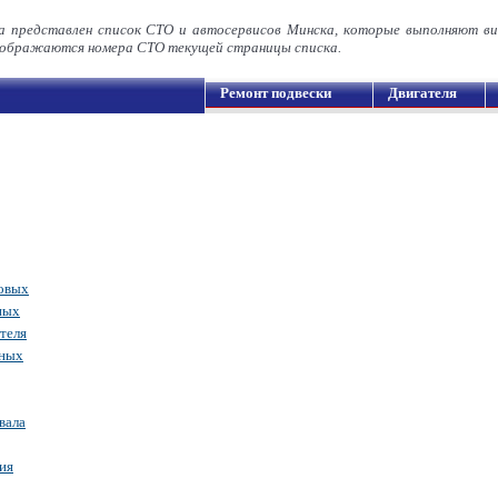
а представлен список СТО и автосервисов Минска, которые выполняют в
ображаются номера СТО текущей страницы списка.
Ремонт подвески
Двигателя
новых
ных
теля
дных
вала
ия