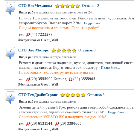
СТО НеоМеханика
Отзывов 2
6
Виды работ:
защита картера двигателя цена от 24 р.
Полное ТО и ремонт автомобилей. Ремонт и замена глушителей. Заме
микроавтобусов. Высота ворот 2.9м.
Подробнее...
Скидка постоянным клиентам! Гарантия работ!
(44)
7222277
тел.
Обслуживаем:
Great_Wall
СТО Эво Моторс
Отзывов 3
7
Виды работ:
защита картера двигателя ...
Ремонт и диагностика подвески, кузова, двигателя, топливной сис
выхлопных систем. Подготовка в тех. осмотру.
Подробнее...
Подготовка к тех. осмотру по всем пунктам.
(29)
3555900
Кирилл,
(33)
3555905
тел.
Обслуживаем:
Great_Wall
СТО ТехДрайвСервис
Отзывов 3
8
Виды работ:
защита картера двигателя ...
Замена цепей и ремней Грм, ремонт двигателя любой сложности, ре
автоэлектроника, удаление сажевого фильтра (FAP)
Подробнее...
Сошлитесь на VSESTO.BY и получите скидку 10%!
(29)
6131144
,
(29)
3390600
тел.
Обслуживаем:
Great_Wall