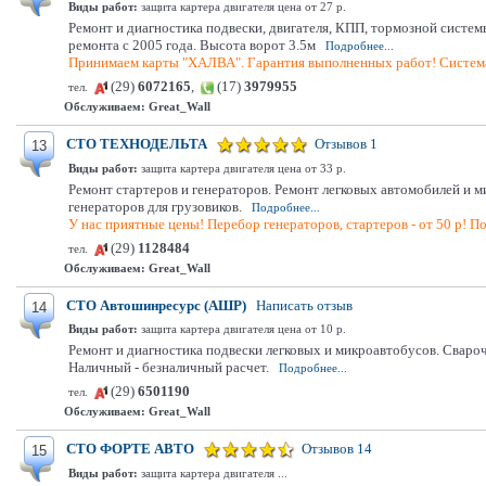
Виды работ:
защита картера двигателя цена от 27 р.
Ремонт и диагностика подвески, двигателя, КПП, тормозной систем
ремонта с 2005 года. Высота ворот 3.5м
Подробнее...
Принимаем карты "ХАЛВА". Гарантия выполненных работ! Система
(29)
6072165
,
(17)
3979955
тел.
Обслуживаем:
Great_Wall
СТО ТЕХНОДЕЛЬТА
Отзывов 1
13
Виды работ:
защита картера двигателя цена от 33 р.
Ремонт стартеров и генераторов. Ремонт легковых автомобилей и м
генераторов для грузовиков.
Подробнее...
У нас приятные цены! Перебор генераторов, стартеров - от 50 р! По
(29)
1128484
тел.
Обслуживаем:
Great_Wall
СТО Автошинресурс (АШР)
Написать отзыв
14
Виды работ:
защита картера двигателя цена от 10 р.
Ремонт и диагностика подвески легковых и микроавтобусов. Свароч
Наличный - безналичный расчет.
Подробнее...
(29)
6501190
тел.
Обслуживаем:
Great_Wall
СТО ФОРТЕ АВТО
Отзывов 14
15
Виды работ:
защита картера двигателя ...