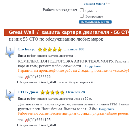
замена масла
317
Работа в выходные:
Суббота
Воскресенье
Great Wall / защита картера двигателя - 56 С
из них 55 СТО по обслуживанию любых марок
Сто Бонус
Отзывов 188
1
Виды работ:
защита картера двигателя ...
КОМПЛЕКСНАЯ ПОДГОТОВКА АВТО К ТЕХОСМОТРУ. Ремонт тормозной 
параметрам, ремонт любой сложности.,
Подробнее...
Гарантия на произведённые работы 2 года, при ссылке на vsesto.by
(29)
6238800
тел.
Обслуживаем:
Great_Wall
... всего обслуж. марок - 46
СТО 7 Дней
Отзывов 28
2
Виды работ:
защита картера двигателя цена от 50 р.
Диагностика и ремонт подвески, замена ремней и цепей ГРМ. Ремо
рулевых реек. Нал и безнал. Высота ворот - 3.8м
Подробнее...
Работаем по Халве. Бесплатная диагностика при дальнейшем ремонт
(29)
6664195
тел.
Обслуживаем:
Great_Wall