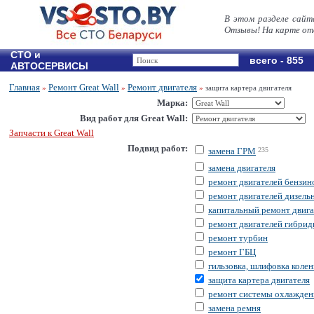
В этом разделе сайт
Отзывы! На карте от
СТО и
всего - 855
АВТОСЕРВИСЫ
Главная
Ремонт Great Wall
Ремонт двигателя
»
»
»
защита картера двигателя
Марка:
Вид работ для Great Wall:
Запчасти к Great Wall
Подвид работ:
замена ГРМ
235
замена двигателя
ремонт двигателей бензи
ремонт двигателей дизель
капитальный ремонт двига
ремонт двигателей гибри
ремонт турбин
ремонт ГБЦ
гильзовка, шлифовка колен
защита картера двигателя
ремонт системы охлажден
замена ремня