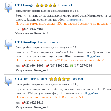
СТО Garage
Отзывов 1
3
Виды работ:
защита картера двигателя цена от 33 р.
Ремонт и диагностика легковых и микроавтобусов. Компьютерная ди
дисков. Замена сцепления, коробок.
Подробнее...
Проточка тормозного диска - 35р. подвески бесплатно по предвари
(29)
6376060
тел.
Обслуживаем:
Great_Wall
СТО АвтоПар
Написать отзыв
4
Виды работ:
защита картера двигателя цена от 27 р.
Ремонт и ТО всех марок автомобилей. АвтоЭлектрика. Диагностик
Ремонт и заправка кондиционеров. Шиномонтаж.
Подробнее...
Постоянным клиентам скидка!!! Гарантия выполненных работ!
(29)
6041009
,
(29)
3400942
,
(17)
2074280
тел.
Обслуживаем:
Great_Wall
СТО ЭКСПЕРТЛИГА
Отзывов 1
5
Виды работ:
защита картера двигателя цена от 24 р.
Кузовные и покрасочные работы, восстановление после ДТП. Ремон
Замена ГРМ, регулировка фар, ТО автомобилей.
Подробнее...
При обращении с сайта VSESTO.BY - скидка 5%
(29)
6261616
тел.
Обслуживаем:
Great_Wall