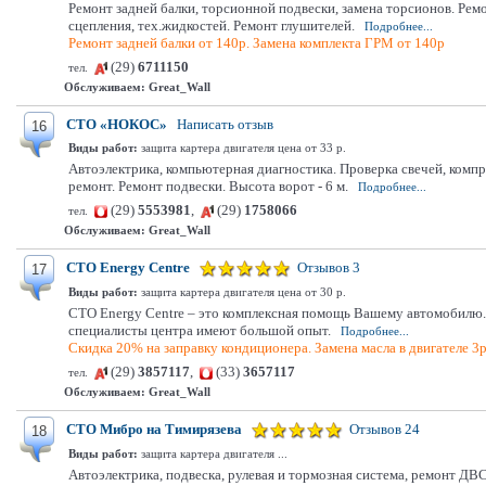
Ремонт задней балки, торсионной подвески, замена торсионов. Рем
сцепления, тех.жидкостей. Ремонт глушителей.
Подробнее...
Ремонт задней балки от 140р. Замена комплекта ГРМ от 140р
(29)
6711150
тел.
Обслуживаем:
Great_Wall
СТО «НОКОС»
Написать отзыв
16
Виды работ:
защита картера двигателя цена от 33 р.
Автоэлектрика, компьютерная диагностика. Проверка свечей, комп
ремонт. Ремонт подвески. Высота ворот - 6 м.
Подробнее...
(29)
5553981
,
(29)
1758066
тел.
Обслуживаем:
Great_Wall
СТО Energy Centre
Отзывов 3
17
Виды работ:
защита картера двигателя цена от 30 р.
СТО Energy Centre – это комплексная помощь Вашему автомобилю. 
специалисты центра имеют большой опыт.
Подробнее...
Скидка 20% на заправку кондиционера. Замена масла в двигателе 3
(29)
3857117
,
(33)
3657117
тел.
Обслуживаем:
Great_Wall
СТО Мибро на Тимирязева
Отзывов 24
18
Виды работ:
защита картера двигателя ...
Автоэлектрика, подвеска, рулевая и тормозная система, ремонт ДВС