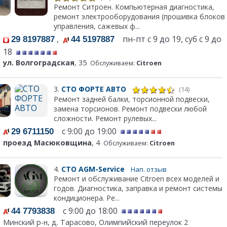
Ремонт Ситроен. Компьютерная диагностика,
ремонт электрооборудования (прошивка блоков
управления, сажевых ф...
,
пн-пт с 9 до 19, суб с 9 до
29 8197887
44 5197887
18
ул. Волгоградская
, 35
Обслуживаем:
Citroen
3.
СТО ФОРТЕ АВТО
(14)
Ремонт задней балки, торсионной подвески,
замена торсионов. Ремонт подвески любой
сложности. Ремонт рулевых...
с 9:00 до 19:00
29 6711150
проезд Масюковщина
, 4
Обслуживаем:
Citroen
4.
СТО AGM-Service
Нап. отзыв
Ремонт и обслуживание Citroen всех моделей и
годов. Диагностика, заправка и ремонт системы
кондиционера. Ре...
с 9:00 до 18:00
44 7793838
Минский р-н, д. Тарасово, Олимпийский переулок 2