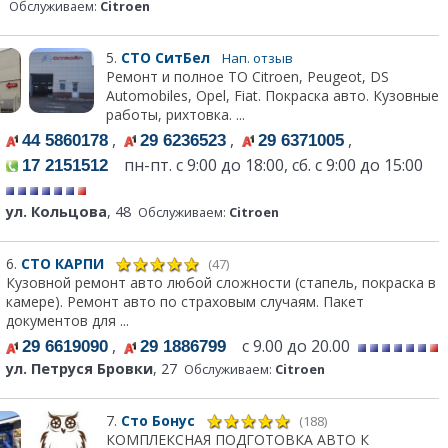
Обслуживаем:
Citroen
5.
СТО СитБел
Нап. отзыв
Ремонт и полное ТО Citroen, Peugeot, DS
Automobiles, Opel, Fiat. Покраска авто. Кузовные
работы, рихтовка. ...
,
,
,
44 5860178
29 6236523
29 6371005
пн-пт. с 9:00 до 18:00, сб. с 9:00 до 15:00
17 2151512
ул. Кольцова
, 48
Обслуживаем:
Citroen
6.
СТО КАРПИ
(47)
Кузовной ремонт авто любой сложности (стапель, покраска в
камере). Ремонт авто по страховым случаям. Пакет
документов для ...
,
с 9.00 до 20.00
29 6619090
29 1886799
ул. Петруся Бровки
, 27
Обслуживаем:
Citroen
7.
Сто Бонус
(188)
КОМПЛЕКСНАЯ ПОДГОТОВКА АВТО К