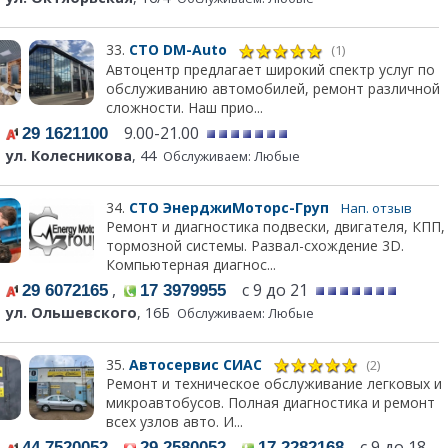
33.
СТО DM-Auto
(1)
Автоцентр предлагает широкий спектр услуг по
обслуживанию автомобилей, ремонт различной
сложности. Наш прио...
9.00-21.00
29 1621100
ул. Колесникова
, 44
Обслуживаем: Любые
34.
СТО ЭнерджиМоторс-Груп
Нап. отзыв
Ремонт и диагностика подвески, двигателя, КПП,
тормозной системы. Развал-схождение 3D.
Компьютерная диагнос...
,
с 9 до 21
29 6072165
17 3979955
ул. Ольшевского
, 16Б
Обслуживаем: Любые
35.
Автосервис СИАС
(2)
Ремонт и техническое обслуживание легковых и
микроавтобусов. Полная диагностика и ремонт
всех узлов авто. И...
,
,
с 9 до 18
44 7520052
29 2580052
17 2282168