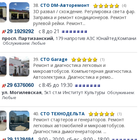
38.
СТО DM-Авторемонт
(4)
3D развал / схождение. Регулировка света фар.
Заправка и ремонт кондиционеров. Ремонт
рулевой рейки. Ремонт...
с 8 до 21
29 1929292
просп. Партизанский
, 179 напротив АЗС ЮнайтедКомпани
Обслуживаем: Любые
39.
СТО Garage
(1)
Ремонт и диагностика легковых и
микроавтобусов. Компьютерная диагностика.
Автоэлектрика. Диагностика и ремо...
с 8:45 до 19:30
29 6376060
ул. Могилевская
, 5к1 ст.м Институт Культуры
Обслуживаем:
Любые
40.
СТО ТЕХНОДЕЛЬТА
(1)
Ремонт стартеров и генераторов. Ремонт
легковых автомобилей и микроавтобусов.
Диагностика дымогенератором. ...
9:00 - 20:00, сб-вс - 9:00 - 18:00
29 1128484