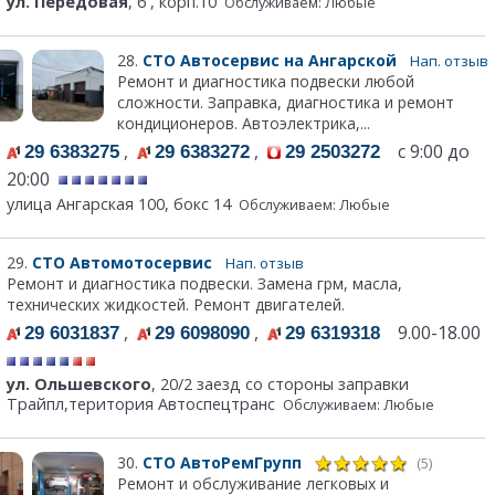
ул. Передовая
, 6 , корп.10
Обслуживаем: Любые
28.
СТО Автосервис на Ангарской
Нап. отзыв
Ремонт и диагностика подвески любой
сложности. Заправка, диагностика и ремонт
кондиционеров. Автоэлектрика,...
,
,
с 9:00 до
29 6383275
29 6383272
29 2503272
20:00
улица Ангарская 100, бокс 14
Обслуживаем: Любые
29.
СТО Автомотосервис
Нап. отзыв
Ремонт и диагностика подвески. Замена грм, масла,
технических жидкостей. Ремонт двигателей.
,
,
9.00-18.00
29 6031837
29 6098090
29 6319318
ул. Ольшевского
, 20/2 заезд со стороны заправки
Трайпл,територия Автоспецтранс
Обслуживаем: Любые
30.
СТО АвтоРемГрупп
(5)
Ремонт и обслуживание легковых и