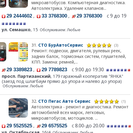
микроавтобусов. Компьютерная диагностика.
Автоэлектрика. Удаление клапанов...
,
,
с 9 до 19
29 2444602
33 3768300
29 3768300
ул. Семашко
, 15
Обслуживаем: Любые
31.
СТО БурАвтоСервис
(3)
Ремонт: подвески, двигателя, рулевых реек,
задних балок, тормозных систем, глушителей,
КПП. Замена: ремней,...
,
с 9:00 до 19:30
29 3389823
29 7789823
просп. Партизанский
, 179 гаражный кооператив "ЯНКА"
(заезд под шлагбаум прямо до упора и налево до упора)
Обслуживаем: Любые
32.
СТО Пегас Авто Сервис
(1)
Автоэлектрика - ремонт и диагностика. Ремонт
автомобилей всех марок, легковых,
микроавтобусов, мотоциклов. ...
,
с 8.00-до 20.00
29 5525525
29 6575525
ул. Октябрьская
, 16/4
Обслуживаем: Любые