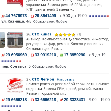
управления. Замена ремней ГРМ, сцепления,
КПП, двигателей. Замена м...
,
с 9.00 до 19.00
44 7679973
29 8641499
ул. Казинца
, 4/Б
Обслуживаем: Любые
26.
СТО Киказ
(1)
Антикор. Компьютерная диагностика, инжектор,
регулировка фар, ремонт блоков управления.
Сигнализации. Рем. ...
,
,
с 9 до 19
29 6950969
33 9919210
17 3959290
пер. Солтыса
, 5
Обслуживаем: Любые
27.
СТО Легион
Нап. отзыв
Ремонт рулевых реек любой сложности. Ремонт
подвески. Замена ГРМ, цепей, ремней, масла.
Ремонт тормозной си...
,
,
9:00 - 19:00
29 6666218
33 6666218
29 3333431