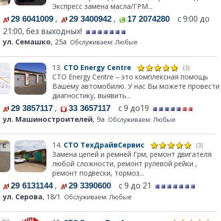
Экспресс замена масла/ГРМ...
,
,
с 9:00 до
29 6041009
29 3400942
17 2074280
21:00, без выходных!
ул. Семашко
, 25а
Обслуживаем: Любые
13.
СТО Energy Centre
(3)
СТО Energy Centre – это комплексная помощь
Вашему автомобилю. У нас Вы можете провести
диагностику, выявить...
,
с 9 до19
29 3857117
33 3657117
ул. Машиностроителей
, 9а
Обслуживаем: Любые
14.
СТО ТехДрайвСервис
(3)
Замена цепей и ремней Грм, ремонт двигателя
любой сложности, ремонт рулевой рейки ,
ремонт подвески, тормоз...
,
с 9 до 21
29 6131144
29 3390600
ул. Серова
, 18/1
Обслуживаем: Любые