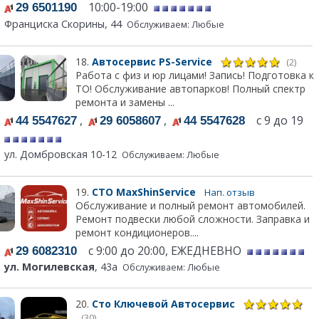
10:00-19:00
29 6501190
Франциска Скорины, 44
Обслуживаем: Любые
18.
Автосервис PS-Service
(2)
Работа с физ и юр лицами! Запись! Подготовка к
ТО! Обслуживание автопарков! Полный спектр
ремонта и замены ...
,
,
с 9 до 19
44 5547627
29 6058607
44 5547628
ул. Домбровская 10-12
Обслуживаем: Любые
19.
СТО MaxShinService
Нап. отзыв
Обслуживание и полный ремонт автомобилей.
Ремонт подвески любой сложности. Заправка и
ремонт кондиционеров....
с 9:00 до 20:00, ЕЖЕДНЕВНО
29 6082310
ул. Могилевская
, 43а
Обслуживаем: Любые
20.
Сто Ключевой Автосервис
(30)