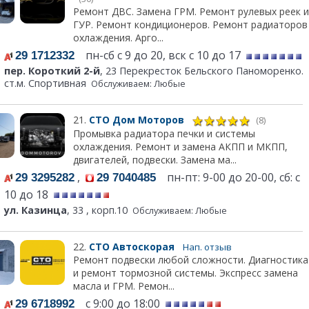
Ремонт ДВС. Замена ГРМ. Ремонт рулевых реек и
ГУР. Ремонт кондиционеров. Ремонт радиаторов
охлаждения. Арго...
пн-сб с 9 до 20, вск с 10 до 17
29 1712332
пер. Короткий 2-й
, 23 Перекресток Бельского Паноморенко.
ст.м. Спортивная
Обслуживаем: Любые
21.
СТО Дом Моторов
(8)
Промывка радиатора печки и системы
охлаждения. Ремонт и замена АКПП и МКПП,
двигателей, подвески. Замена ма...
,
пн-пт: 9-00 до 20-00, сб: с
29 3295282
29 7040485
10 до 18
ул. Казинца
, 33 , корп.10
Обслуживаем: Любые
22.
СТО Автоскорая
Нап. отзыв
Ремонт подвески любой сложности. Диагностика
и ремонт тормозной системы. Экспресс замена
масла и ГРМ. Ремон...
с 9:00 до 18:00
29 6718992