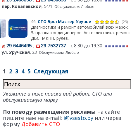
пер. Ковалевской
, 54/1
Обслуживаем: Любые
46.
СТО ЭрстМастер Уручье
(29)
Диагностика и ремонт автомобилей всех марок.
Заправка кондиционеров. Автоэлектрика, ремонт
ДВС, МКПП, рулев...
,
с 8:30 до 19:30
29 6446495
29 7532737
ул. Уручская
, 23
Обслуживаем: Любые
1
2
3
4
5
Следующая
Укажите в поле поиска вид работ, СТО или
обслуживаемую марку
По поводу размещения рекламы
на сайте
пишите нам на e-mail:
i@vsesto.by
или через
форму
Добавить СТО