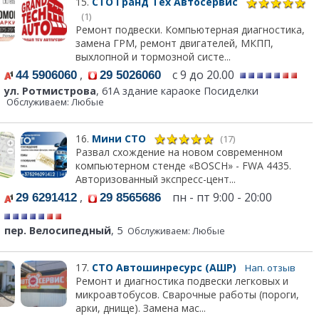
15.
СТО Гранд Тех Автосервис
(1)
Ремонт подвески. Компьютерная диагностика,
замена ГРМ, ремонт двигателей, МКПП,
выхлопной и тормозной систе...
,
с 9 до 20.00
44 5906060
29 5026060
ул. Ротмистрова
, 61А здание караоке Посиделки
Обслуживаем: Любые
16.
Мини СТО
(17)
Развал схождение на новом современном
компьютерном стенде «BOSCH» - FWA 4435.
Авторизованный экспресс-цент...
,
пн - пт 9:00 - 20:00
29 6291412
29 8565686
пер. Велосипедный
, 5
Обслуживаем: Любые
17.
СТО Автошинресурс (АШР)
Нап. отзыв
Ремонт и диагностика подвески легковых и
микроавтобусов. Сварочные работы (пороги,
арки, днище). Замена мас...