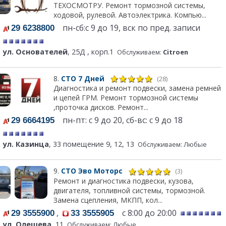
ТЕХОСМОТРУ. Ремонт тормозной системы,
ходовой, рулевой. Автоэлектрика. Компью...
пн-сб:с 9 до 19, вск по пред. записи
29 6238800
ул. Основателей
, 25Д , корп.1
Обслуживаем:
Citroen
8.
СТО 7 Дней
(28)
Диагностика и ремонт подвески, замена ремней
и цепей ГРМ. Ремонт тормозной системы
,проточка дисков. Ремонт...
пн-пт: с 9 до 20, сб-вс: с 9 до 18
29 6664195
ул. Казинца
, 33 помещение 9, 12, 13
Обслуживаем: Любые
9.
СТО Эво Моторс
(3)
Ремонт и диагностика подвески, кузова,
двигателя, топливной системы, тормозной.
Замена сцепления, МКПП, кол...
,
с 8:00 до 20:00
29 3555900
33 3555905
ул. Олешева
, 11
Обслуживаем: Любые