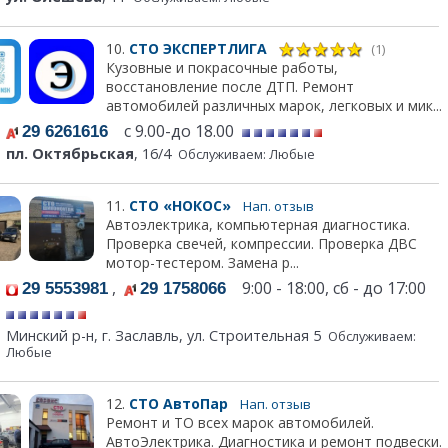
10.
СТО ЭКСПЕРТЛИГА
(1)
Кузовные и покрасочные работы,
восстановление после ДТП. Ремонт
автомобилей различных марок, легковых и мик...
с 9.00-до 18.00
29 6261616
пл. Октябрьская
, 16/4
Обслуживаем: Любые
11.
СТО «НОКОС»
Нап. отзыв
Автоэлектрика, компьютерная диагностика.
Проверка свечей, компрессии. Проверка ДВС
мотор-тестером. Замена р...
,
9:00 - 18:00, сб - до 17:00
29 5553981
29 1758066
Минский р-н, г. Заславль, ул. Строительная 5
Обслуживаем:
Любые
12.
СТО АвтоПар
Нап. отзыв
Ремонт и ТО всех марок автомобилей.
АвтоЭлектрика. Диагностика и ремонт подвески.