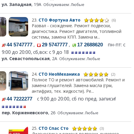
ул. Западная
, 19А
Обслуживаем: Любые
23.
СТО Фортуна Авто
(6)
Развал - схождение. Ремонт подвески,
диагностика. Ремонт двигателя, топливной
системы, замена КПП. Замена м...
,
,
пн-пт: с
44 5747777
29 5747777
17 2688620
9:00 до 20:00, сб,вск: с 9 до 18
ул. Севастопольская
, 2А
Обслуживаем: Любые
24.
СТО НеоМеханика
(2)
Полное ТО и ремонт автомобилей. Ремонт и
замена глушителей. Замена масла (грм,
антифриз, тех. жидкости). Ре...
с 9:00 до 20:00, сб по пред. записи!
44 7222277
пер. Корженевского
, 26
Обслуживаем: Любые
25.
СТО Спас Сто
(3)
Диагностика и ремонт подвески, рулевого