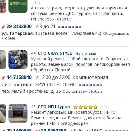
(24)
Автоэлектрика, подвеска, рулевая и тормозная
система, ремонт ДВС, турбин, КПП. Запчасти.
генераторы, старте...
с 8 до 21
29 3182800
ул. Татарская
, 12 (съезд возле Тимирязева 42)
Обслуживаем:
Любые
44.
СТО GRAY STYLE
Нап. отзыв
Кузовной ремонт любой сложности. Сварочные
работы, замена арок, порогов. Антикоррозийная
обработка. Полный ...
с 12:00 до 22:00. Компьютерная
44 7158848
диагностика - КРУГЛОСУТОЧНО
пер. Малый Тростенец, д. 35
Обслуживаем: Любые
45.
СТО ИП Щурко
(11)
Ремонт легковых, микроавтобусов Т4- Т5.
Ремонт подвески. Ремонт двигателя. Замена
ремней ГРМ. Приводных рем...
,
с 9:00 до 18:00
29 1460858
29 8450858