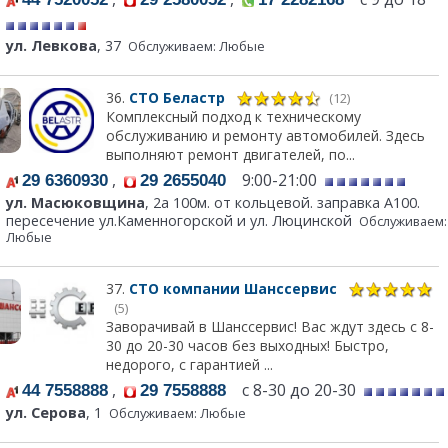
ул. Левкова
, 37
Обслуживаем: Любые
36.
СТО Беластр
(12)
Комплексный подход к техническому
обслуживанию и ремонту автомобилей. Здесь
выполняют ремонт двигателей, по...
,
9:00-21:00
29 6360930
29 2655040
ул. Масюковщина
, 2а 100м. от кольцевой. заправка А100.
пересечение ул.Каменногорской и ул. Люцинской
Обслуживаем:
Любые
37.
СТО компании Шанссервис
(5)
Заворачивай в Шанссервис! Вас ждут здесь с 8-
30 до 20-30 часов без выходных! Быстро,
недорого, с гарантией ...
,
с 8-30 до 20-30
44 7558888
29 7558888
ул. Серова
, 1
Обслуживаем: Любые