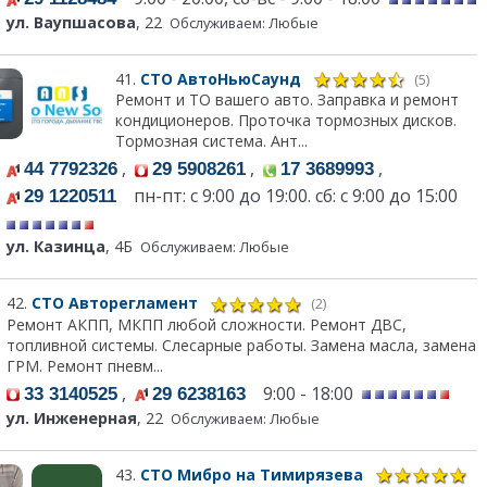
ул. Ваупшасова
, 22
Обслуживаем: Любые
41.
СТО АвтоНьюСаунд
(5)
Ремонт и ТО вашего авто. Заправка и ремонт
кондиционеров. Проточка тормозных дисков.
Тормозная система. Ант...
,
,
,
44 7792326
29 5908261
17 3689993
пн-пт: с 9:00 до 19:00. сб: с 9:00 до 15:00
29 1220511
ул. Казинца
, 4Б
Обслуживаем: Любые
42.
СТО Авторегламент
(2)
Ремонт АКПП, МКПП любой сложности. Ремонт ДВС,
топливной системы. Слесарные работы. Замена масла, замена
ГРМ. Ремонт пневм...
,
9:00 - 18:00
33 3140525
29 6238163
ул. Инженерная
, 22
Обслуживаем: Любые
43.
СТО Мибро на Тимирязева