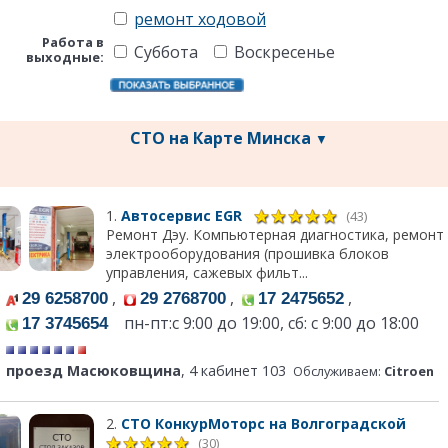
ремонт ходовой
Работа в
Суббота
Воскресенье
выходные:
СТО на Карте Минска
▼
1.
Автосервис EGR
(43)
Ремонт Дэу. Компьютерная диагностика, ремонт
электрооборудования (прошивка блоков
управления, сажевых фильт...
,
,
,
29 6258700
29 2768700
17 2475652
пн-пт:c 9:00 до 19:00, сб: с 9:00 до 18:00
17 3745654
проезд Масюковщина
, 4 кабинет 103
Обслуживаем:
Citroen
2.
СТО КонкурМоторс на Волгоградской
(30)