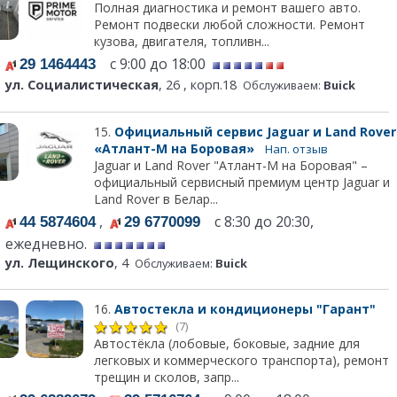
Полная диагностика и ремонт вашего авто.
Ремонт подвески любой сложности. Ремонт
кузова, двигателя, топливн...
с 9:00 до 18:00
29 1464443
ул. Социалистическая
, 26 , корп.18
Обслуживаем:
Buick
15.
Официальный сервис Jaguar и Land Rover
«Атлант-М на Боровая»
Нап. отзыв
Jaguar и Land Rover "Атлант-М на Боровая" –
официальный сервисный премиум центр Jaguar и
Land Rover в Белар...
,
с 8:30 до 20:30,
44 5874604
29 6770099
ежедневно.
ул. Лещинского
, 4
Обслуживаем:
Buick
16.
Автостекла и кондиционеры "Гарант"
(7)
Автостёкла (лобовые, боковые, задние для
легковых и коммерческого транспорта), ремонт
трещин и сколов, запр...