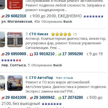
Обслуживание и полный ремонт автомобилей.
Ремонт подвески любой сложности. Заправка и
ремонт кондиционеров....
с 9:00 до 20:00, ЕЖЕДНЕВНО
29 6082310
ул. Могилевская
, 43а
Обслуживаем:
Buick
7.
СТО Киказ
(1)
Антикор. Компьютерная диагностика, инжектор,
регулировка фар, ремонт блоков управления.
Сигнализации. Рем. ...
,
,
с 9 до 19
29 6950969
33 9919210
17 3959290
пер. Солтыса
, 5
Обслуживаем:
Buick
8.
СТО АвтоПар
Нап. отзыв
Ремонт и ТО всех марок автомобилей.
АвтоЭлектрика. Диагностика и ремонт подвески.
Экспресс замена масла/ГРМ...
,
,
с 9:00 до
29 6041009
29 3400942
17 2074280
21:00, без выходных!