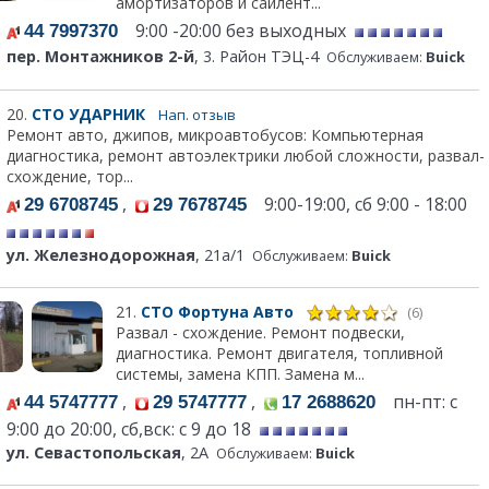
амортизаторов и сайлент...
9:00 -20:00 без выходных
44 7997370
пер. Монтажников 2-й
, 3. Район ТЭЦ-4
Обслуживаем:
Buick
20.
СТО УДАРНИК
Нап. отзыв
Ремонт авто, джипов, микроавтобусов: Компьютерная
диагностика, ремонт автоэлектрики любой сложности, развал-
схождение, тор...
,
9:00-19:00, сб 9:00 - 18:00
29 6708745
29 7678745
ул. Железнодорожная
, 21а/1
Обслуживаем:
Buick
21.
СТО Фортуна Авто
(6)
Развал - схождение. Ремонт подвески,
диагностика. Ремонт двигателя, топливной
системы, замена КПП. Замена м...
,
,
пн-пт: с
44 5747777
29 5747777
17 2688620
9:00 до 20:00, сб,вск: с 9 до 18
ул. Севастопольская
, 2А
Обслуживаем:
Buick