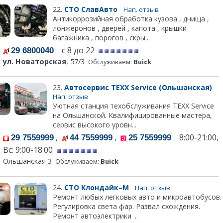
22.
СТО СлавАвто
Нап. отзыв
Антикоррозийная обработка кузова , днища ,
лонжеронов , дверей , капота , крышки
багажника , порогов , скры...
с 8 до 22
29 6800040
ул. Новаторская
, 57/3
Обслуживаем:
Buick
23.
Автосервис TEXX Service (Ольшанская)
Нап. отзыв
Уютная станция техобслуживания TEXX Service
на Ольшанской. Квалифицированные мастера,
сервис высокого уровн...
,
,
8:00-21:00,
29 7559999
44 7559999
25 7559999
Вс: 9:00-18:00
Ольшанская 3
Обслуживаем:
Buick
24.
СТО Клондайк–М
Нап. отзыв
Ремонт любых легковых авто и микроавтобусов.
Регулировка света фар. Развал схождения.
Ремонт автоэлектрики ...