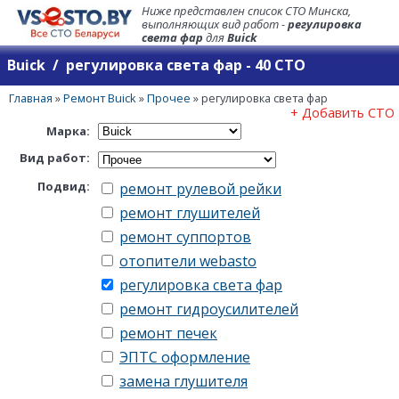
Ниже представлен список СТО Минска,
выполняющих вид работ -
регулировка
света фар
для
Buick
Buick / регулировка света фар - 40 СТО
Главная
»
Ремонт Buick
»
Прочее
»
регулировка света фар
+ Добавить СТО
Марка:
Вид работ:
Подвид:
ремонт рулевой рейки
ремонт глушителей
ремонт суппортов
отопители webasto
регулировка света фар
ремонт гидроусилителей
ремонт печек
ЭПТС оформление
замена глушителя