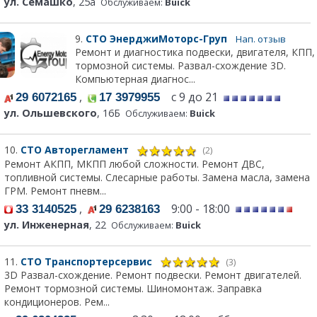
ул. Семашко
, 25а
Обслуживаем:
Buick
9.
СТО ЭнерджиМоторс-Груп
Нап. отзыв
Ремонт и диагностика подвески, двигателя, КПП,
тормозной системы. Развал-схождение 3D.
Компьютерная диагнос...
,
с 9 до 21
29 6072165
17 3979955
ул. Ольшевского
, 16Б
Обслуживаем:
Buick
10.
СТО Авторегламент
(2)
Ремонт АКПП, МКПП любой сложности. Ремонт ДВС,
топливной системы. Слесарные работы. Замена масла, замена
ГРМ. Ремонт пневм...
,
9:00 - 18:00
33 3140525
29 6238163
ул. Инженерная
, 22
Обслуживаем:
Buick
11.
СТО Транспортерсервис
(3)
3D Развал-схождение. Ремонт подвески. Ремонт двигателей.
Ремонт тормозной системы. Шиномонтаж. Заправка
кондиционеров. Рем...