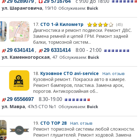
,
с 9:00 до 18:00
29 6289079
29 5716764
ул. Шаранговича
, 19/10
Обслуживаем:
Buick
17.
СТО 1-й Километр
(45)
Диагностика и ремонт подвески. Ремонт ДВС.
Замена ремней и цепей ГРМ. Ремонт задней
балки, тормозной систем...
,
8:00 - 21:00
29 6341414
29 6331414
ул. Каменногорская
, 47
Обслуживаем:
Buick
18.
Кузовное СТО avi-service
Нап. отзыв
Кузовной ремонт. Покраска авто в камере.
Ремонт бамперов, пластика. Замена арок,
порогов. Антикорозийная об...
8.30-19.00
29 6556697
ул. Мавра
, 47к5 СТО №1
Обслуживаем:
Buick
19.
СТО ТОР 28
Нап. отзыв
Ремонт тормозной системы любой сложности.
Ремонт глушителей. Ремонт ходовой. Замена