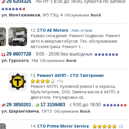
пн-пт: с 8:30 до 18:00, суббота по записи
29 6204325
ул. Монтажников
, 9/5 ТЭЦ-4
Обслуживаем:
Buick
12.
СТО АЕ Моtors
Нап. отзыв
Развал-схождение. Ремонт подвески. Ремонт
авто и микроавтобусов. Тех. обслуживание.
Автоэлектрика. Ремонт т...
9:00 - 20:00 без выходных
29 8607728
ул. Гурского
, 16а
Обслуживаем:
Buick
13.
Ремонт АКПП - СТО Типтроник
(15)
Ремонт АКПП, Кузовной ремонт и окраска,
Мультитроник, DSG. Замена масла в АКПП, в
двигателе. Регулировка св...
,
с 9:00 до 18:00
29 3850201
17 3159483
ул. Шаранговича
, 19/13
Обслуживаем:
Buick
14.
СТО Prime Motor Service
(2)