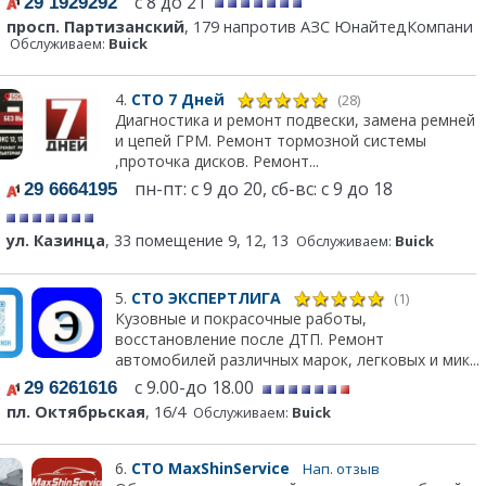
с 8 до 21
29 1929292
просп. Партизанский
, 179 напротив АЗС ЮнайтедКомпани
Обслуживаем:
Buick
4.
СТО 7 Дней
(28)
Диагностика и ремонт подвески, замена ремней
и цепей ГРМ. Ремонт тормозной системы
,проточка дисков. Ремонт...
пн-пт: с 9 до 20, сб-вс: с 9 до 18
29 6664195
ул. Казинца
, 33 помещение 9, 12, 13
Обслуживаем:
Buick
5.
СТО ЭКСПЕРТЛИГА
(1)
Кузовные и покрасочные работы,
восстановление после ДТП. Ремонт
автомобилей различных марок, легковых и мик...
с 9.00-до 18.00
29 6261616
пл. Октябрьская
, 16/4
Обслуживаем:
Buick
6.
СТО MaxShinService
Нап. отзыв