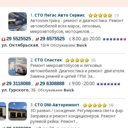
1.
СТО Пегас Авто Сервис
(1)
Автоэлектрика - ремонт и диагностика. Ремонт
автомобилей всех марок, легковых,
микроавтобусов, мотоциклов. ...
,
с 8.00-до 20.00
29 5525525
29 6575525
ул. Октябрьская
, 16/4
Обслуживаем:
Buick
2.
СТО Спастех
(5)
Ремонт микроавтобусов и легковых
автомобилей. Диагностика и ремонт двигателя.
Замена ремней и цепей ГРМ. За...
,
с 9:00 -20:00
29 3118088
29 6308888
ул. Гурского
, 3Б
Обслуживаем:
Buick
3.
СТО DM-Авторемонт
(4)
3D развал / схождение. Регулировка света фар.
Заправка и ремонт кондиционеров. Ремонт
рулевой рейки. Ремонт...