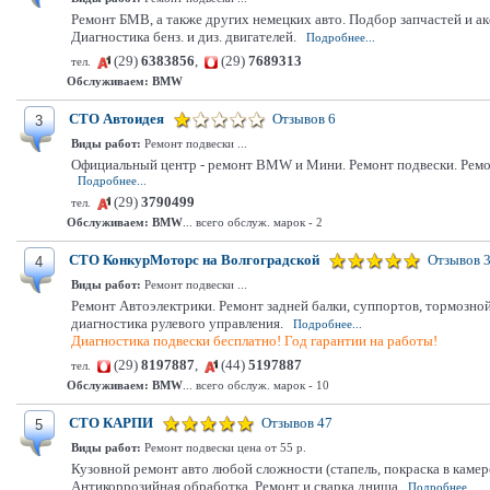
Ремонт БМВ, а также других немецких авто. Подбор запчастей и ак
Диагностика бенз. и диз. двигателей.
Подробнее...
(29)
6383856
,
(29)
7689313
тел.
Обслуживаем:
BMW
СТО Автоидея
Отзывов 6
3
Виды работ:
Ремонт подвески ...
Официальный центр - ремонт BMW и Мини. Ремонт подвески. Ремон
Подробнее...
(29)
3790499
тел.
Обслуживаем:
BMW
... всего обслуж. марок - 2
СТО КонкурМоторс на Волгоградской
Отзывов 
4
Виды работ:
Ремонт подвески ...
Ремонт Автоэлектрики. Ремонт задней балки, суппортов, тормозной
диагностика рулевого управления.
Подробнее...
Диагностика подвески бесплатно! Год гарантии на работы!
(29)
8197887
,
(44)
5197887
тел.
Обслуживаем:
BMW
... всего обслуж. марок - 10
СТО КАРПИ
Отзывов 47
5
Виды работ:
Ремонт подвески цена от 55 р.
Кузовной ремонт авто любой сложности (стапель, покраска в камер
Антикоррозийная обработка. Ремонт и сварка днища
Подробнее...