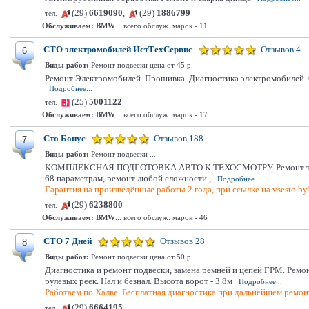
(29)
6619090
,
(29)
1886799
тел.
Обслуживаем:
BMW
... всего обслуж. марок - 11
СТО электромобилей ИстТехСервис
Отзывов 4
6
Виды работ:
Ремонт подвески цена от 45 р.
Ремонт Электромобилей. Прошивка. Диагностика электромобилей. О
Подробнее...
(25)
5001122
тел.
Обслуживаем:
BMW
... всего обслуж. марок - 17
Сто Бонус
Отзывов 188
7
Виды работ:
Ремонт подвески ...
КОМПЛЕКСНАЯ ПОДГОТОВКА АВТО К ТЕХОСМОТРУ. Ремонт тормозной
68 параметрам, ремонт любой сложности.,
Подробнее...
Гарантия на произведённые работы 2 года, при ссылке на vsesto.by
(29)
6238800
тел.
Обслуживаем:
BMW
... всего обслуж. марок - 46
СТО 7 Дней
Отзывов 28
8
Виды работ:
Ремонт подвески цена от 50 р.
Диагностика и ремонт подвески, замена ремней и цепей ГРМ. Ремо
рулевых реек. Нал и безнал. Высота ворот - 3.8м
Подробнее...
Работаем по Халве. Бесплатная диагностика при дальнейшем ремонт
(29)
6664195
тел.