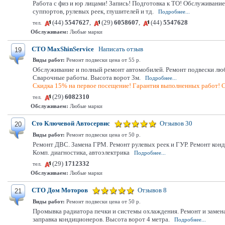
Работа с физ и юр лицами! Запись! Подготовка к ТО! Обслуживание
суппортов, рулевых реек, глушителей и тд.
Подробнее...
(44)
5547627
,
(29)
6058607
,
(44)
5547628
тел.
Обслуживаем:
Любые марки
СТО MaxShinService
Написать отзыв
19
Виды работ:
Ремонт подвески цена от 55 р.
Обслуживание и полный ремонт автомобилей. Ремонт подвески люб
Сварочные работы. Высота ворот 3м.
Подробнее...
Скидка 15% на первое посещение! Гарантия выполненных работ! С
(29)
6082310
тел.
Обслуживаем:
Любые марки
Сто Ключевой Автосервис
Отзывов 30
20
Виды работ:
Ремонт подвески цена от 50 р.
Ремонт ДВС. Замена ГРМ. Ремонт рулевых реек и ГУР. Ремонт кон
Комп. диагностика, автоэлектрика
Подробнее...
(29)
1712332
тел.
Обслуживаем:
Любые марки
СТО Дом Моторов
Отзывов 8
21
Виды работ:
Ремонт подвески цена от 50 р.
Промывка радиатора печки и системы охлаждения. Ремонт и замена
заправка кондиционеров. Высота ворот 4 метра.
Подробнее...