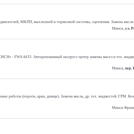
 двигателей, МКПП, выхлопной и тормозной системы, сцепления. Замена масл
Минск,
ул. 
OSCH» - FWA 4435. Авторизованный экспресс-центр замены масел и тех. жидк
Минск,
пер.
ные работы (пороги, арки, днище). Замена масла, др. тех. жидкостей, ГРМ. К
Минск Франц