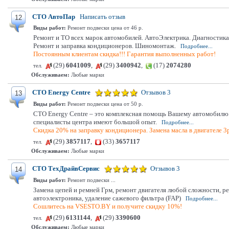
СТО АвтоПар
Написать отзыв
12
Виды работ:
Ремонт подвески цена от 46 р.
Ремонт и ТО всех марок автомобилей. АвтоЭлектрика. Диагностик
Ремонт и заправка кондиционеров. Шиномонтаж.
Подробнее...
Постоянным клиентам скидка!!! Гарантия выполненных работ!
(29)
6041009
,
(29)
3400942
,
(17)
2074280
тел.
Обслуживаем:
Любые марки
СТО Energy Centre
Отзывов 3
13
Виды работ:
Ремонт подвески цена от 50 р.
СТО Energy Centre – это комплексная помощь Вашему автомобилю.
специалисты центра имеют большой опыт.
Подробнее...
Скидка 20% на заправку кондиционера. Замена масла в двигателе 3
(29)
3857117
,
(33)
3657117
тел.
Обслуживаем:
Любые марки
СТО ТехДрайвСервис
Отзывов 3
14
Виды работ:
Ремонт подвески ...
Замена цепей и ремней Грм, ремонт двигателя любой сложности, р
автоэлектроника, удаление сажевого фильтра (FAP)
Подробнее...
Сошлитесь на VSESTO.BY и получите скидку 10%!
(29)
6131144
,
(29)
3390600
тел.
Обслуживаем:
Любые марки