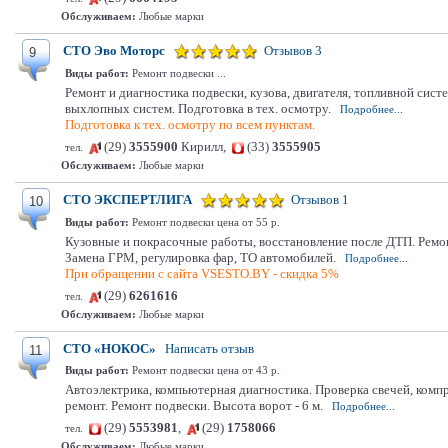
Обслуживаем:
Любые марки
СТО Эво Моторс
Отзывов 3
9
Виды работ:
Ремонт подвески ...
Ремонт и диагностика подвески, кузова, двигателя, топливной си
выхлопных систем. Подготовка в тех. осмотру.
Подробнее...
Подготовка к тех. осмотру по всем пунктам.
(29)
3555900
Кирилл,
(33)
3555905
тел.
Обслуживаем:
Любые марки
СТО ЭКСПЕРТЛИГА
Отзывов 1
10
Виды работ:
Ремонт подвески цена от 55 р.
Кузовные и покрасочные работы, восстановление после ДТП. Ремон
Замена ГРМ, регулировка фар, ТО автомобилей.
Подробнее...
При обращении с сайта VSESTO.BY - скидка 5%
(29)
6261616
тел.
Обслуживаем:
Любые марки
СТО «НОКОС»
Написать отзыв
11
Виды работ:
Ремонт подвески цена от 43 р.
Автоэлектрика, компьютерная диагностика. Проверка свечей, комп
ремонт. Ремонт подвески. Высота ворот - 6 м.
Подробнее...
(29)
5553981
,
(29)
1758066
тел.
Обслуживаем:
Любые марки