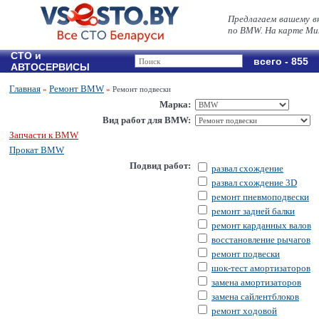
Предлагаем вашему в
по BMW. На карте Ми
СТО и
всего - 855
АВТОСЕРВИСЫ
Главная
Ремонт BMW
»
»
Ремонт подвески
Марка:
Вид работ для BMW:
Запчасти к BMW
Прокат BMW
Подвид работ:
развал схождение
развал схождение 3D
ремонт пневмоподвески
ремонт задней балки
ремонт карданных валов
восстановление рычагов
ремонт подвески
шок-тест амортизаторов
замена амортизаторов
замена сайлентблоков
ремонт ходовой