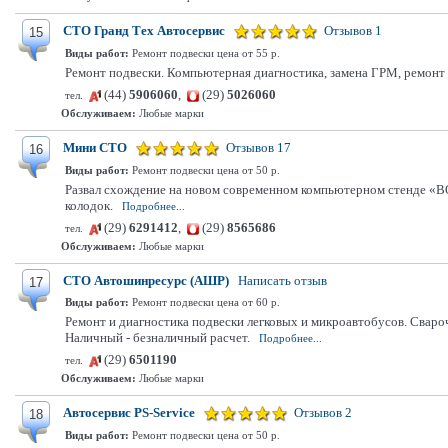
СТО Гранд Тех Автосервис
Отзывов 1
15
Виды работ:
Ремонт подвески цена от 55 р.
Ремонт подвески. Компьютерная диагностика, замена ГРМ, ремонт
(44)
5906060
,
(29)
5026060
тел.
Обслуживаем:
Любые марки
Мини СТО
Отзывов 17
16
Виды работ:
Ремонт подвески цена от 50 р.
Развал схождение на новом современном компьютерном стенде «B
колодок.
Подробнее...
(29)
6291412
,
(29)
8565686
тел.
Обслуживаем:
Любые марки
СТО Автошинресурс (АШР)
Написать отзыв
17
Виды работ:
Ремонт подвески цена от 60 р.
Ремонт и диагностика подвески легковых и микроавтобусов. Свароч
Наличный - безналичный расчет.
Подробнее...
(29)
6501190
тел.
Обслуживаем:
Любые марки
Автосервис PS-Service
Отзывов 2
18
Виды работ:
Ремонт подвески цена от 50 р.