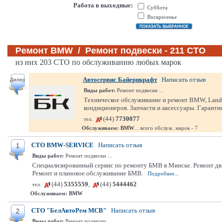
Работа в выходные:
Суббота
Воскресенье
Ремонт BMW / Ремонт подвески - 211 СТО
из них 203 СТО по обслуживанию любых марок
Автосервис Байернкрафт
Написать отзыв
Дилер
Виды работ:
Ремонт подвески ...
Техническое обслуживание и ремонт BMW, Land Ro
кондиционеров. Запчасти и аксессуары. Гарантия
(44)
7730077
тел.
Обслуживаем:
BMW
... всего обслуж. марок - 7
СТО BMW-SERVICE
Написать отзыв
1
Виды работ:
Ремонт подвески ...
Специализированный сервис по ремонту БМВ в Минске. Ремонт дв
Ремонт и плановое обслуживание БМВ.
Подробнее...
(44)
5355559
,
(44)
5444462
тел.
Обслуживаем:
BMW
СТО "БелАвтоРем МСВ"
Написать отзыв
2
Виды работ:
Ремонт подвески ...