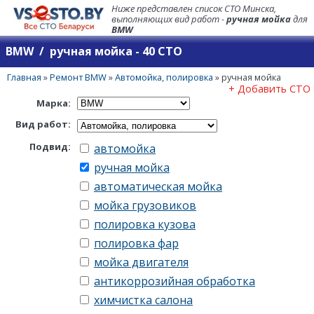
Ниже представлен список СТО Минска,
выполняющих вид работ -
ручная мойка
для
BMW
BMW / ручная мойка - 40 СТО
Главная
»
Ремонт BMW
»
Автомойка, полировка
»
ручная мойка
+ Добавить СТО
Марка:
Вид работ:
Подвид:
автомойка
ручная мойка
автоматическая мойка
мойка грузовиков
полировка кузова
полировка фар
мойка двигателя
антикоррозийная обработка
химчистка салона