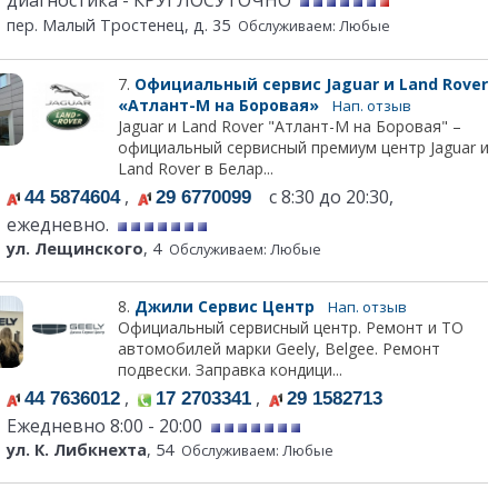
диагностика - КРУГЛОСУТОЧНО
пер. Малый Тростенец, д. 35
Обслуживаем: Любые
7.
Официальный сервис Jaguar и Land Rover
«Атлант-М на Боровая»
Нап. отзыв
Jaguar и Land Rover "Атлант-М на Боровая" –
официальный сервисный премиум центр Jaguar и
Land Rover в Белар...
,
с 8:30 до 20:30,
44 5874604
29 6770099
ежедневно.
ул. Лещинского
, 4
Обслуживаем: Любые
8.
Джили Сервис Центр
Нап. отзыв
Официальный сервисный центр. Ремонт и ТО
автомобилей марки Geely, Belgee. Ремонт
подвески. Заправка кондици...
,
,
44 7636012
17 2703341
29 1582713
Ежедневно 8:00 - 20:00
ул. К. Либкнехта
, 54
Обслуживаем: Любые