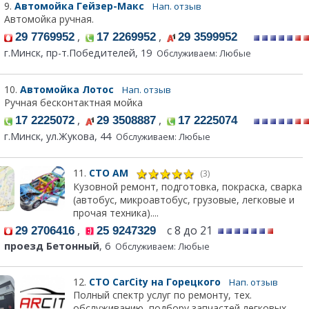
9.
Автомойка Гейзер-Макс
Нап. отзыв
Автомойка ручная.
,
,
29 7769952
17 2269952
29 3599952
г.Минск, пр-т.Победителей, 19
Обслуживаем: Любые
10.
Автомойка Лотос
Нап. отзыв
Ручная бесконтактная мойка
,
,
17 2225072
29 3508887
17 2225074
г.Минск, ул.Жукова, 44
Обслуживаем: Любые
11.
СТО АМ
(3)
Кузовной ремонт, подготовка, покраска, сварка
(автобус, микроавтобус, грузовые, легковые и
прочая техника)....
,
с 8 до 21
29 2706416
25 9247329
проезд Бетонный
, 6
Обслуживаем: Любые
12.
СТО CarCity на Горецкого
Нап. отзыв
Полный спектр услуг по ремонту, тех.
обслуживанию, подбору запчастей легковых