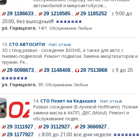
автомобилей и микроавтобусов....
,
,
с 9:00 до
29 1186633
29 1218585
29 1185252
20:00, без выходных!!!
ул. Горецкого
, 14/1
Обслуживаем: Любые
13.
СТО АВТОСИТИ
Нап. отзыв
3D стенд развал - схождение BOSHE, а также для авто с
пневмо-подвеской. Ремонт подвески. Замена амортизаторов и
пружин. Ре...
,
,
с 9 до 20
29 6098673
29 1148408
29 7513868
ул. Горецкого
, 95
Обслуживаем: Любые
14.
СТО Позит на Кедышко
Нап. отзыв
Развал схождение (8-лучевой Hoffmann). Полная
замена масла в АКПП, ДВС (Motul). Ремонт и
обслуживание подве...
,
,
,
29 3111927
29 3112927
29 3666927
с 8:00 до 21:00 все дни недели
29 1177927