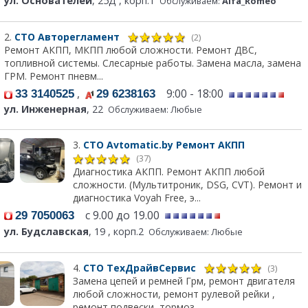
ул. Основателей
, 25Д , корп.1
Обслуживаем:
Alfa_Romeo
2.
СТО Авторегламент
(2)
Ремонт АКПП, МКПП любой сложности. Ремонт ДВС,
топливной системы. Слесарные работы. Замена масла, замена
ГРМ. Ремонт пневм...
,
9:00 - 18:00
33 3140525
29 6238163
ул. Инженерная
, 22
Обслуживаем: Любые
3.
СТО Avtomatic.by Ремонт АКПП
(37)
Диагностика АКПП. Ремонт АКПП любой
сложности. (Мультитроник, DSG, CVT). Ремонт и
диагностика Voyah Free, э...
с 9.00 до 19.00
29 7050063
ул. Будславская
, 19 , корп.2
Обслуживаем: Любые
4.
СТО ТехДрайвСервис
(3)
Замена цепей и ремней Грм, ремонт двигателя
любой сложности, ремонт рулевой рейки ,
ремонт подвески, тормоз...