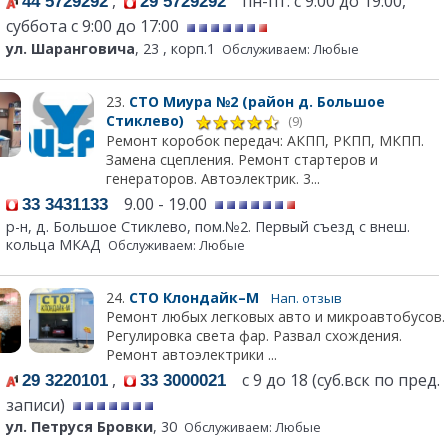
,
пн-пт: с 9:00 до 19:00,
44 5729292
29 5729292
суббота с 9:00 до 17:00
ул. Шаранговича
, 23 , корп.1
Обслуживаем: Любые
23.
СТО Миура №2 (район д. Большое
Стиклево)
(9)
Ремонт коробок передач: АКПП, РКПП, МКПП.
Замена сцепления. Ремонт стартеров и
генераторов. Автоэлектрик. 3...
9.00 - 19.00
33 3431133
р-н, д. Большое Стиклево, пом.№2. Первый съезд с внеш.
кольца МКАД
Обслуживаем: Любые
24.
СТО Клондайк–М
Нап. отзыв
Ремонт любых легковых авто и микроавтобусов.
Регулировка света фар. Развал схождения.
Ремонт автоэлектрики ...
,
с 9 до 18 (суб.вск по пред.
29 3220101
33 3000021
записи)
ул. Петруся Бровки
, 30
Обслуживаем: Любые