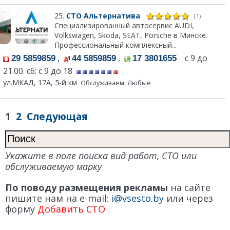
25.
СТО Альтернатива
(1)
Специализированный автосервис AUDI,
Volkswagen, Skoda, SEAT, Porsche в Минске.
Профессиональный комплекcный...
,
,
с 9 до
29 5859859
44 5859859
17 3801655
21.00. сб: с 9 до 18
ул.МКАД, 17А, 5-й км
Обслуживаем: Любые
1
2
Следующая
Укажите в поле поиска вид работ, СТО или
обслуживаемую марку
По поводу размещения рекламы
на сайте
пишите нам на e-mail:
i@vsesto.by
или через
форму
Добавить СТО