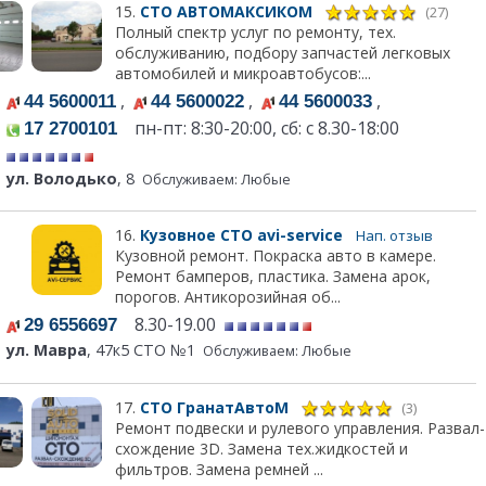
15.
СТО АВТОМАКСИКОМ
(27)
Полный спектр услуг по ремонту, тех.
обслуживанию, подбору запчастей легковых
автомобилей и микроавтобусов:...
,
,
,
44 5600011
44 5600022
44 5600033
пн-пт: 8:30-20:00, сб: с 8.30-18:00
17 2700101
ул. Володько
, 8
Обслуживаем: Любые
16.
Кузовное СТО avi-service
Нап. отзыв
Кузовной ремонт. Покраска авто в камере.
Ремонт бамперов, пластика. Замена арок,
порогов. Антикорозийная об...
8.30-19.00
29 6556697
ул. Мавра
, 47к5 СТО №1
Обслуживаем: Любые
17.
СТО ГранатАвтоМ
(3)
Ремонт подвески и рулевого управления. Развал-
схождение 3D. Замена тех.жидкостей и
фильтров. Замена ремней ...