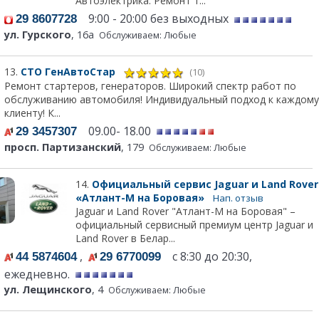
Автоэлектрика. Ремонт т...
9:00 - 20:00 без выходных
29 8607728
ул. Гурского
, 16а
Обслуживаем: Любые
13.
СТО ГенАвтоСтар
(10)
Ремонт стартеров, генераторов. Широкий спектр работ по
обслуживанию автомобиля! Индивидуальный подход к каждому
клиенту! К...
09.00- 18.00
29 3457307
просп. Партизанский
, 179
Обслуживаем: Любые
14.
Официальный сервис Jaguar и Land Rover
«Атлант-М на Боровая»
Нап. отзыв
Jaguar и Land Rover "Атлант-М на Боровая" –
официальный сервисный премиум центр Jaguar и
Land Rover в Белар...
,
с 8:30 до 20:30,
44 5874604
29 6770099
ежедневно.
ул. Лещинского
, 4
Обслуживаем: Любые