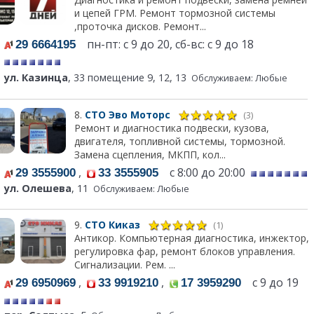
и цепей ГРМ. Ремонт тормозной системы
,проточка дисков. Ремонт...
пн-пт: с 9 до 20, сб-вс: с 9 до 18
29 6664195
ул. Казинца
, 33 помещение 9, 12, 13
Обслуживаем: Любые
8.
СТО Эво Моторс
(3)
Ремонт и диагностика подвески, кузова,
двигателя, топливной системы, тормозной.
Замена сцепления, МКПП, кол...
,
с 8:00 до 20:00
29 3555900
33 3555905
ул. Олешева
, 11
Обслуживаем: Любые
9.
СТО Киказ
(1)
Антикор. Компьютерная диагностика, инжектор,
регулировка фар, ремонт блоков управления.
Сигнализации. Рем. ...
,
,
с 9 до 19
29 6950969
33 9919210
17 3959290