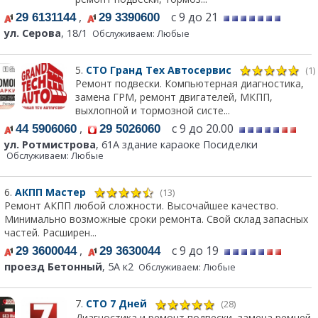
,
с 9 до 21
29 6131144
29 3390600
ул. Серова
, 18/1
Обслуживаем: Любые
5.
СТО Гранд Тех Автосервис
(1)
Ремонт подвески. Компьютерная диагностика,
замена ГРМ, ремонт двигателей, МКПП,
выхлопной и тормозной систе...
,
с 9 до 20.00
44 5906060
29 5026060
ул. Ротмистрова
, 61А здание караоке Посиделки
Обслуживаем: Любые
6.
АКПП Мастер
(13)
Ремонт АКПП любой сложности. Высочайшее качество.
Минимально возможные сроки ремонта. Свой склад запасных
частей. Расширен...
,
с 9 до 19
29 3600044
29 3630044
проезд Бетонный
, 5А к2
Обслуживаем: Любые
7.
СТО 7 Дней
(28)
Диагностика и ремонт подвески, замена ремней