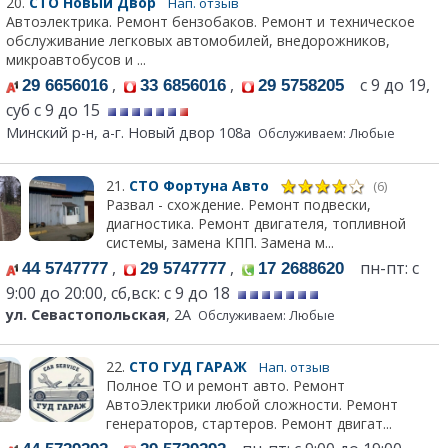
20.
СТО Новый Двор
Нап. отзыв
Автоэлектрика. Ремонт бензобаков. Ремонт и техническое
обслуживание легковых автомобилей, внедорожников,
микроавтобусов и ...
,
,
с 9 до 19,
29 6656016
33 6856016
29 5758205
суб с 9 до 15
Минский р-н, а-г. Новый двор 108а
Обслуживаем: Любые
21.
СТО Фортуна Авто
(6)
Развал - схождение. Ремонт подвески,
диагностика. Ремонт двигателя, топливной
системы, замена КПП. Замена м...
,
,
пн-пт: с
44 5747777
29 5747777
17 2688620
9:00 до 20:00, сб,вск: с 9 до 18
ул. Севастопольская
, 2А
Обслуживаем: Любые
22.
СТО ГУД ГАРАЖ
Нап. отзыв
Полное ТО и ремонт авто. Ремонт
АвтоЭлектрики любой сложности. Ремонт
генераторов, стартеров. Ремонт двигат...