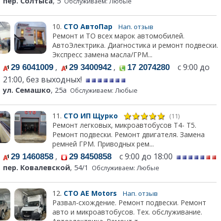
пер. Солтыса
, 5
Обслуживаем: Любые
10.
СТО АвтоПар
Нап. отзыв
Ремонт и ТО всех марок автомобилей.
АвтоЭлектрика. Диагностика и ремонт подвески.
Экспресс замена масла/ГРМ...
,
,
с 9:00 до
29 6041009
29 3400942
17 2074280
21:00, без выходных!
ул. Семашко
, 25а
Обслуживаем: Любые
11.
СТО ИП Щурко
(11)
Ремонт легковых, микроавтобусов Т4- Т5.
Ремонт подвески. Ремонт двигателя. Замена
ремней ГРМ. Приводных рем...
,
с 9:00 до 18:00
29 1460858
29 8450858
пер. Ковалевской
, 54/1
Обслуживаем: Любые
12.
СТО АЕ Моtors
Нап. отзыв
Развал-схождение. Ремонт подвески. Ремонт
авто и микроавтобусов. Тех. обслуживание.