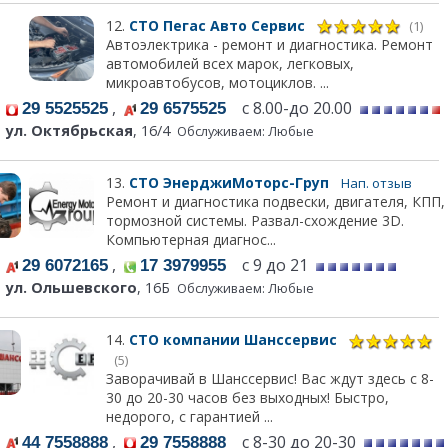
12.
СТО Пегас Авто Сервис
(1)
Автоэлектрика - ремонт и диагностика. Ремонт
автомобилей всех марок, легковых,
микроавтобусов, мотоциклов. ...
,
с 8.00-до 20.00
29 5525525
29 6575525
ул. Октябрьская
, 16/4
Обслуживаем: Любые
13.
СТО ЭнерджиМоторс-Груп
Нап. отзыв
Ремонт и диагностика подвески, двигателя, КПП,
тормозной системы. Развал-схождение 3D.
Компьютерная диагнос...
,
с 9 до 21
29 6072165
17 3979955
ул. Ольшевского
, 16Б
Обслуживаем: Любые
14.
СТО компании Шанссервис
(5)
Заворачивай в Шанссервис! Вас ждут здесь с 8-
30 до 20-30 часов без выходных! Быстро,
недорого, с гарантией ...
,
с 8-30 до 20-30
44 7558888
29 7558888