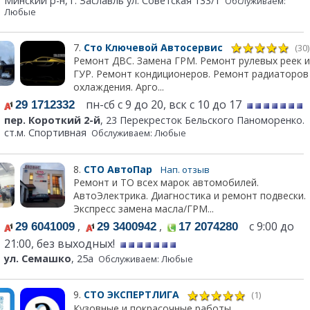
Минский р-н, г. Заславль ул. Советская 133/1
Обслуживаем:
Любые
7.
Сто Ключевой Автосервис
(30)
Ремонт ДВС. Замена ГРМ. Ремонт рулевых реек и
ГУР. Ремонт кондиционеров. Ремонт радиаторов
охлаждения. Арго...
пн-сб с 9 до 20, вск с 10 до 17
29 1712332
пер. Короткий 2-й
, 23 Перекресток Бельского Паноморенко.
ст.м. Спортивная
Обслуживаем: Любые
8.
СТО АвтоПар
Нап. отзыв
Ремонт и ТО всех марок автомобилей.
АвтоЭлектрика. Диагностика и ремонт подвески.
Экспресс замена масла/ГРМ...
,
,
с 9:00 до
29 6041009
29 3400942
17 2074280
21:00, без выходных!
ул. Семашко
, 25а
Обслуживаем: Любые
9.
СТО ЭКСПЕРТЛИГА
(1)
Кузовные и покрасочные работы,