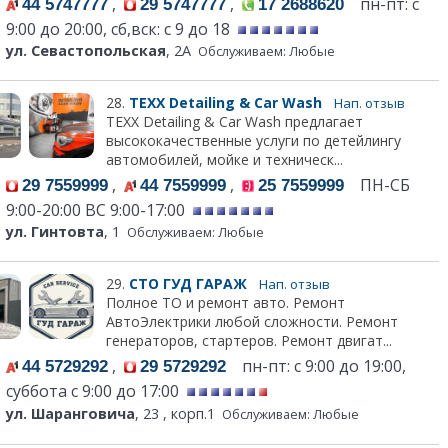
,
,
пн-пт: с
44 5747777
29 5747777
17 2688620
9:00 до 20:00, сб,вск: с 9 до 18
ул. Севастопольская
, 2А
Обслуживаем: Любые
28.
TEXX Detailing & Car Wash
Нап. отзыв
TEXX Detailing & Car Wash предлагает
высококачественные услуги по детейлингу
автомобилей, мойке и техническ...
,
,
ПН-СБ
29 7559999
44 7559999
25 7559999
9:00-20:00 ВС 9:00-17:00
ул. Гинтовта
, 1
Обслуживаем: Любые
29.
СТО ГУД ГАРАЖ
Нап. отзыв
Полное ТО и ремонт авто. Ремонт
АвтоЭлектрики любой сложности. Ремонт
генераторов, стартеров. Ремонт двигат...
,
пн-пт: с 9:00 до 19:00,
44 5729292
29 5729292
суббота с 9:00 до 17:00
ул. Шаранговича
, 23 , корп.1
Обслуживаем: Любые