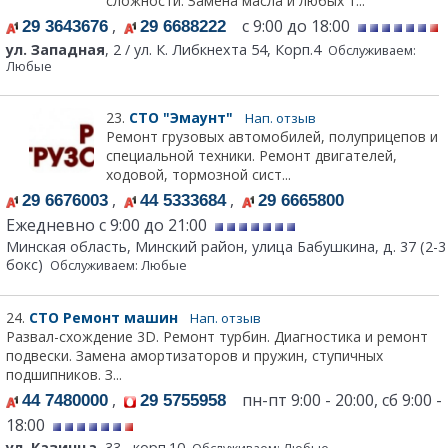
сложности. Замена масла и любых т...
,
с 9:00 до 18:00
29 3643676
29 6688222
ул. Западная
, 2 / ул. К. Либкнехта 54, Корп.4
Обслуживаем:
Любые
23.
СТО "Эмаунт"
Нап. отзыв
Ремонт грузовых автомобилей, полуприцепов и
специальной техники. Ремонт двигателей,
ходовой, тормозной сист...
,
,
29 6676003
44 5333684
29 6665800
Ежедневно с 9:00 до 21:00
Минская область, Минский район, улица Бабушкина, д. 37 (2-3
бокс)
Обслуживаем: Любые
24.
СТО Ремонт машин
Нап. отзыв
Развал-схождение 3D. Ремонт турбин. Диагностика и ремонт
подвески. Замена амортизаторов и пружин, ступичных
подшипников. З...
,
пн-пт 9:00 - 20:00, сб 9:00 -
44 7480000
29 5755958
18:00
ул. Казинца
, 33 , корп.10