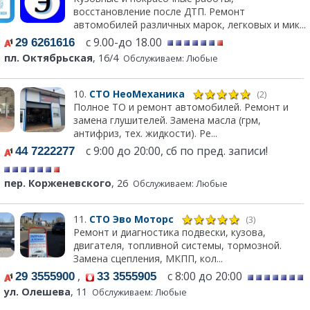
восстановление после ДТП. Ремонт
автомобилей различных марок, легковых и мик...
с 9.00-до 18.00
29 6261616
пл. Октябрьская
, 16/4
Обслуживаем: Любые
10.
СТО НеоМеханика
(2)
Полное ТО и ремонт автомобилей. Ремонт и
замена глушителей. Замена масла (грм,
антифриз, тех. жидкости). Ре...
с 9:00 до 20:00, сб по пред. записи!
44 7222277
пер. Корженевского
, 26
Обслуживаем: Любые
11.
СТО Эво Моторс
(3)
Ремонт и диагностика подвески, кузова,
двигателя, топливной системы, тормозной.
Замена сцепления, МКПП, кол...
,
с 8:00 до 20:00
29 3555900
33 3555905
ул. Олешева
, 11
Обслуживаем: Любые