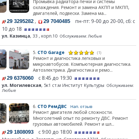
Промывка радиатора печки и системы
охлаждения. Ремонт и замена АКПП и МКПП,
двигателей, подвески. Замена ма...
,
пн-пт: 9-00 до 20-00, сб: с
29 3295282
29 7040485
10 до 18
ул. Казинца
, 33 , корп.10
Обслуживаем: Любые
5.
СТО Garage
(1)
Ремонт и диагностика легковых и
микроавтобусов. Компьютерная диагностика.
Автоэлектрика. Диагностика и ремо...
с 8:45 до 19:30
29 6376060
ул. Могилевская
, 5к1 ст.м Институт Культуры
Обслуживаем:
Любые
6.
СТО РемДВС
Нап. отзыв
Ремонт двигателя любой сложности.
Многолетний опыт по ремонту ДВС. Ремонт
грузовых автомобилей. Ремонт и шл...
с 9:00 до 18:00
29 1808093