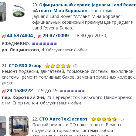
20.
Официальный сервис Jaguar и Land Rover
«Атлант-М на Боровая»
Нап. отзыв
Jaguar и Land Rover "Атлант-М на Боровая" –
официальный сервисный премиум центр Jaguar и
Land Rover в Белар...
,
с 8:30 до 20:30,
44 5874604
29 6770099
ежедневно.
ул. Лещинского
, 4
Обслуживаем: Любые
21.
СТО RSG Group
(3)
Ремонт подвески, двигателей, тормозной системы, выхлопной
системы, ремонт топливных баков, замена тормозных колодок,
диско...
с 9 до 19
29 1539222
пер. Короткий 2-й
, 23 Перекресток Бельского Паноморенко.
ст.м. Спортивная
Обслуживаем: Любые
22.
СТО АвтоТехЭксперт
(5)
Полный ремонт и ТО вашего авто. Ремонт
подвески и тормозной системы любой