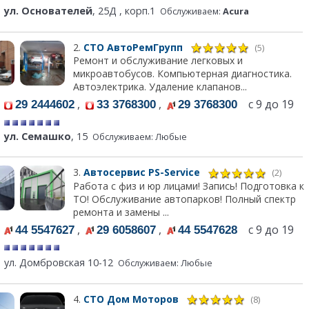
ул. Основателей
, 25Д , корп.1
Обслуживаем:
Acura
2.
СТО АвтоРемГрупп
(5)
Ремонт и обслуживание легковых и
микроавтобусов. Компьютерная диагностика.
Автоэлектрика. Удаление клапанов...
,
,
с 9 до 19
29 2444602
33 3768300
29 3768300
ул. Семашко
, 15
Обслуживаем: Любые
3.
Автосервис PS-Service
(2)
Работа с физ и юр лицами! Запись! Подготовка к
ТО! Обслуживание автопарков! Полный спектр
ремонта и замены ...
,
,
с 9 до 19
44 5547627
29 6058607
44 5547628
ул. Домбровская 10-12
Обслуживаем: Любые
4.
СТО Дом Моторов
(8)