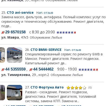
Обслуживаем: Любые
25.
СТО avi-service
Нап. отзыв
Замена масел, фильтров, антифриза. Полный комплекс услуг по
сервисному и техническому обслуживанию. Ремонт двигателя,
подв...
с 8:30 до 20:00
29 6570158
ул. Мавра
, 47к5
Обслуживаем: Любые
26.
СТО BMW-SERVICE
Нап. отзыв
Специализированный сервис по ремонту БМВ в
Минске. Ремонт двигателя. Ремонт подвески.
Капитальный ремонт дв...
,
9:00 - 19:00
44 5355559
44 5444462
ул. Тимирязева
, 29 , корп.2
Обслуживаем: Любые
27.
СТО Фортуна Авто
(6)
Развал - схождение. Ремонт подвески,
диагностика. Ремонт двигателя, топливной
системы, замена КПП. Замена м...