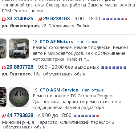
топливной системы. Слесарные работы. Замена масла, замена
ГРМ. Ремонт пневм...
,
9:00 - 18:00
33 3140525
29 6238163
ул. Инженерная
, 22
Обслуживаем: Любые
18.
СТО АЕ Моtors
Нап. отзыв
Развал-схождение. Ремонт подвески. Ремонт
авто и микроавтобусов. Тех. обслуживание.
Автоэлектрика. Ремонт т...
9:00 - 20:00 без выходных
29 8607728
ул. Гурского
, 16а
Обслуживаем: Любые
19.
СТО AGM-Service
Нап. отзыв
Ремонт и полное ТО Citroen и Peugeot.
Диагностика, заправка и ремонт системы
кондиционера. Замена радиатора...
с 9:00 до 18:00
44 7793838
Минский р-н, д. Тарасово, Олимпийский переулок 2
Обслуживаем: Любые