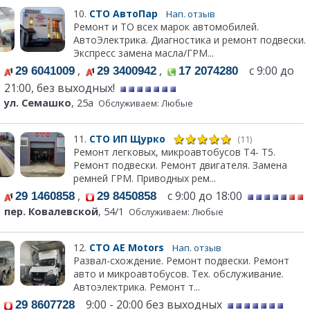
10.
СТО АвтоПар
Нап. отзыв
Ремонт и ТО всех марок автомобилей.
АвтоЭлектрика. Диагностика и ремонт подвески.
Экспресс замена масла/ГРМ...
,
,
с 9:00 до
29 6041009
29 3400942
17 2074280
21:00, без выходных!
ул. Семашко
, 25а
Обслуживаем: Любые
11.
СТО ИП Щурко
(11)
Ремонт легковых, микроавтобусов Т4- Т5.
Ремонт подвески. Ремонт двигателя. Замена
ремней ГРМ. Приводных рем...
,
с 9:00 до 18:00
29 1460858
29 8450858
пер. Ковалевской
, 54/1
Обслуживаем: Любые
12.
СТО АЕ Моtors
Нап. отзыв
Развал-схождение. Ремонт подвески. Ремонт
авто и микроавтобусов. Тех. обслуживание.
Автоэлектрика. Ремонт т...
9:00 - 20:00 без выходных
29 8607728