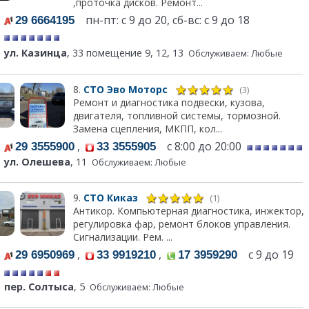
,проточка дисков. Ремонт...
пн-пт: с 9 до 20, сб-вс: с 9 до 18
29 6664195
ул. Казинца
, 33 помещение 9, 12, 13
Обслуживаем: Любые
8.
СТО Эво Моторс
(3)
Ремонт и диагностика подвески, кузова,
двигателя, топливной системы, тормозной.
Замена сцепления, МКПП, кол...
,
с 8:00 до 20:00
29 3555900
33 3555905
ул. Олешева
, 11
Обслуживаем: Любые
9.
СТО Киказ
(1)
Антикор. Компьютерная диагностика, инжектор,
регулировка фар, ремонт блоков управления.
Сигнализации. Рем. ...
,
,
с 9 до 19
29 6950969
33 9919210
17 3959290
пер. Солтыса
, 5
Обслуживаем: Любые