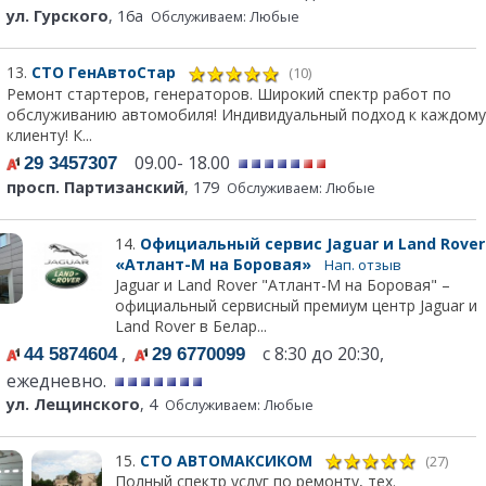
ул. Гурского
, 16а
Обслуживаем: Любые
13.
СТО ГенАвтоСтар
(10)
Ремонт стартеров, генераторов. Широкий спектр работ по
обслуживанию автомобиля! Индивидуальный подход к каждому
клиенту! К...
09.00- 18.00
29 3457307
просп. Партизанский
, 179
Обслуживаем: Любые
14.
Официальный сервис Jaguar и Land Rover
«Атлант-М на Боровая»
Нап. отзыв
Jaguar и Land Rover "Атлант-М на Боровая" –
официальный сервисный премиум центр Jaguar и
Land Rover в Белар...
,
с 8:30 до 20:30,
44 5874604
29 6770099
ежедневно.
ул. Лещинского
, 4
Обслуживаем: Любые
15.
СТО АВТОМАКСИКОМ
(27)
Полный спектр услуг по ремонту, тех.