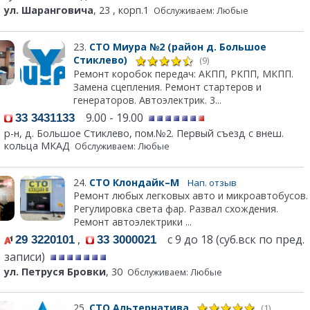
ул. Шаранговича
, 23 , корп.1
Обслуживаем: Любые
23.
СТО Миура №2 (район д. Большое
Стиклево)
(9)
Ремонт коробок передач: АКПП, РКПП, МКПП.
Замена сцепления. Ремонт стартеров и
генераторов. Автоэлектрик. 3...
9.00 - 19.00
33 3431133
р-н, д. Большое Стиклево, пом.№2. Первый съезд с внеш.
кольца МКАД
Обслуживаем: Любые
24.
СТО Клондайк–М
Нап. отзыв
Ремонт любых легковых авто и микроавтобусов.
Регулировка света фар. Развал схождения.
Ремонт автоэлектрики ...
,
с 9 до 18 (суб.вск по пред.
29 3220101
33 3000021
записи)
ул. Петруся Бровки
, 30
Обслуживаем: Любые
25.
СТО Альтернатива
(1)