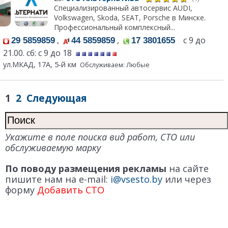
Специализированный автосервис AUDI,
Volkswagen, Skoda, SEAT, Porsche в Минске.
Профессиональный комплекcный...
,
,
с 9 до
29 5859859
44 5859859
17 3801655
21.00. сб: с 9 до 18
ул.МКАД, 17А, 5-й км
Обслуживаем: Любые
1
2
Следующая
Укажите в поле поиска вид работ, СТО или
обслуживаемую марку
По поводу размещения рекламы
на сайте
пишите нам на e-mail:
i@vsesto.by
или через
форму
Добавить СТО