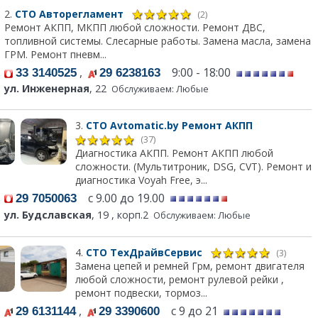
2.
СТО Авторегламент
(2)
Ремонт АКПП, МКПП любой сложности. Ремонт ДВС,
топливной системы. Слесарные работы. Замена масла, замена
ГРМ. Ремонт пневм...
,
9:00 - 18:00
33 3140525
29 6238163
ул. Инженерная
, 22
Обслуживаем: Любые
3.
СТО Avtomatic.by Ремонт АКПП
(37)
Диагностика АКПП. Ремонт АКПП любой
сложности. (Мультитроник, DSG, CVT). Ремонт и
диагностика Voyah Free, э...
с 9.00 до 19.00
29 7050063
ул. Будславская
, 19 , корп.2
Обслуживаем: Любые
4.
СТО ТехДрайвСервис
(3)
Замена цепей и ремней Грм, ремонт двигателя
любой сложности, ремонт рулевой рейки ,
ремонт подвески, тормоз...
,
с 9 до 21
29 6131144
29 3390600