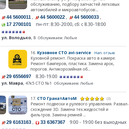
обслуживанию, подбору запчастей легковых
автомобилей и микроавтобусов:...
,
,
,
44 5600011
44 5600022
44 5600033
пн-пт: 8:30-20:00, сб: с 8.30-18:00
17 2700101
ул. Володько
, 8
Обслуживаем: Любые
16.
Кузовное СТО avi-service
Нап. отзыв
Кузовной ремонт. Покраска авто в камере.
Ремонт бамперов, пластика. Замена арок,
порогов. Антикорозийная об...
8.30-19.00
29 6556697
ул. Мавра
, 47к5 СТО №1
Обслуживаем: Любые
17.
СТО ГранатАвтоМ
(3)
Ремонт подвески и рулевого управления. Развал-
схождение 3D. Замена тех.жидкостей и
фильтров. Замена ремней ...
,
9:00 - 19:00 без выходных
29 6163163
33 6367367