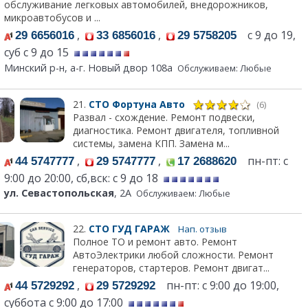
обслуживание легковых автомобилей, внедорожников,
микроавтобусов и ...
,
,
с 9 до 19,
29 6656016
33 6856016
29 5758205
суб с 9 до 15
Минский р-н, а-г. Новый двор 108а
Обслуживаем: Любые
21.
СТО Фортуна Авто
(6)
Развал - схождение. Ремонт подвески,
диагностика. Ремонт двигателя, топливной
системы, замена КПП. Замена м...
,
,
пн-пт: с
44 5747777
29 5747777
17 2688620
9:00 до 20:00, сб,вск: с 9 до 18
ул. Севастопольская
, 2А
Обслуживаем: Любые
22.
СТО ГУД ГАРАЖ
Нап. отзыв
Полное ТО и ремонт авто. Ремонт
АвтоЭлектрики любой сложности. Ремонт
генераторов, стартеров. Ремонт двигат...
,
пн-пт: с 9:00 до 19:00,
44 5729292
29 5729292
суббота с 9:00 до 17:00