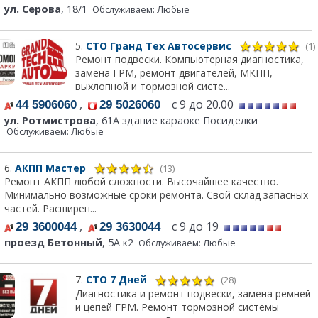
ул. Серова
, 18/1
Обслуживаем: Любые
5.
СТО Гранд Тех Автосервис
(1)
Ремонт подвески. Компьютерная диагностика,
замена ГРМ, ремонт двигателей, МКПП,
выхлопной и тормозной систе...
,
с 9 до 20.00
44 5906060
29 5026060
ул. Ротмистрова
, 61А здание караоке Посиделки
Обслуживаем: Любые
6.
АКПП Мастер
(13)
Ремонт АКПП любой сложности. Высочайшее качество.
Минимально возможные сроки ремонта. Свой склад запасных
частей. Расширен...
,
с 9 до 19
29 3600044
29 3630044
проезд Бетонный
, 5А к2
Обслуживаем: Любые
7.
СТО 7 Дней
(28)
Диагностика и ремонт подвески, замена ремней
и цепей ГРМ. Ремонт тормозной системы