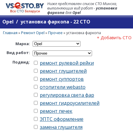
Ниже представлен список СТО Минска,
выполняющих вид работ -
установка
фаркопа
для
Opel
Opel / установка фаркопа - 22 СТО
Главная
»
Ремонт Opel
»
Прочее
»
установка фаркопа
+ Добавить СТО
Марка:
Вид работ:
Подвид:
ремонт рулевой рейки
ремонт глушителей
ремонт суппортов
отопители webasto
регулировка света фар
ремонт гидроусилителей
ремонт печек
ЭПТС оформление
замена глушителя