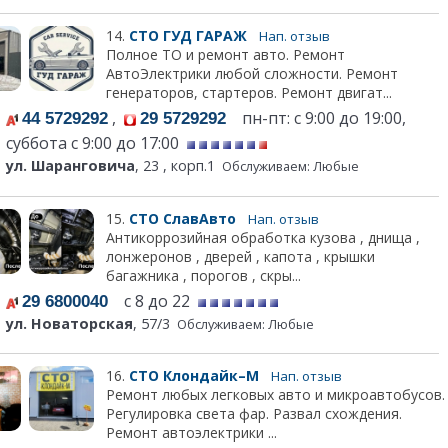
14.
СТО ГУД ГАРАЖ
Нап. отзыв
Полное ТО и ремонт авто. Ремонт
АвтоЭлектрики любой сложности. Ремонт
генераторов, стартеров. Ремонт двигат...
,
пн-пт: с 9:00 до 19:00,
44 5729292
29 5729292
суббота с 9:00 до 17:00
ул. Шаранговича
, 23 , корп.1
Обслуживаем: Любые
15.
СТО СлавАвто
Нап. отзыв
Антикоррозийная обработка кузова , днища ,
лонжеронов , дверей , капота , крышки
багажника , порогов , скры...
с 8 до 22
29 6800040
ул. Новаторская
, 57/3
Обслуживаем: Любые
16.
СТО Клондайк–М
Нап. отзыв
Ремонт любых легковых авто и микроавтобусов.
Регулировка света фар. Развал схождения.
Ремонт автоэлектрики ...