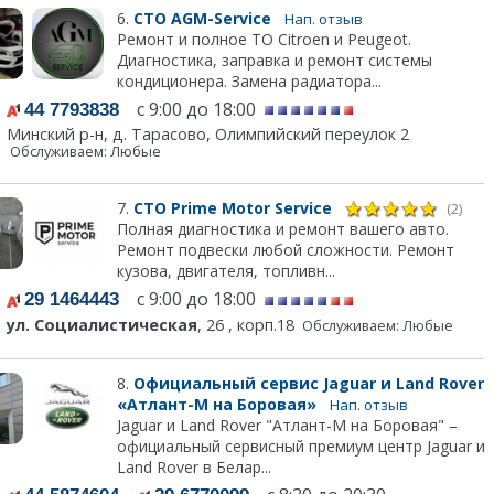
6.
СТО AGM-Service
Нап. отзыв
Ремонт и полное ТО Citroen и Peugeot.
Диагностика, заправка и ремонт системы
кондиционера. Замена радиатора...
с 9:00 до 18:00
44 7793838
Минский р-н, д. Тарасово, Олимпийский переулок 2
Обслуживаем: Любые
7.
СТО Prime Motor Service
(2)
Полная диагностика и ремонт вашего авто.
Ремонт подвески любой сложности. Ремонт
кузова, двигателя, топливн...
с 9:00 до 18:00
29 1464443
ул. Социалистическая
, 26 , корп.18
Обслуживаем: Любые
8.
Официальный сервис Jaguar и Land Rover
«Атлант-М на Боровая»
Нап. отзыв
Jaguar и Land Rover "Атлант-М на Боровая" –
официальный сервисный премиум центр Jaguar и
Land Rover в Белар...