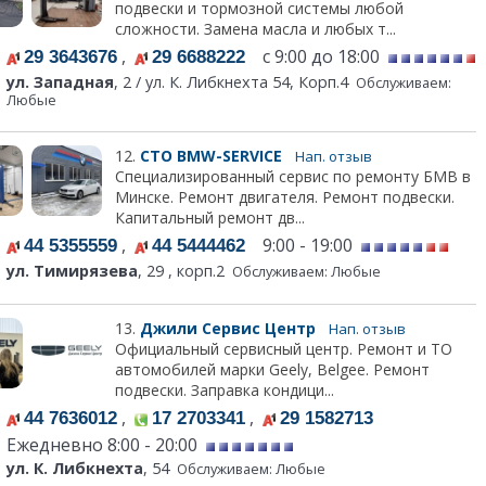
подвески и тормозной системы любой
сложности. Замена масла и любых т...
,
с 9:00 до 18:00
29 3643676
29 6688222
ул. Западная
, 2 / ул. К. Либкнехта 54, Корп.4
Обслуживаем:
Любые
12.
СТО BMW-SERVICE
Нап. отзыв
Специализированный сервис по ремонту БМВ в
Минске. Ремонт двигателя. Ремонт подвески.
Капитальный ремонт дв...
,
9:00 - 19:00
44 5355559
44 5444462
ул. Тимирязева
, 29 , корп.2
Обслуживаем: Любые
13.
Джили Сервис Центр
Нап. отзыв
Официальный сервисный центр. Ремонт и ТО
автомобилей марки Geely, Belgee. Ремонт
подвески. Заправка кондици...
,
,
44 7636012
17 2703341
29 1582713
Ежедневно 8:00 - 20:00
ул. К. Либкнехта
, 54
Обслуживаем: Любые