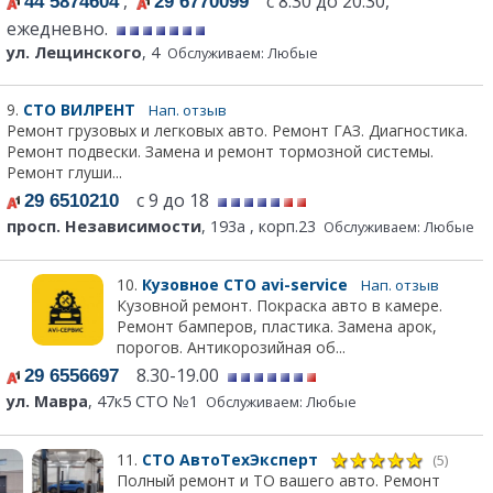
,
с 8:30 до 20:30,
44 5874604
29 6770099
ежедневно.
ул. Лещинского
, 4
Обслуживаем: Любые
9.
СТО ВИЛРЕНТ
Нап. отзыв
Ремонт грузовых и легковых авто. Ремонт ГАЗ. Диагностика.
Ремонт подвески. Замена и ремонт тормозной системы.
Ремонт глуши...
с 9 до 18
29 6510210
просп. Независимости
, 193а , корп.23
Обслуживаем: Любые
10.
Кузовное СТО avi-service
Нап. отзыв
Кузовной ремонт. Покраска авто в камере.
Ремонт бамперов, пластика. Замена арок,
порогов. Антикорозийная об...
8.30-19.00
29 6556697
ул. Мавра
, 47к5 СТО №1
Обслуживаем: Любые
11.
СТО АвтоТехЭксперт
(5)
Полный ремонт и ТО вашего авто. Ремонт