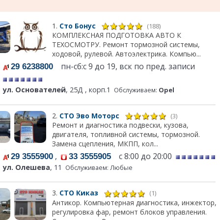
1.
Сто Бонус
(188)
КОМПЛЕКСНАЯ ПОДГОТОВКА АВТО К
ТЕХОСМОТРУ. Ремонт тормозной системы,
ходовой, рулевой. Автоэлектрика. Компью...
пн-сб:с 9 до 19, вск по пред. записи
29 6238800
ул. Основателей
, 25Д , корп.1
Обслуживаем:
Opel
2.
СТО Эво Моторс
(3)
Ремонт и диагностика подвески, кузова,
двигателя, топливной системы, тормозной.
Замена сцепления, МКПП, кол...
,
с 8:00 до 20:00
29 3555900
33 3555905
ул. Олешева
, 11
Обслуживаем: Любые
3.
СТО Киказ
(1)
Антикор. Компьютерная диагностика, инжектор,
регулировка фар, ремонт блоков управления.