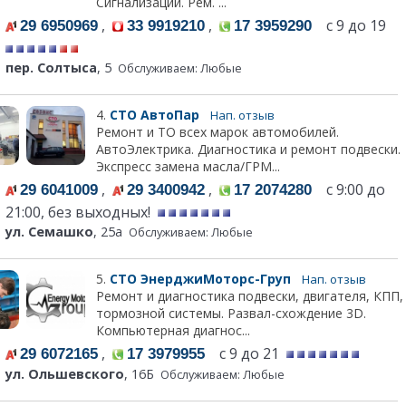
Сигнализации. Рем. ...
,
,
с 9 до 19
29 6950969
33 9919210
17 3959290
пер. Солтыса
, 5
Обслуживаем: Любые
4.
СТО АвтоПар
Нап. отзыв
Ремонт и ТО всех марок автомобилей.
АвтоЭлектрика. Диагностика и ремонт подвески.
Экспресс замена масла/ГРМ...
,
,
с 9:00 до
29 6041009
29 3400942
17 2074280
21:00, без выходных!
ул. Семашко
, 25а
Обслуживаем: Любые
5.
СТО ЭнерджиМоторс-Груп
Нап. отзыв
Ремонт и диагностика подвески, двигателя, КПП,
тормозной системы. Развал-схождение 3D.
Компьютерная диагнос...
,
с 9 до 21
29 6072165
17 3979955
ул. Ольшевского
, 16Б
Обслуживаем: Любые