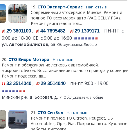
19.
СТО Эксперт-Сервис
Нап. отзыв
Современный автосервис в Минске. Ремонт и
полное ТО всех марок авто (VAG,GELLY,PSA).
Ремонт двигателя и топ...
,
,
ПН-ПТ: с
29 3601100
44 7695482
29 1309171
9:00 до 18-00. СБ: с 9:00 до 16:00
ул. Автомобилистов
, 6а
Обслуживаем: Любые
20.
СТО Вихрь Мотора
Нап. отзыв
Ремонт и обслуживание легковых автомобилей,
микроавтобусов. Восстановление полного привода у корейцев.
Ремонт подвески, дв...
,
пн-пт 9:00 - 19:00
33 3514040
29 3514040
Минский р-н, д. Боровая, д. 7
Обслуживаем: Любые
21.
СТО СитБел
Нап. отзыв
Ремонт и полное ТО Citroen, Peugeot, DS
Automobiles, Opel, Fiat. Покраска авто. Кузовные
работы, рихтовка. ...