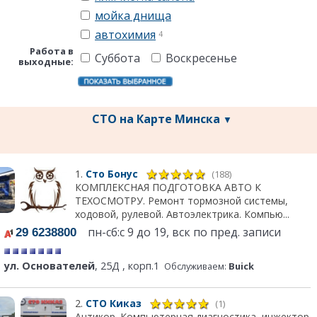
мойка днища
автохимия
4
Работа в
Суббота
Воскресенье
выходные:
СТО на Карте Минска
▼
1.
Сто Бонус
(188)
КОМПЛЕКСНАЯ ПОДГОТОВКА АВТО К
ТЕХОСМОТРУ. Ремонт тормозной системы,
ходовой, рулевой. Автоэлектрика. Компью...
пн-сб:с 9 до 19, вск по пред. записи
29 6238800
ул. Основателей
, 25Д , корп.1
Обслуживаем:
Buick
2.
СТО Киказ
(1)
Антикор. Компьютерная диагностика, инжектор,