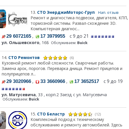
13.
СТО ЭнерджиМоторс-Груп
Нап. отзыв
Ремонт и диагностика подвески, двигателя, КПП,
тормозной системы. Развал-схождение 3D.
Компьютерная диагнос...
,
с 9 до 21
29 6072165
17 3979955
ул. Ольшевского
, 16Б
Обслуживаем:
Buick
14.
СТО Ремонтов
(6)
Кузовной ремонт любой сложности. Сварочные работы.
Замена арок, порогов. Переварка днища. Ремонт прицепов и
полуприцепов л...
,
,
с 9 до 19
29 3020966
33 3660966
17 3652517
ул. Матусевича
, 33 , корп.2 Заезд с ул. Матусевича
Обслуживаем:
Buick
15.
СТО Беластр
(12)
Комплексный подход к техническому
обслуживанию и ремонту автомобилей. Здесь