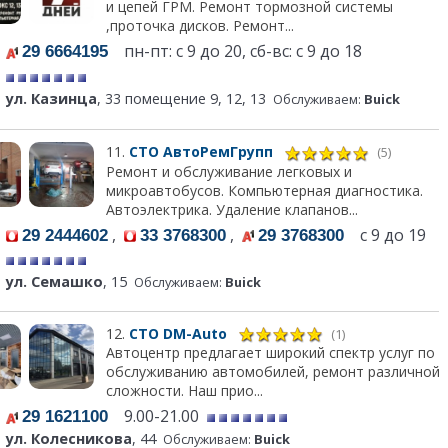
и цепей ГРМ. Ремонт тормозной системы
,проточка дисков. Ремонт...
пн-пт: с 9 до 20, сб-вс: с 9 до 18
29 6664195
ул. Казинца
, 33 помещение 9, 12, 13
Обслуживаем:
Buick
11.
СТО АвтоРемГрупп
(5)
Ремонт и обслуживание легковых и
микроавтобусов. Компьютерная диагностика.
Автоэлектрика. Удаление клапанов...
,
,
с 9 до 19
29 2444602
33 3768300
29 3768300
ул. Семашко
, 15
Обслуживаем:
Buick
12.
СТО DM-Auto
(1)
Автоцентр предлагает широкий спектр услуг по
обслуживанию автомобилей, ремонт различной
сложности. Наш прио...
9.00-21.00
29 1621100
ул. Колесникова
, 44
Обслуживаем:
Buick