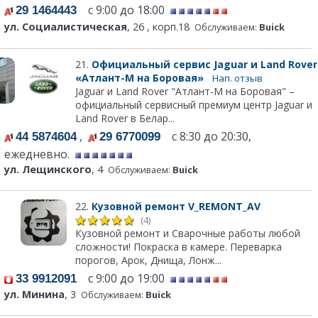
с 9:00 до 18:00
29 1464443
ул. Социалистическая
, 26 , корп.18
Обслуживаем:
Buick
21.
Официальный сервис Jaguar и Land Rover
«Атлант-М на Боровая»
Нап. отзыв
Jaguar и Land Rover "Атлант-М на Боровая" –
официальный сервисный премиум центр Jaguar и
Land Rover в Белар...
,
с 8:30 до 20:30,
44 5874604
29 6770099
ежедневно.
ул. Лещинского
, 4
Обслуживаем:
Buick
22.
Кузовной ремонт V_REMONT_AV
(4)
Кузовной ремонт и Сварочные работы любой
сложности! Покраска в камере. Переварка
порогов, Арок, Днища, Лонж...
с 9:00 до 19:00
33 9912091
ул. Минина
, 3
Обслуживаем:
Buick