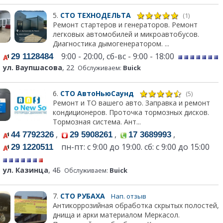
5.
СТО ТЕХНОДЕЛЬТА
(1)
Ремонт стартеров и генераторов. Ремонт
легковых автомобилей и микроавтобусов.
Диагностика дымогенератором. ...
9:00 - 20:00, сб-вс - 9:00 - 18:00
29 1128484
ул. Ваупшасова
, 22
Обслуживаем:
Buick
6.
СТО АвтоНьюСаунд
(5)
Ремонт и ТО вашего авто. Заправка и ремонт
кондиционеров. Проточка тормозных дисков.
Тормозная система. Ант...
,
,
,
44 7792326
29 5908261
17 3689993
пн-пт: с 9:00 до 19:00. сб: с 9:00 до 15:00
29 1220511
ул. Казинца
, 4Б
Обслуживаем:
Buick
7.
СТО РУБАХА
Нап. отзыв
Антикоррозийная обработка скрытых полостей,
днища и арки материалом Меркасол.