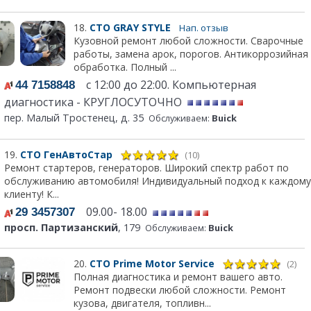
18.
СТО GRAY STYLE
Нап. отзыв
Кузовной ремонт любой сложности. Сварочные
работы, замена арок, порогов. Антикоррозийная
обработка. Полный ...
с 12:00 до 22:00. Компьютерная
44 7158848
диагностика - КРУГЛОСУТОЧНО
пер. Малый Тростенец, д. 35
Обслуживаем:
Buick
19.
СТО ГенАвтоСтар
(10)
Ремонт стартеров, генераторов. Широкий спектр работ по
обслуживанию автомобиля! Индивидуальный подход к каждому
клиенту! К...
09.00- 18.00
29 3457307
просп. Партизанский
, 179
Обслуживаем:
Buick
20.
СТО Prime Motor Service
(2)
Полная диагностика и ремонт вашего авто.
Ремонт подвески любой сложности. Ремонт
кузова, двигателя, топливн...