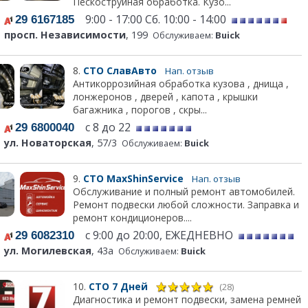
Пескоструйная обработка. Кузо...
9:00 - 17:00 Сб. 10:00 - 14:00
29 6167185
просп. Независимости
, 199
Обслуживаем:
Buick
8.
СТО СлавАвто
Нап. отзыв
Антикоррозийная обработка кузова , днища ,
лонжеронов , дверей , капота , крышки
багажника , порогов , скры...
с 8 до 22
29 6800040
ул. Новаторская
, 57/3
Обслуживаем:
Buick
9.
СТО MaxShinService
Нап. отзыв
Обслуживание и полный ремонт автомобилей.
Ремонт подвески любой сложности. Заправка и
ремонт кондиционеров....
с 9:00 до 20:00, ЕЖЕДНЕВНО
29 6082310
ул. Могилевская
, 43а
Обслуживаем:
Buick
10.
СТО 7 Дней
(28)
Диагностика и ремонт подвески, замена ремней