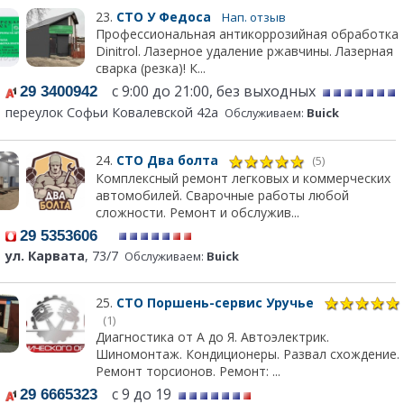
23.
СТО У Федоса
Нап. отзыв
Профессиональная антикоррозийная обработка
Dinitrol. Лазерное удаление ржавчины. Лазерная
сварка (резка)! К...
с 9:00 до 21:00, без выходных
29 3400942
переулок Софьи Ковалевской 42а
Обслуживаем:
Buick
24.
СТО Два болта
(5)
Комплексный ремонт легковых и коммерческих
автомобилей. Сварочные работы любой
сложности. Ремонт и обслужив...
29 5353606
ул. Карвата
, 73/7
Обслуживаем:
Buick
25.
СТО Поршень-сервис Уручье
(1)
Диагностика от А до Я. Автоэлектрик.
Шиномонтаж. Кондиционеры. Развал схождение.
Ремонт торсионов. Ремонт: ...
с 9 до 19
29 6665323