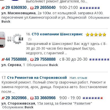
выполняют ремонт двигателей, по...
,
9:00-21:00
29 6360930
29 2655040
ул. Масюковщина
, 2а 100м. от кольцевой. заправка А100.
пересечение ул.Каменногорской и ул. Люцинской
Обслуживаем:
Buick
16.
СТО компании Шанссервис
(5)
Заворачивай в Шанссервис! Вас ждут здесь с 8-
30 до 20-30 часов без выходных! Быстро,
недорого, с гарантией ...
,
с 8-30 до 20-30
44 7558888
29 7558888
ул. Серова
, 1
Обслуживаем:
Buick
17.
Сто Ремонтов на Сторожовской
Нап. отзыв
Кузовной ремонт. Полный спектр сварочных работ. Ремонт и
замена порогов, арок, днища. Покраска авто. Восстановление
после ...
,
9:00 - 19: 00
29 3020966
33 3660966
ул. Сторожевская
, 15а заезд за банком "Развитие"
Обслуживаем:
Buick