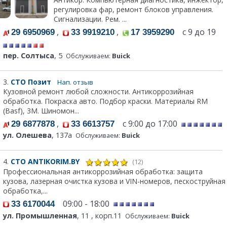
регулировка фар, ремонт блоков управления.
Сигнализации. Рем. ...
,
,
с 9 до 19
29 6950969
33 9919210
17 3959290
пер. Солтыса
, 5
Обслуживаем:
Buick
3.
СТО Позит
Нап. отзыв
Кузовной ремонт любой сложности. Антикоррозийная
обработка. Покраска авто. Подбор краски. Материалы RM
(Basf), 3М. Шиномон...
,
с 9:00 до 17:00
29 6877878
33 6613757
ул. Олешева
, 137а
Обслуживаем:
Buick
4.
СТО ANTIKORIM.BY
(12)
Профессиональная антикоррозийная обработка: защита
кузова, лазерная очистка кузова и VIN-номеров, пескоструйная
обработка,...
09:00 - 18:00
33 6170044
ул. Промышленная
, 11 , корп.11
Обслуживаем:
Buick