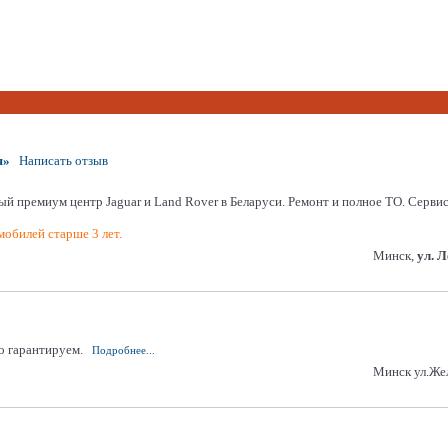
я»
Написать отзыв
ый премиум центр Jaguar и Land Rover в Беларуси. Ремонт и полное ТО. Серви
обилей старше 3 лет.
Минск,
ул. 
о гарантируем.
Подробнее...
Минск ул.Же