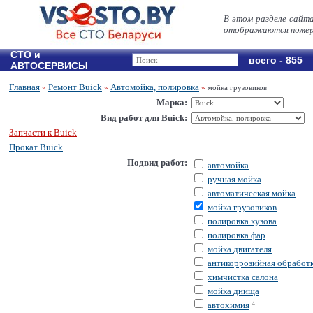
В этом разделе сайт
отображаются номер
СТО и
всего - 855
АВТОСЕРВИСЫ
Главная
Ремонт Buick
Автомойка, полировка
»
»
»
мойка грузовиков
Марка:
Вид работ для Buick:
Запчасти к Buick
Прокат Buick
Подвид работ:
автомойка
ручная мойка
автоматическая мойка
мойка грузовиков
полировка кузова
полировка фар
мойка двигателя
антикоррозийная обработ
химчистка салона
мойка днища
автохимия
4