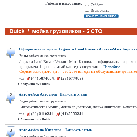
Работа в выходные:
Суббота
Воскресенье
Buick / мойка грузовиков - 5 СТО
Официальный сервис Jaguar и Land Rover «Атлант-М на Борова
1
Виды работ:
мойка грузовиков ...
Jaguar и Land Rover "Атлант-М на Боровая" – официальный сервисн
программа. Персональный мастер-консультант.
Подробнее...
Сервис выходного дня – это 25% выгода на обслуживание для автом
(44)
5874604
,
(29)
6770099
тел.
Обслуживаем:
Buick
Автомойка Автосила
Написать отзыв
2
Виды работ:
мойка грузовиков ...
Автоматическая мойка, мойка грузовиков, мойка двигателя. Качеств
(29)
6110254
,
(44)
5555254
тел.
Обслуживаем:
Buick
Автомойка на Киселева
Написать отзыв
3
Виды работ:
мойка грузовиков ...