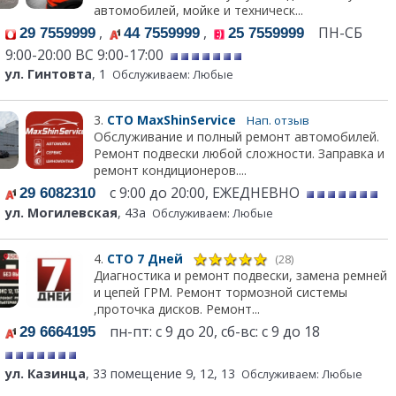
автомобилей, мойке и техническ...
,
,
ПН-СБ
29 7559999
44 7559999
25 7559999
9:00-20:00 ВС 9:00-17:00
ул. Гинтовта
, 1
Обслуживаем: Любые
3.
СТО MaxShinService
Нап. отзыв
Обслуживание и полный ремонт автомобилей.
Ремонт подвески любой сложности. Заправка и
ремонт кондиционеров....
с 9:00 до 20:00, ЕЖЕДНЕВНО
29 6082310
ул. Могилевская
, 43а
Обслуживаем: Любые
4.
СТО 7 Дней
(28)
Диагностика и ремонт подвески, замена ремней
и цепей ГРМ. Ремонт тормозной системы
,проточка дисков. Ремонт...
пн-пт: с 9 до 20, сб-вс: с 9 до 18
29 6664195
ул. Казинца
, 33 помещение 9, 12, 13
Обслуживаем: Любые