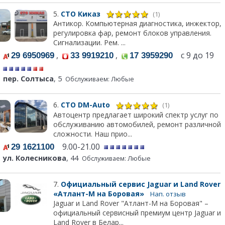
5.
СТО Киказ
(1)
Антикор. Компьютерная диагностика, инжектор,
регулировка фар, ремонт блоков управления.
Сигнализации. Рем. ...
,
,
с 9 до 19
29 6950969
33 9919210
17 3959290
пер. Солтыса
, 5
Обслуживаем: Любые
6.
СТО DM-Auto
(1)
Автоцентр предлагает широкий спектр услуг по
обслуживанию автомобилей, ремонт различной
сложности. Наш прио...
9.00-21.00
29 1621100
ул. Колесникова
, 44
Обслуживаем: Любые
7.
Официальный сервис Jaguar и Land Rover
«Атлант-М на Боровая»
Нап. отзыв
Jaguar и Land Rover "Атлант-М на Боровая" –
официальный сервисный премиум центр Jaguar и
Land Rover в Белар...