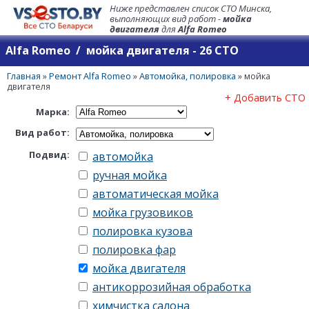
Ниже представлен список СТО Минска,
выполняющих вид работ -
мойка
двигателя
для
Alfa Romeo
Alfa Romeo / мойка двигателя - 26 СТО
Главная
»
Ремонт Alfa Romeo
»
Автомойка, полировка
»
мойка
двигателя
+ Добавить СТО
Марка:
Вид работ:
Подвид:
автомойка
ручная мойка
автоматическая мойка
мойка грузовиков
полировка кузова
полировка фар
мойка двигателя
антикоррозийная обработка
химчистка салона