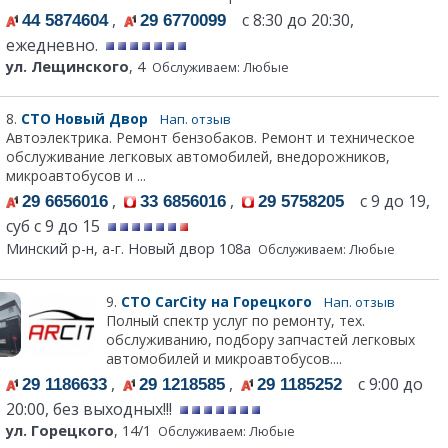
,
с 8:30 до 20:30,
44 5874604
29 6770099
ежедневно.
ул. Лещинского
, 4
Обслуживаем: Любые
8.
СТО Новый Двор
Нап. отзыв
Автоэлектрика. Ремонт бензобаков. Ремонт и техническое
обслуживание легковых автомобилей, внедорожников,
микроавтобусов и ...
,
,
с 9 до 19,
29 6656016
33 6856016
29 5758205
суб с 9 до 15
Минский р-н, а-г. Новый двор 108а
Обслуживаем: Любые
9.
СТО CarCity на Горецкого
Нап. отзыв
Полный спектр услуг по ремонту, тех.
обслуживанию, подбору запчастей легковых
автомобилей и микроавтобусов....
,
,
с 9:00 до
29 1186633
29 1218585
29 1185252
20:00, без выходных!!!
ул. Горецкого
, 14/1
Обслуживаем: Любые