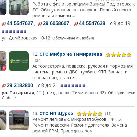
Работа с физ и юр лицами! Запись! Подготовка к
ТО! Обслуживание автопарков! Полный спектр
ремонта и замены ...
,
,
с 9 до 19
44 5547627
29 6058607
44 5547628
ул. Домбровская 10-12
Обслуживаем: Любые
12.
СТО Мибро на Тимирязева
(24)
Автоэлектрика, подвеска, рулевая и тормозная
система, ремонт ДВС, турбин, КПП. Запчасти.
генераторы, старте...
с 8 до 21
29 3182800
ул. Татарская
, 12 (съезд возле Тимирязева 42)
Обслуживаем:
Любые
13.
СТО ИП Щурко
(11)
Ремонт легковых, микроавтобусов Т4- Т5.
Ремонт подвески. Ремонт двигателя. Замена
ремней ГРМ. Приводных рем...