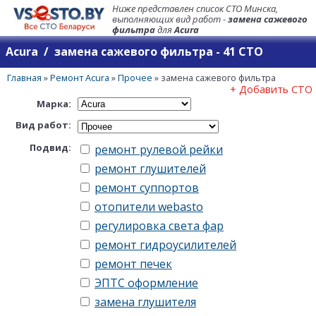
Ниже представлен список СТО Минска,
выполняющих вид работ -
замена сажевого
фильтра
для
Acura
Acura / замена сажевого фильтра - 41 СТО
Главная
»
Ремонт Acura
»
Прочее
»
замена сажевого фильтра
+ Добавить СТО
Марка:
Вид работ:
Подвид:
ремонт рулевой рейки
ремонт глушителей
ремонт суппортов
отопители webasto
регулировка света фар
ремонт гидроусилителей
ремонт печек
ЭПТС оформление
замена глушителя