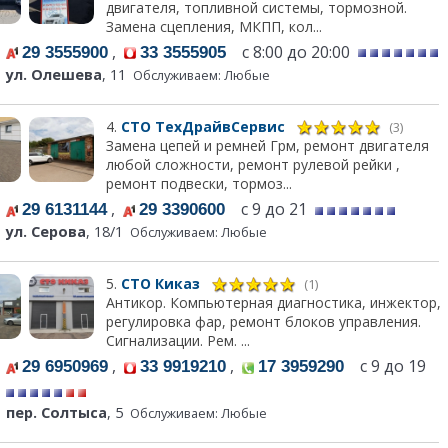
двигателя, топливной системы, тормозной.
Замена сцепления, МКПП, кол...
,
с 8:00 до 20:00
29 3555900
33 3555905
ул. Олешева
, 11
Обслуживаем: Любые
4.
СТО ТехДрайвСервис
(3)
Замена цепей и ремней Грм, ремонт двигателя
любой сложности, ремонт рулевой рейки ,
ремонт подвески, тормоз...
,
с 9 до 21
29 6131144
29 3390600
ул. Серова
, 18/1
Обслуживаем: Любые
5.
СТО Киказ
(1)
Антикор. Компьютерная диагностика, инжектор,
регулировка фар, ремонт блоков управления.
Сигнализации. Рем. ...
,
,
с 9 до 19
29 6950969
33 9919210
17 3959290
пер. Солтыса
, 5
Обслуживаем: Любые