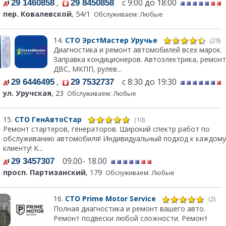
,
с 9:00 до 18:00
29 1460858
29 8450858
пер. Ковалевской
, 54/1
Обслуживаем: Любые
14.
СТО ЭрстМастер Уручье
(29)
Диагностика и ремонт автомобилей всех марок.
Заправка кондиционеров. Автоэлектрика, ремонт
ДВС, МКПП, рулев...
,
с 8:30 до 19:30
29 6446495
29 7532737
ул. Уручская
, 23
Обслуживаем: Любые
15.
СТО ГенАвтоСтар
(10)
Ремонт стартеров, генераторов. Широкий спектр работ по
обслуживанию автомобиля! Индивидуальный подход к каждому
клиенту! К...
09.00- 18.00
29 3457307
просп. Партизанский
, 179
Обслуживаем: Любые
16.
СТО Prime Motor Service
(2)
Полная диагностика и ремонт вашего авто.
Ремонт подвески любой сложности. Ремонт