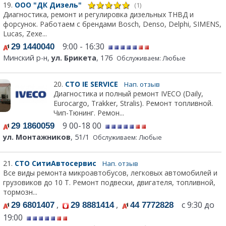
19.
ООО "ДК Дизель"
(1)
Диагностика, ремонт и регулировка дизельных ТНВД и
форсунок. Работаем с брендами Bosch, Denso, Delphi, SIMENS,
Lucas, Zexe...
9:00 - 16:30
29 1440040
Минский р-н,
ул. Брикета
, 17б
Обслуживаем: Любые
20.
СТО IE SERVICE
Нап. отзыв
Диагностика и полный ремонт IVECO (Daily,
Eurocargo, Trakker, Stralis). Ремонт топливной.
Чип-Тюнинг. Ремон...
9 00-18 00
29 1860059
ул. Монтажников
, 51/1
Обслуживаем: Любые
21.
СТО СитиАвтосервис
Нап. отзыв
Все виды ремонта микроавтобусов, легковых автомобилей и
грузовиков до 10 Т. Ремонт подвески, двигателя, топливной,
тормозн...
,
,
с 9:30 до
29 6801407
29 8881414
44 7772828
19:00