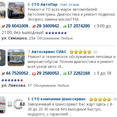
6.
СТО АвтоПар
Нап. отзыв
Ремонт и ТО всех марок автомобилей.
АвтоЭлектрика. Диагностика и ремонт подвески.
Экспресс замена масла/ГРМ...
,
,
с 9:00 до
29 6041009
29 3400942
17 2074280
21:00, без выходных!
ул. Семашко
, 25а
Обслуживаем: Любые
7.
Автосервис СИАС
(2)
Ремонт и техническое обслуживание легковых и
микроавтобусов. Полная диагностика и ремонт
всех узлов авто. И...
,
,
с 9 до 18
44 7520052
29 2580052
17 2282168
ул. Левкова
, 37
Обслуживаем: Любые
8.
СТО компании Шанссервис
(5)
Заворачивай в Шанссервис! Вас ждут здесь с 8-
30 до 20-30 часов без выходных! Быстро,
недорого, с гарантией ...