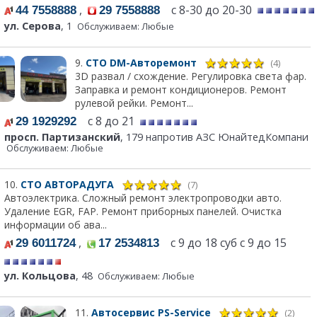
,
с 8-30 до 20-30
44 7558888
29 7558888
ул. Серова
, 1
Обслуживаем: Любые
9.
СТО DM-Авторемонт
(4)
3D развал / схождение. Регулировка света фар.
Заправка и ремонт кондиционеров. Ремонт
рулевой рейки. Ремонт...
с 8 до 21
29 1929292
просп. Партизанский
, 179 напротив АЗС ЮнайтедКомпани
Обслуживаем: Любые
10.
СТО АВТОРАДУГА
(7)
Автоэлектрика. Сложный ремонт электропроводки авто.
Удаление EGR, FAP. Ремонт приборных панелей. Очистка
информации об ава...
,
с 9 до 18 суб с 9 до 15
29 6011724
17 2534813
ул. Кольцова
, 48
Обслуживаем: Любые
11.
Автосервис PS-Service
(2)