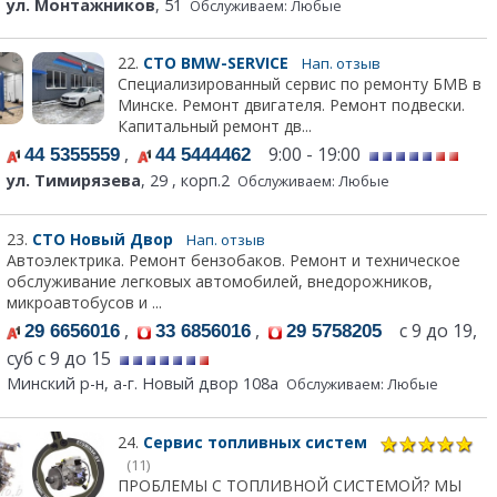
ул. Монтажников
, 51
Обслуживаем: Любые
22.
СТО BMW-SERVICE
Нап. отзыв
Специализированный сервис по ремонту БМВ в
Минске. Ремонт двигателя. Ремонт подвески.
Капитальный ремонт дв...
,
9:00 - 19:00
44 5355559
44 5444462
ул. Тимирязева
, 29 , корп.2
Обслуживаем: Любые
23.
СТО Новый Двор
Нап. отзыв
Автоэлектрика. Ремонт бензобаков. Ремонт и техническое
обслуживание легковых автомобилей, внедорожников,
микроавтобусов и ...
,
,
с 9 до 19,
29 6656016
33 6856016
29 5758205
суб с 9 до 15
Минский р-н, а-г. Новый двор 108а
Обслуживаем: Любые
24.
Сервис топливных систем
(11)
ПРОБЛЕМЫ С ТОПЛИВНОЙ СИСТЕМОЙ? МЫ