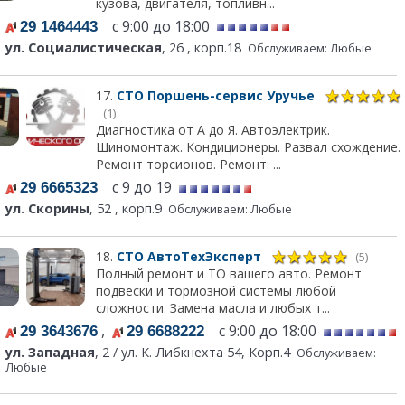
кузова, двигателя, топливн...
с 9:00 до 18:00
29 1464443
ул. Социалистическая
, 26 , корп.18
Обслуживаем: Любые
17.
СТО Поршень-сервис Уручье
(1)
Диагностика от А до Я. Автоэлектрик.
Шиномонтаж. Кондиционеры. Развал схождение.
Ремонт торсионов. Ремонт: ...
с 9 до 19
29 6665323
ул. Скорины
, 52 , корп.9
Обслуживаем: Любые
18.
СТО АвтоТехЭксперт
(5)
Полный ремонт и ТО вашего авто. Ремонт
подвески и тормозной системы любой
сложности. Замена масла и любых т...
,
с 9:00 до 18:00
29 3643676
29 6688222
ул. Западная
, 2 / ул. К. Либкнехта 54, Корп.4
Обслуживаем:
Любые