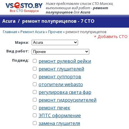
Ниже представлен список СТО Минска,
выполняющих вид работ -
ремонт
полуприцепов
для
Acura
Acura / ремонт полуприцепов - 7 СТО
Главная
»
Ремонт Acura
»
Прочее
»
ремонт полуприцепов
+ Добавить СТО
Марка:
Вид работ:
Подвид:
ремонт рулевой рейки
ремонт глушителей
ремонт суппортов
отопители webasto
регулировка света фар
ремонт гидроусилителей
ремонт печек
ЭПТС оформление
замена глушителя