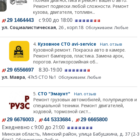
Полная диагностика и ремонт вашего авто.
Ремонт подвески любой сложности. Ремонт
кузова, двигателя, топливн...
с 9:00 до 18:00
29 1464443
ул. Социалистическая
, 26 , корп.18
Обслуживаем: Любые
4.
Кузовное СТО avi-service
Нап. отзыв
Кузовной ремонт. Покраска авто в камере.
Ремонт бамперов, пластика. Замена арок,
порогов. Антикорозийная об...
8.30-19.00
29 6556697
ул. Мавра
, 47к5 СТО №1
Обслуживаем: Любые
5.
СТО "Эмаунт"
Нап. отзыв
Ремонт грузовых автомобилей, полуприцепов и
специальной техники. Ремонт двигателей,
ходовой, тормозной сист...
,
,
29 6676003
44 5333684
29 6665800
Ежедневно с 9:00 до 21:00
Минская область, Минский район, улица Бабушкина, д. 37 (2-3
бокс)
Обслуживаем: Любые