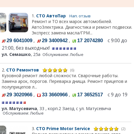
1.
СТО АвтоПар
Нап. отзыв
Ремонт и ТО всех марок автомобилей.
АвтоЭлектрика. Диагностика и ремонт подвески.
Экспресс замена масла/ГРМ...
,
,
с 9:00 до
29 6041009
29 3400942
17 2074280
21:00, без выходных!
ул. Семашко
, 25а
Обслуживаем: Любые
2.
СТО Ремонтов
(6)
Кузовной ремонт любой сложности. Сварочные работы.
Замена арок, порогов. Переварка днища. Ремонт прицепов и
полуприцепов л...
,
,
с 9 до 19
29 3020966
33 3660966
17 3652517
ул. Матусевича
, 33 , корп.2 Заезд с ул. Матусевича
Обслуживаем: Любые
3.
СТО Prime Motor Service
(2)