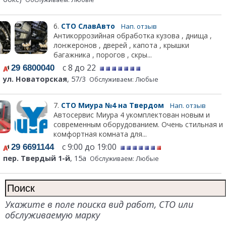
6.
СТО СлавАвто
Нап. отзыв
Антикоррозийная обработка кузова , днища ,
лонжеронов , дверей , капота , крышки
багажника , порогов , скры...
с 8 до 22
29 6800040
ул. Новаторская
, 57/3
Обслуживаем: Любые
7.
СТО Миура №4 на Твердом
Нап. отзыв
Автосервис Миура 4 укомплектован новым и
современным оборудованием. Очень стильная и
комфортная комната для...
с 9:00 до 19:00
29 6691144
пер. Твердый 1-й
, 15а
Обслуживаем: Любые
Укажите в поле поиска вид работ, СТО или
обслуживаемую марку