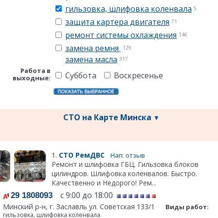
гильзовка, шлифовка коленвала
5
защита картера двигателя
71
ремонт системы охлаждения
146
замена ремня
129
замена масла
317
Работа в
Суббота
Воскресенье
выходные:
СТО на Карте Минска
▼
1.
СТО РемДВС
Нап. отзыв
Ремонт и шлифовка ГБЦ. Гильзовка блоков
цилиндров. Шлифовка коленвалов. Быстро.
Качественно и Недорого! Рем...
с 9:00 до 18:00
29 1808093
Минский р-н, г. Заславль ул. Советская 133/1
Виды работ:
гильзовка, шлифовка коленвала