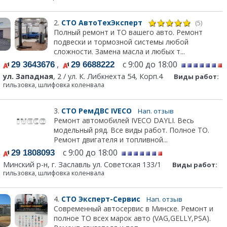
2.
СТО АвтоТехЭксперт
(5)
Полный ремонт и ТО вашего авто. Ремонт
подвески и тормозной системы любой
сложности. Замена масла и любых т...
,
с 9:00 до 18:00
29 3643676
29 6688222
ул. Западная
, 2 / ул. К. Либкнехта 54, Корп.4
Виды работ:
гильзовка, шлифовка коленвала
3.
СТО РемДВС IVECO
Нап. отзыв
Ремонт автомобилей IVECO DAYLI. Весь
модельный ряд. Все виды работ. Полное ТО.
Ремонт двигателя и топливной...
с 9:00 до 18:00
29 1808093
Минский р-н, г. Заславль ул. Советская 133/1
Виды работ:
гильзовка, шлифовка коленвала
4.
СТО Эксперт-Сервис
Нап. отзыв
Современный автосервис в Минске. Ремонт и
полное ТО всех марок авто (VAG,GELLY,PSA).