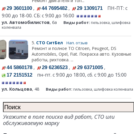
Ремонт двигателя и топ...
,
,
ПН-ПТ: с
29 3601100
44 7695482
29 1309171
9:00 до 18-00. СБ: с 9:00 до 16:00
ул. Автомобилистов
, 6а
Виды работ:
гильзовка, шлифовка
коленвала
5.
СТО СитБел
Нап. отзыв
Ремонт и полное ТО Citroen, Peugeot, DS
Automobiles, Opel, Fiat. Покраска авто. Кузовные
работы, рихтовка. ...
,
,
,
44 5860178
29 6236523
29 6371005
пн-пт. с 9:00 до 18:00, сб. с 9:00 до 15:00
17 2151512
ул. Кольцова
, 48
Виды работ:
гильзовка, шлифовка коленвала
Укажите в поле поиска вид работ, СТО или
обслуживаемую марку