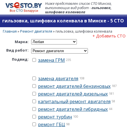
Ниже представлен список СТО Минска,
выполняющих вид работ -
гильзовка,
шлифовка коленвала
гильзовка, шлифовка коленвала в Минске - 5 СТО
Главная
»
Ремонт двигателя
»
гильзовка, шлифовка коленвала
+ Добавить СТО
Марка:
Вид работ:
Подвид:
замена ГРМ
235
замена двигателя
108
ремонт двигателей бензиновых
187
ремонт двигателей дизельных
181
капитальный ремонт двигателя
58
ремонт двигателей гибридных
44
ремонт турбин
100
ремонт ГБЦ
98