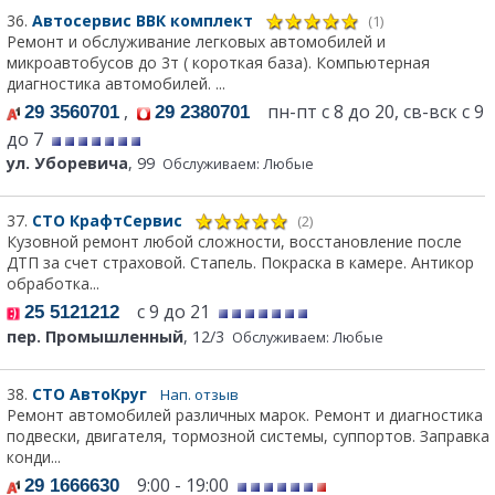
36.
Автосервис ВВК комплект
(1)
Ремонт и обслуживание легковых автомобилей и
микроавтобусов до 3т ( короткая база). Компьютерная
диагностика автомобилей. ...
,
пн-пт с 8 до 20, св-вск с 9
29 3560701
29 2380701
до 7
ул. Уборевича
, 99
Обслуживаем: Любые
37.
СТО КрафтСервис
(2)
Кузовной ремонт любой сложности, восстановление после
ДТП за счет страховой. Стапель. Покраска в камере. Антикор
обработка...
с 9 до 21
25 5121212
пер. Промышленный
, 12/3
Обслуживаем: Любые
38.
СТО АвтоКруг
Нап. отзыв
Ремонт автомобилей различных марок. Ремонт и диагностика
подвески, двигателя, тормозной системы, суппортов. Заправка
конди...
9:00 - 19:00
29 1666630