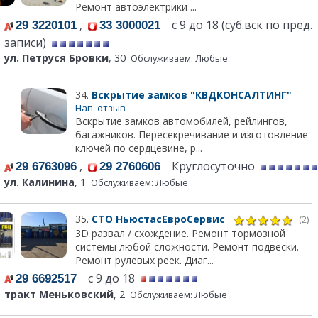
Ремонт автоэлектрики ...
,
с 9 до 18 (суб.вск по пред.
29 3220101
33 3000021
записи)
ул. Петруся Бровки
, 30
Обслуживаем: Любые
34.
Вскрытие замков "КВДКОНСАЛТИНГ"
Нап. отзыв
Вскрытие замков автомобилей, рейлингов,
багажников. Пересекречивание и изготовление
ключей по сердцевине, р...
,
Круглосуточно
29 6763096
29 2760606
ул. Калинина
, 1
Обслуживаем: Любые
35.
СТО НьюстасЕвроСервис
(2)
3D развал / схождение. Ремонт тормозной
системы любой сложности. Ремонт подвески.
Ремонт рулевых реек. Диаг...
с 9 до 18
29 6692517
тракт Меньковский
, 2
Обслуживаем: Любые