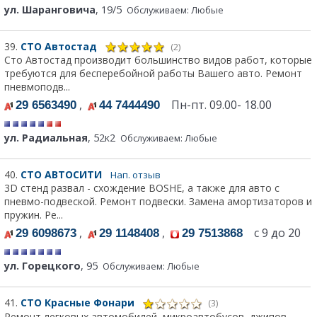
ул. Шаранговича
, 19/5
Обслуживаем: Любые
39.
СТО Автостад
(2)
Сто Автостад производит большинство видов работ, которые
требуются для бесперебойной работы Вашего авто. Ремонт
пневмоподв...
,
Пн-пт. 09.00- 18.00
29 6563490
44 7444490
ул. Радиальная
, 52к2
Обслуживаем: Любые
40.
СТО АВТОСИТИ
Нап. отзыв
3D стенд развал - схождение BOSHE, а также для авто с
пневмо-подвеской. Ремонт подвески. Замена амортизаторов и
пружин. Ре...
,
,
с 9 до 20
29 6098673
29 1148408
29 7513868
ул. Горецкого
, 95
Обслуживаем: Любые
41.
СТО Красные Фонари
(3)
Ремонт легковых автомобилей, микроавтобусов, джипов.