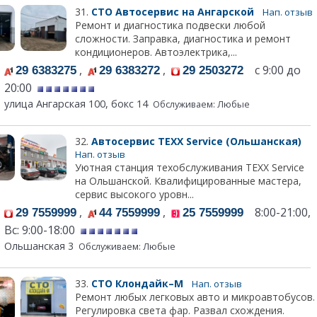
31.
СТО Автосервис на Ангарской
Нап. отзыв
Ремонт и диагностика подвески любой
сложности. Заправка, диагностика и ремонт
кондиционеров. Автоэлектрика,...
,
,
с 9:00 до
29 6383275
29 6383272
29 2503272
20:00
улица Ангарская 100, бокс 14
Обслуживаем: Любые
32.
Автосервис TEXX Service (Ольшанская)
Нап. отзыв
Уютная станция техобслуживания TEXX Service
на Ольшанской. Квалифицированные мастера,
сервис высокого уровн...
,
,
8:00-21:00,
29 7559999
44 7559999
25 7559999
Вс: 9:00-18:00
Ольшанская 3
Обслуживаем: Любые
33.
СТО Клондайк–М
Нап. отзыв
Ремонт любых легковых авто и микроавтобусов.
Регулировка света фар. Развал схождения.