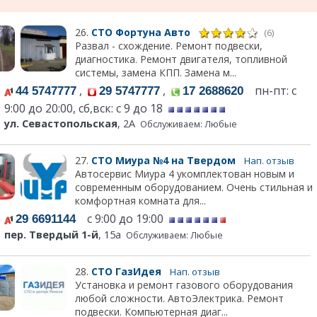
26.
СТО Фортуна Авто
(6)
Развал - схождение. Ремонт подвески,
диагностика. Ремонт двигателя, топливной
системы, замена КПП. Замена м...
,
,
пн-пт: с
44 5747777
29 5747777
17 2688620
9:00 до 20:00, сб,вск: с 9 до 18
ул. Севастопольская
, 2А
Обслуживаем: Любые
27.
СТО Миура №4 на Твердом
Нап. отзыв
Автосервис Миура 4 укомплектован новым и
современным оборудованием. Очень стильная и
комфортная комната для...
с 9:00 до 19:00
29 6691144
пер. Твердый 1-й
, 15а
Обслуживаем: Любые
28.
СТО ГазИдея
Нап. отзыв
Установка и ремонт газового оборудования
любой сложности. АвтоЭлектрика. Ремонт
подвески. Компьютерная диаг...