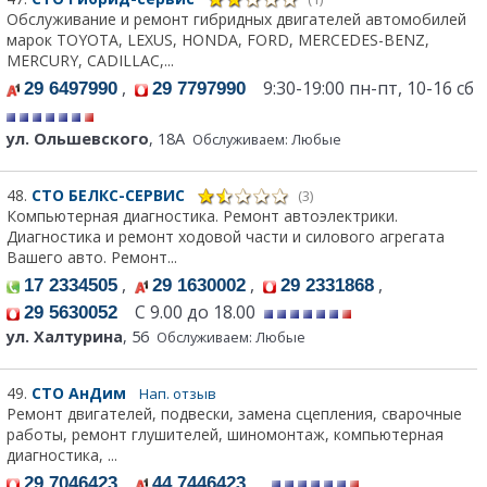
Обслуживание и ремонт гибридных двигателей автомобилей
марок TOYOTA, LEXUS, HONDA, FORD, MERCEDES-BENZ,
MERCURY, CADILLAC,...
,
9:30-19:00 пн-пт, 10-16 cб
29 6497990
29 7797990
ул. Ольшевского
, 18А
Обслуживаем: Любые
48.
СТО БЕЛКС-СЕРВИС
(3)
Компьютерная диагностика. Ремонт автоэлектрики.
Диагностика и ремонт ходовой части и силового агрегата
Вашего авто. Ремонт...
,
,
,
17 2334505
29 1630002
29 2331868
С 9.00 до 18.00
29 5630052
ул. Халтурина
, 56
Обслуживаем: Любые
49.
СТО АнДим
Нап. отзыв
Ремонт двигателей, подвески, замена сцепления, сварочные
работы, ремонт глушителей, шиномонтаж, компьютерная
диагностика, ...
,
29 7046423
44 7446423