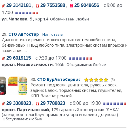
,
,
с 9:00 до
29 3142181
29 7553588
25 9049656
17:00
ул. Чапаева
, 5 , корп.4
Обслуживаем: Любые
29.
СТО Автостар
Нап. отзыв
Диагностика и ремонт инжекторных систем любого типа,
бензиновых ТНВД любого типа, электронных систем впрыска и
зажигания. ...
с 7:30 до 17:00
29 6019115
просп. Независимости
, 165б
Обслуживаем: Любые
30.
СТО БурАвтоСервис
(3)
Ремонт: подвески, двигателя, рулевых реек,
задних балок, тормозных систем, глушителей,
КПП. Замена: ремней,...
,
с 9:00 до 19:30
29 3389823
29 7789823
просп. Партизанский
, 179 гаражный кооператив "ЯНКА"
(заезд под шлагбаум прямо до упора и налево до упора)
Обслуживаем: Любые