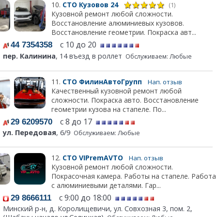
10.
СТО Кузовов 24
(1)
Кузовной ремонт любой сложности.
Восстановление алюминиевых кузовов.
Восстановление геометрии. Покраска авт...
с 10 до 20
44 7354358
пер. Калинина
, 14 въезд в роллет
Обслуживаем: Любые
11.
СТО ФилинАвтоГрупп
Нап. отзыв
Качественный кузовной ремонт любой
сложности. Покраска авто. Восстановление
геометрии кузова на стапеле. По...
с 8 до 17
29 6209570
ул. Передовая
, 6/9
Обслуживаем: Любые
12.
СТО VIPremAVTO
Нап. отзыв
Кузовной ремонт любой сложности.
Покрасочная камера. Работы на стапеле. Работа
с алюминиевыми деталями. Гар...
c 9:00 до 18:00
29 8666111
Минский р-н, д. Королищевичи, ул. Совхозная 3, пом. 2,