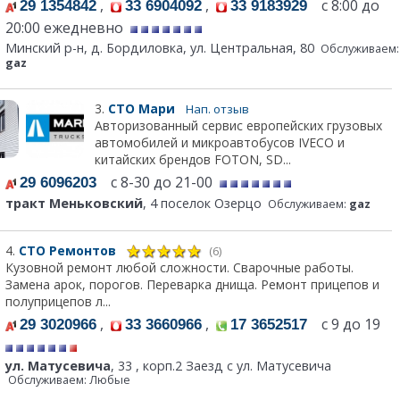
,
,
с 8:00 до
29 1354842
33 6904092
33 9183929
20:00 ежедневно
Минский р-н, д. Бордиловка, ул. Центральная, 80
Обслуживаем:
gaz
3.
СТО Мари
Нап. отзыв
Авторизованный сервис европейских грузовых
автомобилей и микроавтобусов IVECO и
китайских брендов FOTON, SD...
с 8-30 до 21-00
29 6096203
тракт Меньковский
, 4 поселок Озерцо
Обслуживаем:
gaz
4.
СТО Ремонтов
(6)
Кузовной ремонт любой сложности. Сварочные работы.
Замена арок, порогов. Переварка днища. Ремонт прицепов и
полуприцепов л...
,
,
с 9 до 19
29 3020966
33 3660966
17 3652517
ул. Матусевича
, 33 , корп.2 Заезд с ул. Матусевича
Обслуживаем: Любые