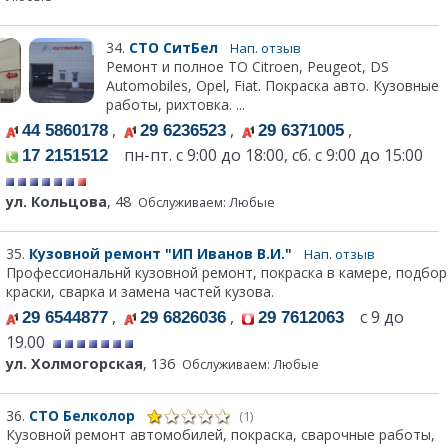
34.
СТО СитБел
Нап. отзыв
Ремонт и полное ТО Citroen, Peugeot, DS
Automobiles, Opel, Fiat. Покраска авто. Кузовные
работы, рихтовка. ...
,
,
,
44 5860178
29 6236523
29 6371005
пн-пт. с 9:00 до 18:00, сб. с 9:00 до 15:00
17 2151512
ул. Кольцова
, 48
Обслуживаем: Любые
35.
Кузовной ремонт "ИП Иванов В.И."
Нап. отзыв
Профессиональнй кузовной ремонт, покраска в камере, подбор
краски, сварка и замена частей кузова.
,
,
с 9 до
29 6544877
29 6826036
29 7612063
19.00
ул. Холмогорская
, 136
Обслуживаем: Любые
36.
СТО Белколор
(1)
Кузовной ремонт автомобилей, покраска, сварочные работы,