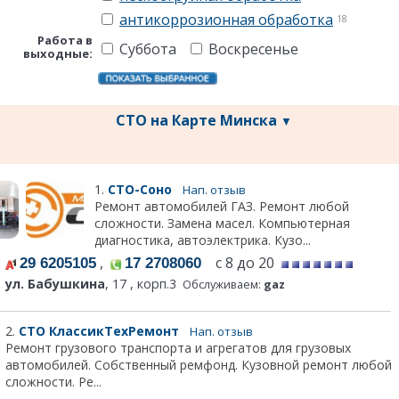
антикоррозионная обработка
18
Работа в
Суббота
Воскресенье
выходные:
СТО на Карте Минска
▼
1.
СТО-Соно
Нап. отзыв
Ремонт автомобилей ГАЗ. Ремонт любой
сложности. Замена масел. Компьютерная
диагностика, автоэлектрика. Кузо...
,
с 8 до 20
29 6205105
17 2708060
ул. Бабушкина
, 17 , корп.3
Обслуживаем:
gaz
2.
СТО КлассикТехРемонт
Нап. отзыв
Ремонт грузового транспорта и агрегатов для грузовых
автомобилей. Собственный ремфонд. Кузовной ремонт любой
сложности. Ре...