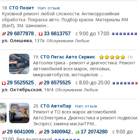
18.
СТО Позит
Нап. отзыв
Кузовной ремонт любой сложности. Антикоррозийная
обработка. Покраска авто. Подбор краски. Материалы RM
(Basf), 3М. Шиномон...
,
с 9:00 до 17:00
29 6877878
33 6613757
ул. Олешева
, 137а
Обслуживаем: Любые
19.
СТО Пегас Авто Сервис
(1)
Автоэлектрика - ремонт и диагностика. Ремонт
автомобилей всех марок, легковых,
микроавтобусов, мотоциклов. ...
,
с 8.00-до 20.00
29 5525525
29 6575525
ул. Октябрьская
, 16/4
Обслуживаем: Любые
20.
СТО АвтоПар
Нап. отзыв
Ремонт и ТО всех марок автомобилей.
АвтоЭлектрика. Диагностика и ремонт подвески.
Экспресс замена масла/ГРМ...
,
,
с 9:00 до
29 6041009
29 3400942
17 2074280
21:00, без выходных!