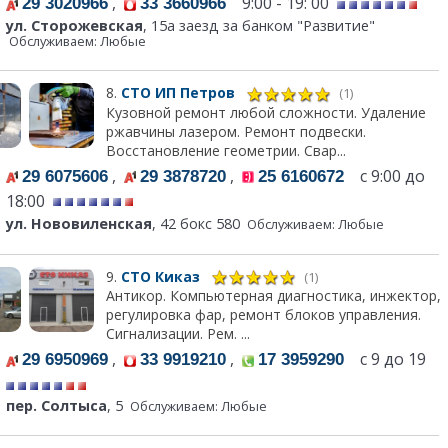
,
9:00 - 19: 00
29 3020966
33 3660966
ул. Сторожевская
, 15а заезд за банком "Развитие"
Обслуживаем: Любые
8.
СТО ИП Петров
(1)
Кузовной ремонт любой сложности. Удаление
ржавчины лазером. Ремонт подвески.
Восстановление геометрии. Свар...
,
,
с 9:00 до
29 6075606
29 3878720
25 6160672
18:00
ул. Нововиленская
, 42 бокс 580
Обслуживаем: Любые
9.
СТО Киказ
(1)
Антикор. Компьютерная диагностика, инжектор,
регулировка фар, ремонт блоков управления.
Сигнализации. Рем. ...
,
,
с 9 до 19
29 6950969
33 9919210
17 3959290
пер. Солтыса
, 5
Обслуживаем: Любые