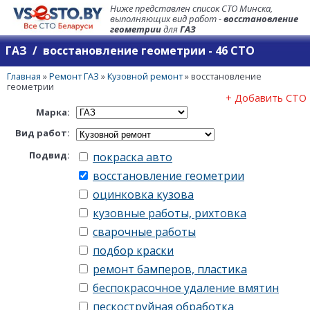
Ниже представлен список СТО Минска,
выполняющих вид работ -
восстановление
геометрии
для
ГАЗ
ГАЗ / восстановление геометрии - 46 СТО
Главная
»
Ремонт ГАЗ
»
Кузовной ремонт
»
восстановление
геометрии
+ Добавить СТО
Марка:
Вид работ:
Подвид:
покраска авто
восстановление геометрии
оцинковка кузова
кузовные работы, рихтовка
сварочные работы
подбор краски
ремонт бамперов, пластика
беспокрасочное удаление вмятин
пескоструйная обработка