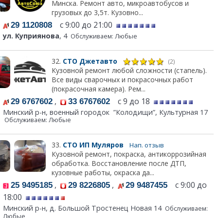
Минска. Ремонт авто, микроавтобусов и
грузовых до 3,5т. Кузовно...
с 9:00 до 21:00
29 1120808
ул. Куприянова
, 4
Обслуживаем: Любые
32.
СТО Джетавто
(2)
Кузовной ремонт любой сложности (стапель).
Все виды сварочных и покрасочных работ
(покрасочная камера). Рем...
,
с 9 до 18
29 6767602
33 6767602
Минский р-н, военный городок ”Колодищи”, Культурная 17
Обслуживаем: Любые
33.
СТО ИП Муляров
Нап. отзыв
Кузовной ремонт, покраска, антикоррозийная
обработка. Восстановление после ДТП,
кузовные работы, окраска да...
,
,
с 9:00 до
25 9495185
29 8226805
29 9487455
18:00
Минский р-н, д. Большой Тростенец Новая 14
Обслуживаем:
Любые