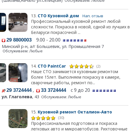
(Шабаны,начало ул.Селицкая)
Обслуживаем: Любые
13.
СТО Кузовной дом
Нап. отзыв
Профессиональный кузовной ремонт любой
сложности. Покраска в новой, одной из лучших в
Беларуси покрасочной ...
9.00 - 20.00
29 8800003
Минский р-н, а/г Большевик, ул. Промышленная 7
Обслуживаем: Любые
14.
СТО PaintCar
(2)
Наше СТО занимается кузовным ремонтом
более 15лет. Выполняем покраску в камере,
сварочные работы, ремонт по...
,
с 9 до 20
29 3724444
33 3724444
ул. Глаголева
, 43
Обслуживаем: Любые
15.
Кузовной ремонт Окталион-Авто
(30)
Профессиональная подготовка и покраска
легковых авто и микроавтобусов. Рихтовочные