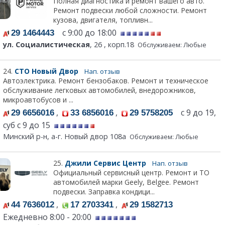
Полная диагностика и ремонт вашего авто.
Ремонт подвески любой сложности. Ремонт
кузова, двигателя, топливн...
с 9:00 до 18:00
29 1464443
ул. Социалистическая
, 26 , корп.18
Обслуживаем: Любые
24.
СТО Новый Двор
Нап. отзыв
Автоэлектрика. Ремонт бензобаков. Ремонт и техническое
обслуживание легковых автомобилей, внедорожников,
микроавтобусов и ...
,
,
с 9 до 19,
29 6656016
33 6856016
29 5758205
суб с 9 до 15
Минский р-н, а-г. Новый двор 108а
Обслуживаем: Любые
25.
Джили Сервис Центр
Нап. отзыв
Официальный сервисный центр. Ремонт и ТО
автомобилей марки Geely, Belgee. Ремонт
подвески. Заправка кондици...
,
,
44 7636012
17 2703341
29 1582713
Ежедневно 8:00 - 20:00