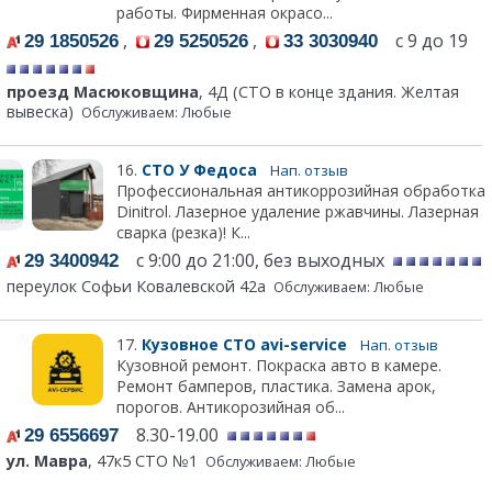
работы. Фирменная окрасо...
,
,
с 9 до 19
29 1850526
29 5250526
33 3030940
проезд Масюковщина
, 4Д (СТО в конце здания. Желтая
вывеска)
Обслуживаем: Любые
16.
СТО У Федоса
Нап. отзыв
Профессиональная антикоррозийная обработка
Dinitrol. Лазерное удаление ржавчины. Лазерная
сварка (резка)! К...
с 9:00 до 21:00, без выходных
29 3400942
переулок Софьи Ковалевской 42а
Обслуживаем: Любые
17.
Кузовное СТО avi-service
Нап. отзыв
Кузовной ремонт. Покраска авто в камере.
Ремонт бамперов, пластика. Замена арок,
порогов. Антикорозийная об...
8.30-19.00
29 6556697
ул. Мавра
, 47к5 СТО №1
Обслуживаем: Любые