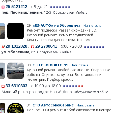
обработка...
с 9 до 21
25 5121212
пер. Промышленный
, 12/3
Обслуживаем: Любые
29.
«RS-AUTO» на Уборевича
Нап. отзыв
Ремонт подвески. Развал-схождение 3D.
Кузовной ремонт. Ремонт глушителей.
Компьютерная диагностика. Шиномон...
,
9:00 - 20:00
29 1012828
29 2700641
ул. Уборевича
, 85
Обслуживаем: Любые
30.
СТО РБФ ФЭКТОРИ
Нап. отзыв
Кузовной ремонт любой сложности. Сварочные
работы. Оцинковка кузова. Восстановление
геометрии. Подбор краск...
с 10:00 до 18:00
33 6310303
Минский р-н, агрогородок Новый Двор
Обслуживаем: Любые
31.
СТО АвтоСоюзСервис
Нап. отзыв
Полное ТО и ремонт любой сложности в центре