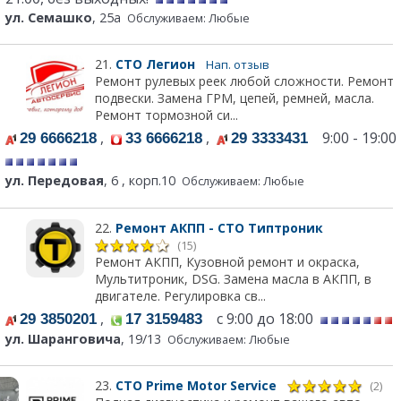
ул. Семашко
, 25а
Обслуживаем: Любые
21.
СТО Легион
Нап. отзыв
Ремонт рулевых реек любой сложности. Ремонт
подвески. Замена ГРМ, цепей, ремней, масла.
Ремонт тормозной си...
,
,
9:00 - 19:00
29 6666218
33 6666218
29 3333431
ул. Передовая
, 6 , корп.10
Обслуживаем: Любые
22.
Ремонт АКПП - СТО Типтроник
(15)
Ремонт АКПП, Кузовной ремонт и окраска,
Мультитроник, DSG. Замена масла в АКПП, в
двигателе. Регулировка св...
,
с 9:00 до 18:00
29 3850201
17 3159483
ул. Шаранговича
, 19/13
Обслуживаем: Любые
23.
СТО Prime Motor Service
(2)