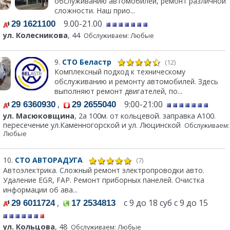
обслуживанию автомобилей, ремонт различной
сложности. Наш прио...
9.00-21.00
29 1621100
ул. Колесникова
, 44
Обслуживаем: Любые
9.
СТО Беластр
(12)
Комплексный подход к техническому
обслуживанию и ремонту автомобилей. Здесь
выполняют ремонт двигателей, по...
,
9:00-21:00
29 6360930
29 2655040
ул. Масюковщина
, 2а 100м. от кольцевой. заправка А100.
пересечение ул.Каменногорской и ул. Люцинской
Обслуживаем:
Любые
10.
СТО АВТОРАДУГА
(7)
Автоэлектрика. Сложный ремонт электропроводки авто.
Удаление EGR, FAP. Ремонт приборных панелей. Очистка
информации об ава...
,
с 9 до 18 суб с 9 до 15
29 6011724
17 2534813
ул. Кольцова
, 48
Обслуживаем: Любые