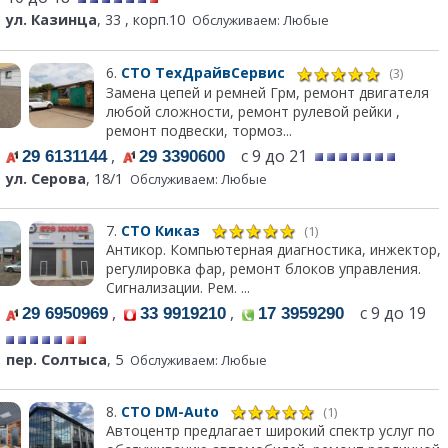
ул. Казинца
, 33 , корп.10
Обслуживаем: Любые
6.
СТО ТехДрайвСервис
(3)
Замена цепей и ремней Грм, ремонт двигателя
любой сложности, ремонт рулевой рейки ,
ремонт подвески, тормоз...
,
с 9 до 21
29 6131144
29 3390600
ул. Серова
, 18/1
Обслуживаем: Любые
7.
СТО Киказ
(1)
Антикор. Компьютерная диагностика, инжектор,
регулировка фар, ремонт блоков управления.
Сигнализации. Рем. ...
,
,
с 9 до 19
29 6950969
33 9919210
17 3959290
пер. Солтыса
, 5
Обслуживаем: Любые
8.
СТО DM-Auto
(1)
Автоцентр предлагает широкий спектр услуг по