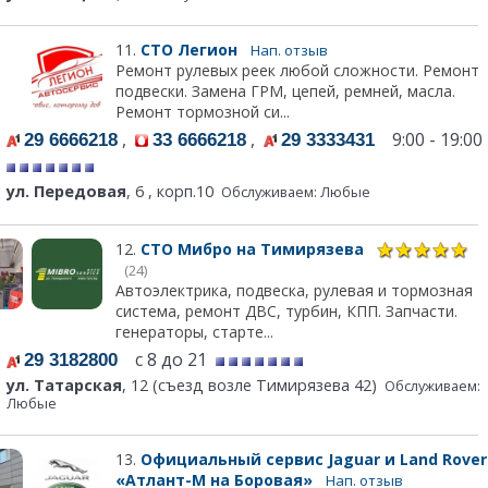
11.
СТО Легион
Нап. отзыв
Ремонт рулевых реек любой сложности. Ремонт
подвески. Замена ГРМ, цепей, ремней, масла.
Ремонт тормозной си...
,
,
9:00 - 19:00
29 6666218
33 6666218
29 3333431
ул. Передовая
, 6 , корп.10
Обслуживаем: Любые
12.
СТО Мибро на Тимирязева
(24)
Автоэлектрика, подвеска, рулевая и тормозная
система, ремонт ДВС, турбин, КПП. Запчасти.
генераторы, старте...
с 8 до 21
29 3182800
ул. Татарская
, 12 (съезд возле Тимирязева 42)
Обслуживаем:
Любые
13.
Официальный сервис Jaguar и Land Rover
«Атлант-М на Боровая»
Нап. отзыв