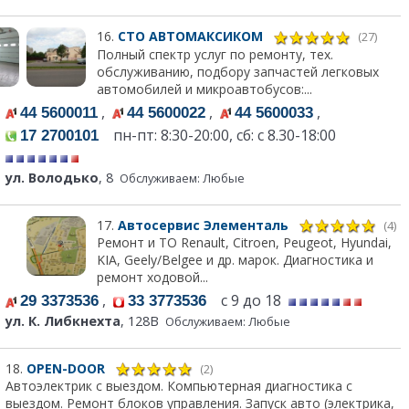
16.
СТО АВТОМАКСИКОМ
(27)
Полный спектр услуг по ремонту, тех.
обслуживанию, подбору запчастей легковых
автомобилей и микроавтобусов:...
,
,
,
44 5600011
44 5600022
44 5600033
пн-пт: 8:30-20:00, сб: с 8.30-18:00
17 2700101
ул. Володько
, 8
Обслуживаем: Любые
17.
Автосервис Элементаль
(4)
Ремонт и ТО Renault, Citroen, Peugeot, Hyundai,
KIA, Geely/Belgee и др. марок. Диагностика и
ремонт ходовой...
,
с 9 до 18
29 3373536
33 3773536
ул. К. Либкнехта
, 128В
Обслуживаем: Любые
18.
OPEN-DOOR
(2)
Автоэлектрик с выездом. Компьютерная диагностика с
выездом. Ремонт блоков управления. Запуск авто (электрика,