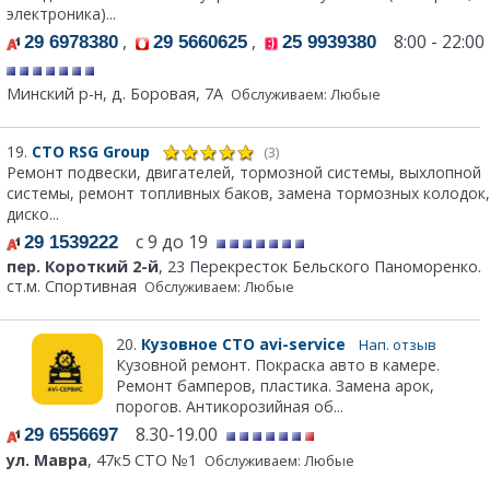
электроника)...
,
,
8:00 - 22:00
29 6978380
29 5660625
25 9939380
Минский р-н, д. Боровая, 7А
Обслуживаем: Любые
19.
СТО RSG Group
(3)
Ремонт подвески, двигателей, тормозной системы, выхлопной
системы, ремонт топливных баков, замена тормозных колодок,
диско...
с 9 до 19
29 1539222
пер. Короткий 2-й
, 23 Перекресток Бельского Паноморенко.
ст.м. Спортивная
Обслуживаем: Любые
20.
Кузовное СТО avi-service
Нап. отзыв
Кузовной ремонт. Покраска авто в камере.
Ремонт бамперов, пластика. Замена арок,
порогов. Антикорозийная об...
8.30-19.00
29 6556697
ул. Мавра
, 47к5 СТО №1
Обслуживаем: Любые