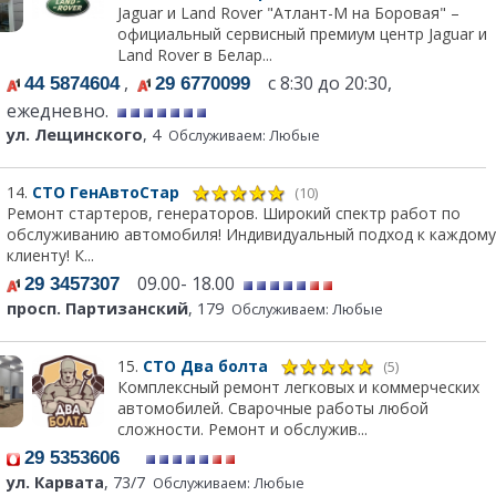
Jaguar и Land Rover "Атлант-М на Боровая" –
официальный сервисный премиум центр Jaguar и
Land Rover в Белар...
,
с 8:30 до 20:30,
44 5874604
29 6770099
ежедневно.
ул. Лещинского
, 4
Обслуживаем: Любые
14.
СТО ГенАвтоСтар
(10)
Ремонт стартеров, генераторов. Широкий спектр работ по
обслуживанию автомобиля! Индивидуальный подход к каждому
клиенту! К...
09.00- 18.00
29 3457307
просп. Партизанский
, 179
Обслуживаем: Любые
15.
СТО Два болта
(5)
Комплексный ремонт легковых и коммерческих
автомобилей. Сварочные работы любой
сложности. Ремонт и обслужив...
29 5353606
ул. Карвата
, 73/7
Обслуживаем: Любые