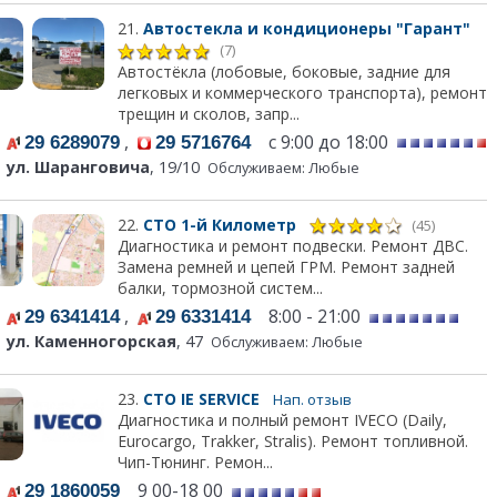
21.
Автостекла и кондиционеры "Гарант"
(7)
Автостёкла (лобовые, боковые, задние для
легковых и коммерческого транспорта), ремонт
трещин и сколов, запр...
,
с 9:00 до 18:00
29 6289079
29 5716764
ул. Шаранговича
, 19/10
Обслуживаем: Любые
22.
СТО 1-й Километр
(45)
Диагностика и ремонт подвески. Ремонт ДВС.
Замена ремней и цепей ГРМ. Ремонт задней
балки, тормозной систем...
,
8:00 - 21:00
29 6341414
29 6331414
ул. Каменногорская
, 47
Обслуживаем: Любые
23.
СТО IE SERVICE
Нап. отзыв
Диагностика и полный ремонт IVECO (Daily,
Eurocargo, Trakker, Stralis). Ремонт топливной.
Чип-Тюнинг. Ремон...
9 00-18 00
29 1860059