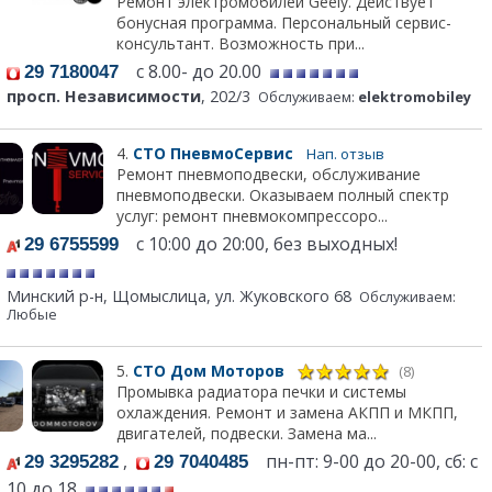
Ремонт электромобилей Geely. Действует
бонусная программа. Персональный сервис-
консультант. Возможность при...
с 8.00- до 20.00
29 7180047
просп. Независимости
, 202/3
Обслуживаем:
elektromobiley
4.
СТО ПневмоСервис
Нап. отзыв
Ремонт пневмоподвески, обслуживание
пневмоподвески. Оказываем полный спектр
услуг: ремонт пневмокомпрессоро...
с 10:00 до 20:00, без выходных!
29 6755599
Минский р-н, Щомыслица, ул. Жуковского 68
Обслуживаем:
Любые
5.
СТО Дом Моторов
(8)
Промывка радиатора печки и системы
охлаждения. Ремонт и замена АКПП и МКПП,
двигателей, подвески. Замена ма...
,
пн-пт: 9-00 до 20-00, сб: с
29 3295282
29 7040485
10 до 18