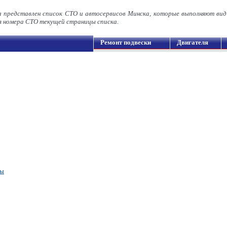
а представлен список СТО и автосервисов Минска, которые выполняют ви
номера СТО текущей страницы списка.
Ремонт подвески
Двигателя
мы