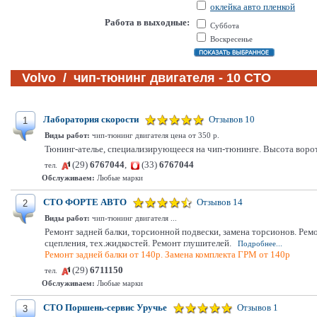
оклейка авто пленкой
Работа в выходные:
Суббота
Воскресенье
Volvo / чип-тюнинг двигателя - 10 СТО
Лаборатория скорости
Отзывов 10
1
Виды работ:
чип-тюнинг двигателя цена от 350 р.
Тюнинг-ателье, специализирующееся на чип-тюнинге. Высота ворот 
(29)
6767044
,
(33)
6767044
тел.
Обслуживаем:
Любые марки
СТО ФОРТЕ АВТО
Отзывов 14
2
Виды работ:
чип-тюнинг двигателя ...
Ремонт задней балки, торсионной подвески, замена торсионов. Рем
сцепления, тех.жидкостей. Ремонт глушителей.
Подробнее...
Ремонт задней балки от 140р. Замена комплекта ГРМ от 140р
(29)
6711150
тел.
Обслуживаем:
Любые марки
СТО Поршень-сервис Уручье
Отзывов 1
3