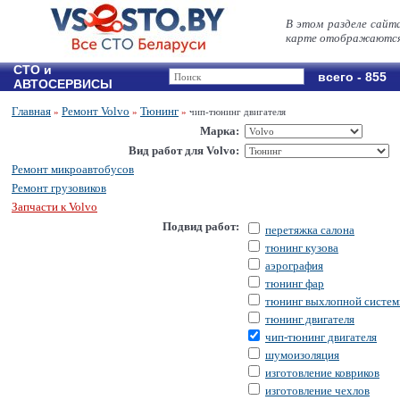
В этом разделе сайт
карте отображаются 
СТО и
всего - 855
АВТОСЕРВИСЫ
Главная
Ремонт Volvo
Тюнинг
»
»
»
чип-тюнинг двигателя
Марка:
Вид работ для Volvo:
Ремонт микроавтобусов
Ремонт грузовиков
Запчасти к Volvo
Подвид работ:
перетяжка салона
тюнинг кузова
аэрография
тюнинг фар
тюнинг выхлопной систе
тюнинг двигателя
чип-тюнинг двигателя
шумоизоляция
изготовление ковриков
изготовление чехлов