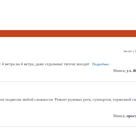
пн-пт с 
4 метра на 4 метра, даже седальные тягочи заходят
Подробнее...
Минск,
ул. 
онт подвески любой сложности. Ремонт рулевых реек, суппортов, тормозной си
Минск,
прое