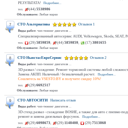
РЕЗУЛЬТАТА!
Подробнее...
(44)
5538986
тел.
Обслуживаем:
Любые марки
СТО Альтернатива
Отзывов 1
7
Виды работ:
чип-тюнинг двигателя ...
Специализированный автосервис AUDI, Volkswagen, Skoda, SEAT, 
(29)
5859859
,
(44)
5859859
,
(17)
3801655
тел.
Обслуживаем:
Любые марки
СТО НьюстасЕвроСервис
Отзывов 2
8
Виды работ:
чип-тюнинг двигателя ...
3D развал / схождение. Ремонт тормозной системы любой сложности
Замена АКПП. Наличный / безналичный расчет.
Подробнее...
Сошлитесь на VSESTO.BY и получите скидку 10%!
(29)
6692517
тел.
Обслуживаем:
Любые марки
СТО АВТОСИТИ
Написать отзыв
9
Виды работ:
чип-тюнинг двигателя ...
3D стенд развал - схождение BOSHE, а также для авто с пневмо-по
ремонт и замена дизельных форсунок.
Подробнее...
(29)
6098673
,
(29)
1148408
,
(29)
7513868
тел.