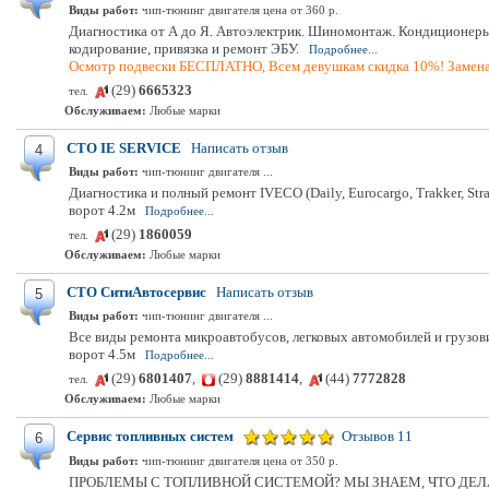
Виды работ:
чип-тюнинг двигателя цена от 360 р.
Диагностика от А до Я. Автоэлектрик. Шиномонтаж. Кондиционеры. 
кодирование, привязка и ремонт ЭБУ.
Подробнее...
Осмотр подвески БЕСПЛАТНО, Всем девушкам скидка 10%! Замена 
(29)
6665323
тел.
Обслуживаем:
Любые марки
СТО IE SERVICE
Написать отзыв
4
Виды работ:
чип-тюнинг двигателя ...
Диагностика и полный ремонт IVECO (Daily, Eurocargo, Trakker, S
ворот 4.2м
Подробнее...
(29)
1860059
тел.
Обслуживаем:
Любые марки
СТО СитиАвтосервис
Написать отзыв
5
Виды работ:
чип-тюнинг двигателя ...
Все виды ремонта микроавтобусов, легковых автомобилей и грузови
ворот 4.5м
Подробнее...
(29)
6801407
,
(29)
8881414
,
(44)
7772828
тел.
Обслуживаем:
Любые марки
Сервис топливных систем
Отзывов 11
6
Виды работ:
чип-тюнинг двигателя цена от 350 р.
ПРОБЛЕМЫ С ТОПЛИВНОЙ СИСТЕМОЙ? МЫ ЗНАЕМ, ЧТО ДЕЛАТЬ! Наш