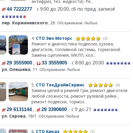
антифриз, тех. жидкости). Ре...
с 9:00 до 20:00, сб по пред. записи!
44 7222277
пер. Корженевского
, 26
Обслуживаем: Любые
4.
СТО Эво Моторс
(3)
Ремонт и диагностика подвески, кузова,
двигателя, топливной системы, тормозной.
Замена сцепления, МКПП, кол...
,
с 8:00 до 20:00
29 3555900
33 3555905
ул. Олешева
, 11
Обслуживаем: Любые
5.
СТО ТехДрайвСервис
(3)
Замена цепей и ремней Грм, ремонт двигателя
любой сложности, ремонт рулевой рейки ,
ремонт подвески, тормоз...
,
с 9 до 21
29 6131144
29 3390600
ул. Серова
, 18/1
Обслуживаем: Любые
6.
СТО Киказ
(1)