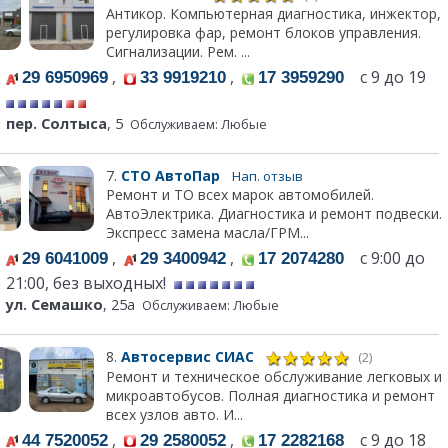
Антикор. Компьютерная диагностика, инжектор,
регулировка фар, ремонт блоков управления.
Сигнализации. Рем. ...
,
,
с 9 до 19
29 6950969
33 9919210
17 3959290
пер. Солтыса
, 5
Обслуживаем: Любые
7.
СТО АвтоПар
Нап. отзыв
Ремонт и ТО всех марок автомобилей.
АвтоЭлектрика. Диагностика и ремонт подвески.
Экспресс замена масла/ГРМ...
,
,
с 9:00 до
29 6041009
29 3400942
17 2074280
21:00, без выходных!
ул. Семашко
, 25а
Обслуживаем: Любые
8.
Автосервис СИАС
(2)
Ремонт и техническое обслуживание легковых и
микроавтобусов. Полная диагностика и ремонт
всех узлов авто. И...
,
,
с 9 до 18
44 7520052
29 2580052
17 2282168