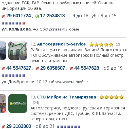
Удаление EGR, FAP. Ремонт приборных панелей. Очистка
информации об ава...
,
с 9 до 18 суб с 9 до 15
29 6011724
17 2534813
ул. Кольцова
, 48
Обслуживаем: Любые
12.
Автосервис PS-Service
(2)
Работа с физ и юр лицами! Запись! Подготовка к
ТО! Обслуживание автопарков! Полный спектр
ремонта и замены ...
,
,
с 9 до 19
44 5547627
29 6058607
44 5547628
ул. Домбровская 10-12
Обслуживаем: Любые
13.
СТО Мибро на Тимирязева
(24)
Автоэлектрика, подвеска, рулевая и тормозная
система, ремонт ДВС, турбин, КПП. Запчасти.
генераторы, старте...
с 8 до 21
29 3182800