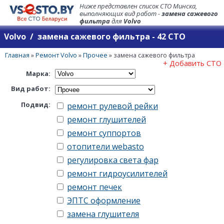
Ниже представлен список СТО Минска,
выполняющих вид работ -
замена сажевого
фильтра
для
Volvo
Volvo / замена сажевого фильтра - 42 СТО
Главная
»
Ремонт Volvo
»
Прочее
»
замена сажевого фильтра
+ Добавить СТО
Марка:
Вид работ:
Подвид:
ремонт рулевой рейки
ремонт глушителей
ремонт суппортов
отопители webasto
регулировка света фар
ремонт гидроусилителей
ремонт печек
ЭПТС оформление
замена глушителя