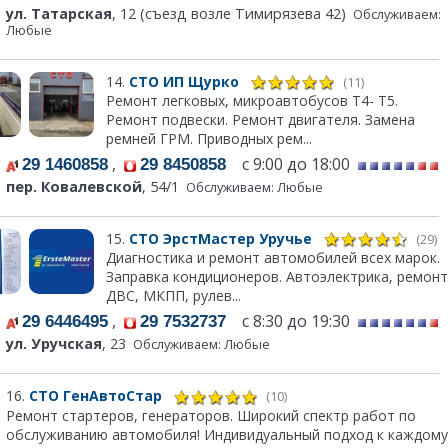
ул. Татарская
, 12 (съезд возле Тимирязева 42)
Обслуживаем:
Любые
14.
СТО ИП Щурко
(11)
Ремонт легковых, микроавтобусов Т4- Т5.
Ремонт подвески. Ремонт двигателя. Замена
ремней ГРМ. Приводных рем...
,
с 9:00 до 18:00
29 1460858
29 8450858
пер. Ковалевской
, 54/1
Обслуживаем: Любые
15.
СТО ЭрстМастер Уручье
(29)
Диагностика и ремонт автомобилей всех марок.
Заправка кондиционеров. Автоэлектрика, ремонт
ДВС, МКПП, рулев...
,
с 8:30 до 19:30
29 6446495
29 7532737
ул. Уручская
, 23
Обслуживаем: Любые
16.
СТО ГенАвтоСтар
(10)
Ремонт стартеров, генераторов. Широкий спектр работ по
обслуживанию автомобиля! Индивидуальный подход к каждому