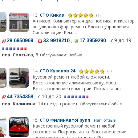
13.
СТО Киказ
(1)
Антикор. Компьютерная диагностика, инжектор,
регулировка фар, ремонт блоков управления.
Сигнализации. Рем. ...
,
,
с 9 до 19
29 6950969
33 9919210
17 3959290
пер. Солтыса
, 5
Обслуживаем: Любые
14.
СТО Кузовов 24
(1)
Кузовной ремонт любой сложности.
Восстановление алюминиевых кузовов.
Восстановление геометрии. Покраска авт...
с 10 до 20
44 7354358
пер. Калинина
, 14 въезд в роллет
Обслуживаем: Любые
15.
СТО ФилинАвтоГрупп
Нап. отзыв
Качественный кузовной ремонт любой
сложности. Покраска авто. Восстановление
геометрии кузова на стапеле. По...