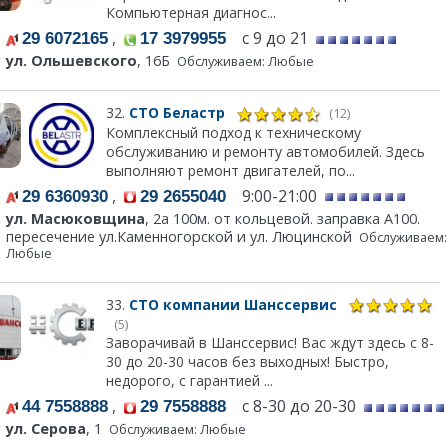
Компьютерная диагнос...
,
с 9 до 21
29 6072165
17 3979955
ул. Ольшевского
, 16Б
Обслуживаем: Любые
32.
СТО Беластр
(12)
Комплексный подход к техническому
обслуживанию и ремонту автомобилей. Здесь
выполняют ремонт двигателей, по...
,
9:00-21:00
29 6360930
29 2655040
ул. Масюковщина
, 2а 100м. от кольцевой. заправка А100.
пересечение ул.Каменногорской и ул. Люцинской
Обслуживаем:
Любые
33.
СТО компании Шанссервис
(5)
Заворачивай в Шанссервис! Вас ждут здесь с 8-
30 до 20-30 часов без выходных! Быстро,
недорого, с гарантией ...
,
с 8-30 до 20-30
44 7558888
29 7558888
ул. Серова
, 1
Обслуживаем: Любые