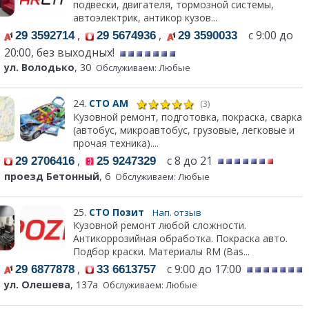
подвески, двигателя, тормозной системы,
автоэлектрик, антикор кузов...
,
,
с 9:00 до
29 3592714
29 5674936
29 3590033
20:00, без выходных!
ул. Володько
, 30
Обслуживаем: Любые
24.
СТО АМ
(3)
Кузовной ремонт, подготовка, покраска, сварка
(автобус, микроавтобус, грузовые, легковые и
прочая техника)....
,
с 8 до 21
29 2706416
25 9247329
проезд Бетонный
, 6
Обслуживаем: Любые
25.
СТО Позит
Нап. отзыв
Кузовной ремонт любой сложности.
Антикоррозийная обработка. Покраска авто.
Подбор краски. Материалы RM (Bas...
,
с 9:00 до 17:00
29 6877878
33 6613757
ул. Олешева
, 137а
Обслуживаем: Любые