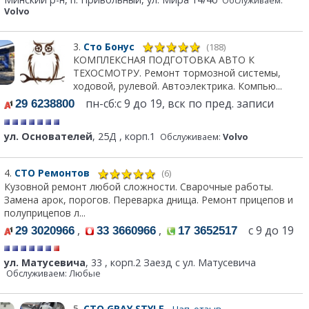
Обслуживаем:
Volvo
3.
Сто Бонус
(188)
КОМПЛЕКСНАЯ ПОДГОТОВКА АВТО К
ТЕХОСМОТРУ. Ремонт тормозной системы,
ходовой, рулевой. Автоэлектрика. Компью...
пн-сб:с 9 до 19, вск по пред. записи
29 6238800
ул. Основателей
, 25Д , корп.1
Обслуживаем:
Volvo
4.
СТО Ремонтов
(6)
Кузовной ремонт любой сложности. Сварочные работы.
Замена арок, порогов. Переварка днища. Ремонт прицепов и
полуприцепов л...
,
,
с 9 до 19
29 3020966
33 3660966
17 3652517
ул. Матусевича
, 33 , корп.2 Заезд с ул. Матусевича
Обслуживаем: Любые
5.
СТО GRAY STYLE
Нап. отзыв