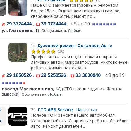
Наше СТО занимается кузовным ремонтом
более 15лет. Выполняем покраску в камере,
сварочные работы, ремонт по...
,
с 9 до 20
29 3724444
33 3724444
ул. Глаголева
, 43
Обслуживаем: Любые
19.
Кузовной ремонт Окталион-Авто
(30)
Профессиональная подготовка и покраска
легковых авто и микроавтобусов. Рихтовочные
работы. Фирменная окрасо...
,
,
с 9 до 19
29 1850526
29 5250526
33 3030940
проезд Масюковщина
, 4Д (СТО в конце здания. Желтая
вывеска)
Обслуживаем: Любые
20.
СТО APR-Service
Нап. отзыв
Полное ТО и ремонт вашего автомобиля.
Кузовные работы. Сварочные работы. Детейлинг
авто. Ремонт двигателей ...