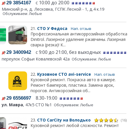
с 10:00 до 20:00
29 3854167
Минский р-н, д. Лесковка, ГСПК Лесной - 1, д.4 к.19
Обслуживаем: Любые
21.
СТО У Федоса
Нап. отзыв
Профессиональная антикоррозийная обработка
Dinitrol. Лазерное удаление ржавчины. Лазерная
сварка (резка)! К...
с 9:00 до 21:00, без выходных
29 3400942
переулок Софьи Ковалевской 42а
Обслуживаем: Любые
22.
Кузовное СТО avi-service
Нап. отзыв
Кузовной ремонт. Покраска авто в камере.
Ремонт бамперов, пластика. Замена арок,
порогов. Антикорозийная об...
8.30-19.00
29 6556697
ул. Мавра
, 47к5 СТО №1
Обслуживаем: Любые
23.
СТО CarCity на Володько
(16)
Кузовной ремонт любой сложности. Ремонт