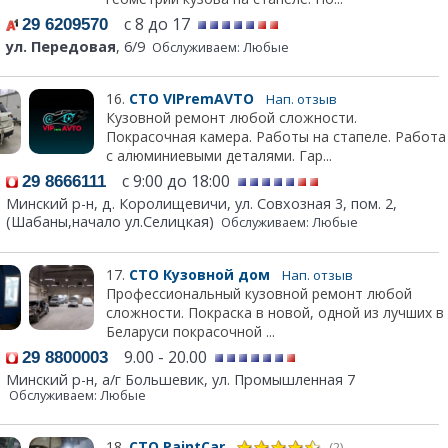
с 8 до 17
29 6209570
ул. Передовая
, 6/9
Обслуживаем: Любые
16.
СТО VIPremAVTO
Нап. отзыв
Кузовной ремонт любой сложности.
Покрасочная камера. Работы на стапеле. Работа
с алюминиевыми деталями. Гар...
c 9:00 до 18:00
29 8666111
Минский р-н, д. Королищевичи, ул. Совхозная 3, пом. 2,
(Шабаны,начало ул.Селицкая)
Обслуживаем: Любые
17.
СТО Кузовной дом
Нап. отзыв
Профессиональный кузовной ремонт любой
сложности. Покраска в новой, одной из лучших в
Беларуси покрасочной ...
9.00 - 20.00
29 8800003
Минский р-н, а/г Большевик, ул. Промышленная 7
Обслуживаем: Любые
18.
СТО PaintCar
(2)