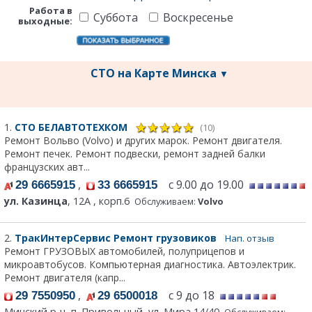
Работа в
Суббота
Воскресенье
выходные:
СТО на Карте Минска
▼
1.
СТО БЕЛАВТОТЕХКОМ
(10)
Ремонт Вольво (Volvo) и других марок. Ремонт двигателя.
Ремонт печек. Ремонт подвески, ремонт задней балки
французских авт...
,
с 9.00 до 19.00
29 6665915
33 6665915
ул. Казинца
, 12А , корп.6
Обслуживаем:
Volvo
2.
ТракИнтерСервис Ремонт грузовиков
Нап. отзыв
Ремонт ГРУЗОВЫХ автомобилей, полуприцепов и
микроавтобусов. Компьютерная диагностика. Автоэлектрик.
Ремонт двигателя (капр...
,
с 9 до 18
29 7550950
29 6500018
Минский р-н, п. Привольный, ул. Мира 14/40