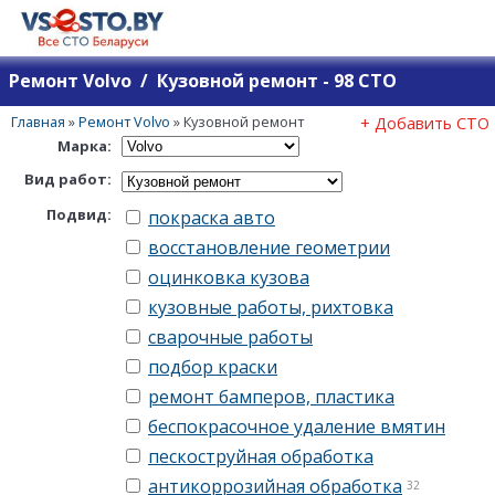
Ремонт Volvo / Кузовной ремонт - 98 СТО
Главная
»
Ремонт Volvo
»
Кузовной ремонт
+ Добавить СТО
Марка:
Вид работ:
Подвид:
покраска авто
восстановление геометрии
оцинковка кузова
кузовные работы, рихтовка
сварочные работы
подбор краски
ремонт бамперов, пластика
беспокрасочное удаление вмятин
пескоструйная обработка
антикоррозийная обработка
32