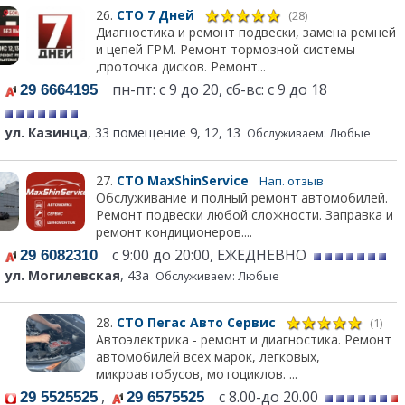
26.
СТО 7 Дней
(28)
Диагностика и ремонт подвески, замена ремней
и цепей ГРМ. Ремонт тормозной системы
,проточка дисков. Ремонт...
пн-пт: с 9 до 20, сб-вс: с 9 до 18
29 6664195
ул. Казинца
, 33 помещение 9, 12, 13
Обслуживаем: Любые
27.
СТО MaxShinService
Нап. отзыв
Обслуживание и полный ремонт автомобилей.
Ремонт подвески любой сложности. Заправка и
ремонт кондиционеров....
с 9:00 до 20:00, ЕЖЕДНЕВНО
29 6082310
ул. Могилевская
, 43а
Обслуживаем: Любые
28.
СТО Пегас Авто Сервис
(1)
Автоэлектрика - ремонт и диагностика. Ремонт
автомобилей всех марок, легковых,
микроавтобусов, мотоциклов. ...
,
с 8.00-до 20.00
29 5525525
29 6575525