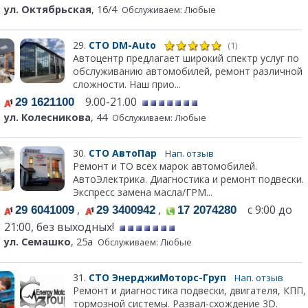
ул. Октябрьская
, 16/4
Обслуживаем: Любые
29.
СТО DM-Auto
(1)
Автоцентр предлагает широкий спектр услуг по
обслуживанию автомобилей, ремонт различной
сложности. Наш прио...
9.00-21.00
29 1621100
ул. Колесникова
, 44
Обслуживаем: Любые
30.
СТО АвтоПар
Нап. отзыв
Ремонт и ТО всех марок автомобилей.
АвтоЭлектрика. Диагностика и ремонт подвески.
Экспресс замена масла/ГРМ...
,
,
с 9:00 до
29 6041009
29 3400942
17 2074280
21:00, без выходных!
ул. Семашко
, 25а
Обслуживаем: Любые
31.
СТО ЭнерджиМоторс-Груп
Нап. отзыв
Ремонт и диагностика подвески, двигателя, КПП,
тормозной системы. Развал-схождение 3D.