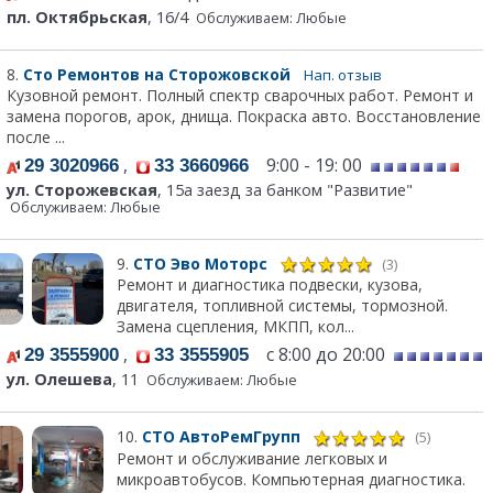
пл. Октябрьская
, 16/4
Обслуживаем: Любые
8.
Сто Ремонтов на Сторожовской
Нап. отзыв
Кузовной ремонт. Полный спектр сварочных работ. Ремонт и
замена порогов, арок, днища. Покраска авто. Восстановление
после ...
,
9:00 - 19: 00
29 3020966
33 3660966
ул. Сторожевская
, 15а заезд за банком "Развитие"
Обслуживаем: Любые
9.
СТО Эво Моторс
(3)
Ремонт и диагностика подвески, кузова,
двигателя, топливной системы, тормозной.
Замена сцепления, МКПП, кол...
,
с 8:00 до 20:00
29 3555900
33 3555905
ул. Олешева
, 11
Обслуживаем: Любые
10.
СТО АвтоРемГрупп
(5)
Ремонт и обслуживание легковых и
микроавтобусов. Компьютерная диагностика.