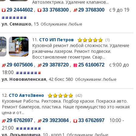
Автоэлектрика. Удаление клапанов...
,
,
с 9 до 19
29 2444602
33 3768300
29 3768300
ул. Семашко
, 15
Обслуживаем: Любые
11.
СТО ИП Петров
(1)
Кузовной ремонт любой сложности. Удаление
ржавчины лазером. Ремонт подвески.
Восстановление геометрии. Свар...
,
,
с 9:00 до
29 6075606
29 3878720
25 6160672
18:00
ул. Нововиленская
, 42 бокс 580
Обслуживаем: Любые
12.
СТО АвтоЗвено
(42)
Кузовные Работы. Рихтовка. Подбор краски. Покраска авто.
Ремонт бамперов, пластика. Наше преимущество это низкая
цена и от...
,
,
10:00 -
29 6762697
29 3923084
33 6762697
21:00
ул. Лукьяновича
, 10 , корп.1
Обслуживаем: Любые