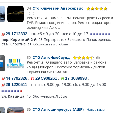
34.
Сто Ключевой Автосервис
(30)
Ремонт ДВС. Замена ГРМ. Ремонт рулевых реек и
ГУР. Ремонт кондиционеров. Ремонт радиаторов
охлаждения. Арго...
пн-сб с 9 до 20, вск с 10 до 17
29 1712332
пер. Короткий 2-й
, 23 Перекресток Бельского Паноморенко.
ст.м. Спортивная
Обслуживаем: Любые
35.
СТО АвтоНьюСаунд
(5)
Ремонт и ТО вашего авто. Заправка и ремонт
кондиционеров. Проточка тормозных дисков.
Тормозная система. Ант...
,
,
,
44 7792326
29 5908261
17 3689993
пн-пт: с 9:00 до 19:00. сб: с 9:00 до 15:00
29 1220511
ул. Казинца
, 4Б
Обслуживаем: Любые
36.
СТО Автошинресурс (АШР)
Нап. отзыв