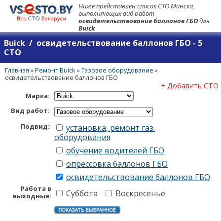
Ниже представлен список СТО Минска,
выполняющих вид работ -
освидетельствование баллонов ГБО
для
Buick
Buick / освидетельствование баллонов ГБО - 5
СТО
Главная
»
Ремонт Buick
»
Газовое оборудование
»
освидетельствование баллонов ГБО
+ Добавить СТО
Марка:
Вид работ:
Подвид:
установка, ремонт газ.
оборудования
обучение водителей ГБО
опрессовка баллонов ГБО
освидетельствование баллонов ГБО
Работа в
Суббота
Воскресенье
выходные: