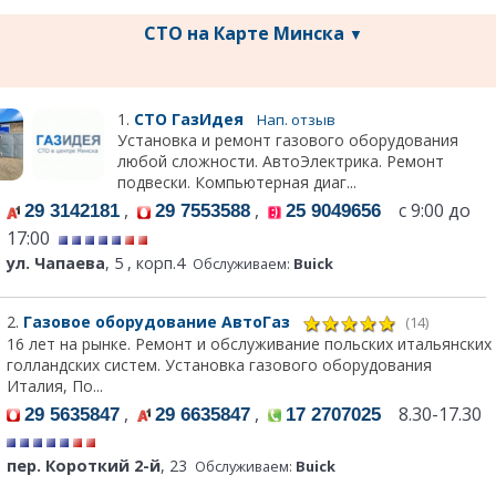
СТО на Карте Минска
▼
1.
СТО ГазИдея
Нап. отзыв
Установка и ремонт газового оборудования
любой сложности. АвтоЭлектрика. Ремонт
подвески. Компьютерная диаг...
,
,
с 9:00 до
29 3142181
29 7553588
25 9049656
17:00
ул. Чапаева
, 5 , корп.4
Обслуживаем:
Buick
2.
Газовое оборудование АвтоГаз
(14)
16 лет на рынке. Ремонт и обслуживание польских итальянских
голландских систем. Установка газового оборудования
Италия, По...
,
,
8.30-17.30
29 5635847
29 6635847
17 2707025
пер. Короткий 2-й
, 23
Обслуживаем:
Buick