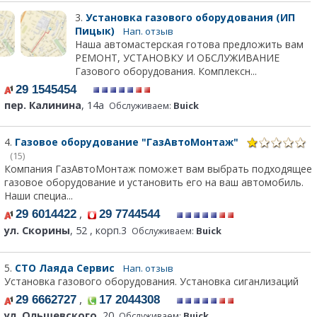
3.
Установка газового оборудования (ИП
Пицык)
Нап. отзыв
Наша автомастерская готова предложить вам
РЕМОНТ, УСТАНОВКУ И ОБСЛУЖИВАНИЕ
Газового оборудования. Комплексн...
29 1545454
пер. Калинина
, 14а
Обслуживаем:
Buick
4.
Газовое оборудование "ГазАвтоМонтаж"
(15)
Компания ГазАвтоМонтаж поможет вам выбрать подходящее
газовое оборудование и установить его на ваш автомобиль.
Наши специа...
,
29 6014422
29 7744544
ул. Скорины
, 52 , корп.3
Обслуживаем:
Buick
5.
СТО Лаяда Сервис
Нап. отзыв
Установка газового оборудования. Установка сиганлизаций
,
29 6662727
17 2044308
ул. Ольшевского
, 20
Обслуживаем:
Buick