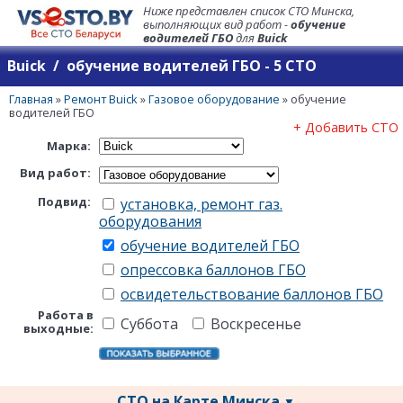
Ниже представлен список СТО Минска,
выполняющих вид работ -
обучение
водителей ГБО
для
Buick
Buick / обучение водителей ГБО - 5 СТО
Главная
»
Ремонт Buick
»
Газовое оборудование
»
обучение
водителей ГБО
+ Добавить СТО
Марка:
Вид работ:
Подвид:
установка, ремонт газ.
оборудования
обучение водителей ГБО
опрессовка баллонов ГБО
освидетельствование баллонов ГБО
Работа в
Суббота
Воскресенье
выходные:
СТО на Карте Минска
▼