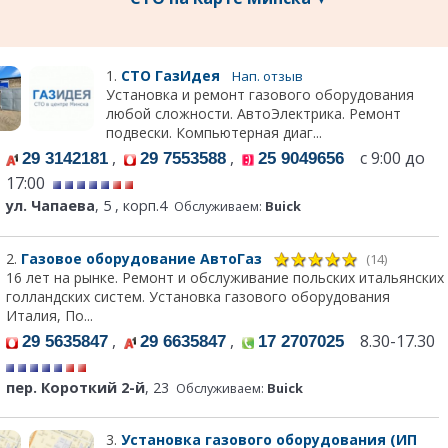
1.
СТО ГазИдея
Нап. отзыв
Установка и ремонт газового оборудования
любой сложности. АвтоЭлектрика. Ремонт
подвески. Компьютерная диаг...
,
,
с 9:00 до
29 3142181
29 7553588
25 9049656
17:00
ул. Чапаева
, 5 , корп.4
Обслуживаем:
Buick
2.
Газовое оборудование АвтоГаз
(14)
16 лет на рынке. Ремонт и обслуживание польских итальянских
голландских систем. Установка газового оборудования
Италия, По...
,
,
8.30-17.30
29 5635847
29 6635847
17 2707025
пер. Короткий 2-й
, 23
Обслуживаем:
Buick
3.
Установка газового оборудования (ИП