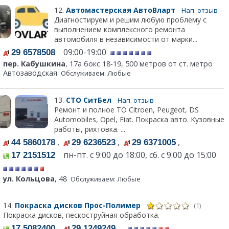
12.
Автомастерская АвтоВларт
Нап. отзыв
Диагностируем и решим любую проблему с
выполнением комплексного ремонта
автомобиля в независимости от марки...
09:00-19:00
29 6578508
пер. Кабушкина
, 17а бокс 18-19, 500 метров от ст. метро
Автозаводская
Обслуживаем: Любые
13.
СТО СитБел
Нап. отзыв
Ремонт и полное ТО Citroen, Peugeot, DS
Automobiles, Opel, Fiat. Покраска авто. Кузовные
работы, рихтовка. ...
,
,
,
44 5860178
29 6236523
29 6371005
пн-пт. с 9:00 до 18:00, сб. с 9:00 до 15:00
17 2151512
ул. Кольцова
, 48
Обслуживаем: Любые
14.
Покраска дисков Прос-Полимер
(1)
Покраска дисков, пескоструйная обработка.
,
17 5082400
29 1249249