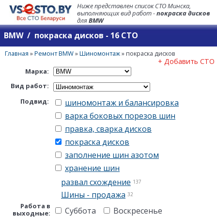
Ниже представлен список СТО Минска,
выполняющих вид работ -
покраска дисков
для
BMW
BMW / покраска дисков - 16 СТО
Главная
»
Ремонт BMW
»
Шиномонтаж
»
покраска дисков
+ Добавить СТО
Марка:
Вид работ:
Подвид:
шиномонтаж и балансировка
варка боковых порезов шин
правка, сварка дисков
покраска дисков
заполнение шин азотом
хранение шин
развал схождение
137
Шины - продажа
32
Работа в
Суббота
Воскресенье
выходные: