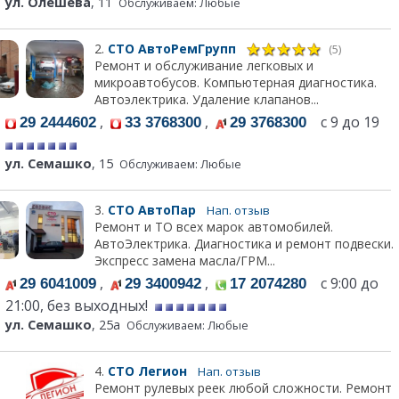
ул. Олешева
, 11
Обслуживаем: Любые
2.
СТО АвтоРемГрупп
(5)
Ремонт и обслуживание легковых и
микроавтобусов. Компьютерная диагностика.
Автоэлектрика. Удаление клапанов...
,
,
с 9 до 19
29 2444602
33 3768300
29 3768300
ул. Семашко
, 15
Обслуживаем: Любые
3.
СТО АвтоПар
Нап. отзыв
Ремонт и ТО всех марок автомобилей.
АвтоЭлектрика. Диагностика и ремонт подвески.
Экспресс замена масла/ГРМ...
,
,
с 9:00 до
29 6041009
29 3400942
17 2074280
21:00, без выходных!
ул. Семашко
, 25а
Обслуживаем: Любые
4.
СТО Легион
Нап. отзыв
Ремонт рулевых реек любой сложности. Ремонт