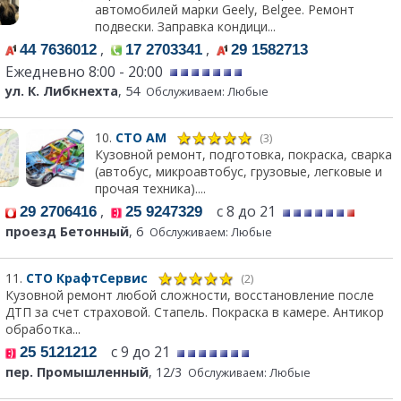
автомобилей марки Geely, Belgee. Ремонт
подвески. Заправка кондици...
,
,
44 7636012
17 2703341
29 1582713
Ежедневно 8:00 - 20:00
ул. К. Либкнехта
, 54
Обслуживаем: Любые
10.
СТО АМ
(3)
Кузовной ремонт, подготовка, покраска, сварка
(автобус, микроавтобус, грузовые, легковые и
прочая техника)....
,
с 8 до 21
29 2706416
25 9247329
проезд Бетонный
, 6
Обслуживаем: Любые
11.
СТО КрафтСервис
(2)
Кузовной ремонт любой сложности, восстановление после
ДТП за счет страховой. Стапель. Покраска в камере. Антикор
обработка...
с 9 до 21
25 5121212
пер. Промышленный
, 12/3
Обслуживаем: Любые