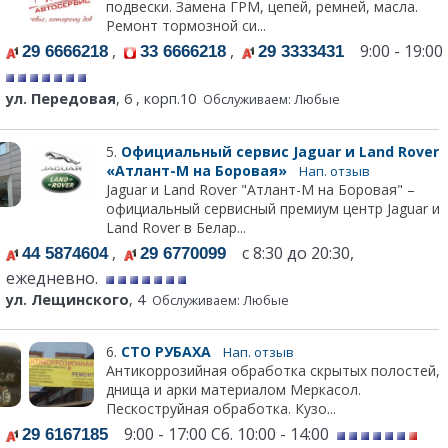
подвески. Замена ГРМ, цепей, ремней, масла.
Ремонт тормозной си...
,
,
9:00 - 19:00
29 6666218
33 6666218
29 3333431
ул. Передовая
, 6 , корп.10
Обслуживаем: Любые
5.
Официальный сервис Jaguar и Land Rover
«Атлант-М на Боровая»
Нап. отзыв
Jaguar и Land Rover "Атлант-М на Боровая" –
официальный сервисный премиум центр Jaguar и
Land Rover в Белар...
,
с 8:30 до 20:30,
44 5874604
29 6770099
ежедневно.
ул. Лещинского
, 4
Обслуживаем: Любые
6.
СТО РУБАХА
Нап. отзыв
Антикоррозийная обработка скрытых полостей,
днища и арки материалом Меркасол.
Пескоструйная обработка. Кузо...
9:00 - 17:00 Сб. 10:00 - 14:00
29 6167185