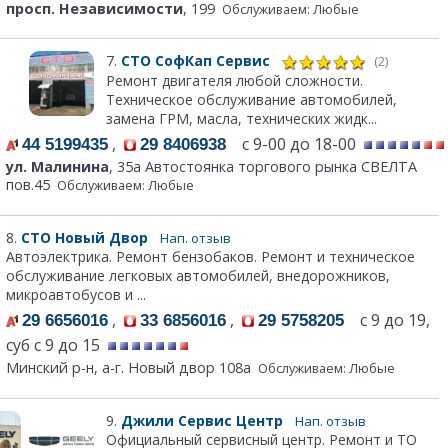
просп. Независимости
, 199
Обслуживаем: Любые
7.
СТО СофКап Сервис
(2)
Ремонт двигателя любой сложности.
Техническое обслуживание автомобилей,
замена ГРМ, масла, технических жидк...
,
с 9-00 до 18-00
44 5199435
29 8406938
ул. Малинина
, 35а Автостоянка торгового рынка СВЕЛТА
пов.45
Обслуживаем: Любые
8.
СТО Новый Двор
Нап. отзыв
Автоэлектрика. Ремонт бензобаков. Ремонт и техническое
обслуживание легковых автомобилей, внедорожников,
микроавтобусов и ...
,
,
с 9 до 19,
29 6656016
33 6856016
29 5758205
суб с 9 до 15
Минский р-н, а-г. Новый двор 108а
Обслуживаем: Любые
9.
Джили Сервис Центр
Нап. отзыв
Официальный сервисный центр. Ремонт и ТО