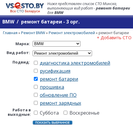
Ниже представлен список СТО Минска,
выполняющих вид работ -
ремонт батареи
для
BMW
BMW / ремонт батареи - 3 орг.
Главная
»
Ремонт BMW
»
Ремонт электромобилей
»
ремонт батареи
+ Добавить СТО
Марка:
Вид работ:
Подвид:
диагностика электромобилей
русификация
ремонт батареи
прошивка
обновление ПО
ремонт зарядных
Работа в
Суббота
Воскресенье
выходные: