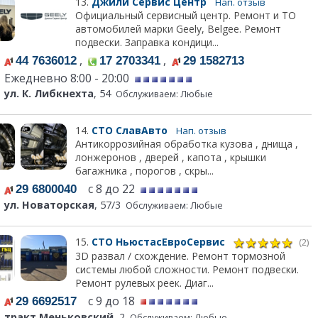
13.
Джили Сервис Центр
Нап. отзыв
Официальный сервисный центр. Ремонт и ТО
автомобилей марки Geely, Belgee. Ремонт
подвески. Заправка кондици...
,
,
44 7636012
17 2703341
29 1582713
Ежедневно 8:00 - 20:00
ул. К. Либкнехта
, 54
Обслуживаем: Любые
14.
СТО СлавАвто
Нап. отзыв
Антикоррозийная обработка кузова , днища ,
лонжеронов , дверей , капота , крышки
багажника , порогов , скры...
с 8 до 22
29 6800040
ул. Новаторская
, 57/3
Обслуживаем: Любые
15.
СТО НьюстасЕвроСервис
(2)
3D развал / схождение. Ремонт тормозной
системы любой сложности. Ремонт подвески.
Ремонт рулевых реек. Диаг...
с 9 до 18
29 6692517
тракт Меньковский
, 2
Обслуживаем: Любые