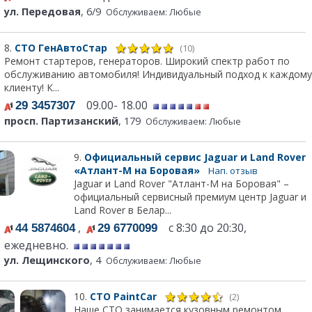
ул. Передовая
, 6/9
Обслуживаем: Любые
8.
СТО ГенАвтоСтар
(10)
Ремонт стартеров, генераторов. Широкий спектр работ по
обслуживанию автомобиля! Индивидуальный подход к каждому
клиенту! К...
09.00- 18.00
29 3457307
просп. Партизанский
, 179
Обслуживаем: Любые
9.
Официальный сервис Jaguar и Land Rover
«Атлант-М на Боровая»
Нап. отзыв
Jaguar и Land Rover "Атлант-М на Боровая" –
официальный сервисный премиум центр Jaguar и
Land Rover в Белар...
,
с 8:30 до 20:30,
44 5874604
29 6770099
ежедневно.
ул. Лещинского
, 4
Обслуживаем: Любые
10.
СТО PaintCar
(2)
Наше СТО занимается кузовным ремонтом