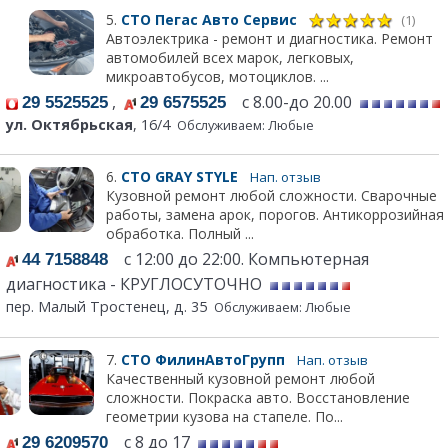
5.
СТО Пегас Авто Сервис
(1)
Автоэлектрика - ремонт и диагностика. Ремонт
автомобилей всех марок, легковых,
микроавтобусов, мотоциклов. ...
,
с 8.00-до 20.00
29 5525525
29 6575525
ул. Октябрьская
, 16/4
Обслуживаем: Любые
6.
СТО GRAY STYLE
Нап. отзыв
Кузовной ремонт любой сложности. Сварочные
работы, замена арок, порогов. Антикоррозийная
обработка. Полный ...
с 12:00 до 22:00. Компьютерная
44 7158848
диагностика - КРУГЛОСУТОЧНО
пер. Малый Тростенец, д. 35
Обслуживаем: Любые
7.
СТО ФилинАвтоГрупп
Нап. отзыв
Качественный кузовной ремонт любой
сложности. Покраска авто. Восстановление
геометрии кузова на стапеле. По...
с 8 до 17
29 6209570