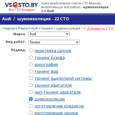
Ниже представлен список СТО Минска,
выполняющих вид работ -
шумоизоляция
для
Audi
Audi / шумоизоляция - 22 СТО
Главная
»
Ремонт Audi
»
Тюнинг
»
шумоизоляция
+ Добавить СТО
Марка:
Вид работ:
Подвид:
перетяжка салона
тюнинг кузова
аэрография
тюнинг фар
тюнинг выхлопной системы
тюнинг двигателя
чип-тюнинг двигателя
шумоизоляция
изготовление ковриков
изготовление чехлов