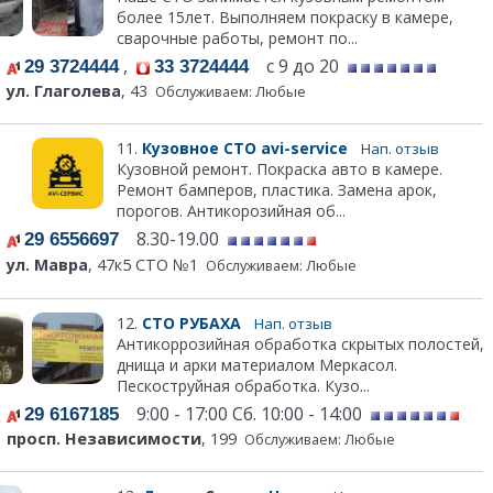
более 15лет. Выполняем покраску в камере,
сварочные работы, ремонт по...
,
с 9 до 20
29 3724444
33 3724444
ул. Глаголева
, 43
Обслуживаем: Любые
11.
Кузовное СТО avi-service
Нап. отзыв
Кузовной ремонт. Покраска авто в камере.
Ремонт бамперов, пластика. Замена арок,
порогов. Антикорозийная об...
8.30-19.00
29 6556697
ул. Мавра
, 47к5 СТО №1
Обслуживаем: Любые
12.
СТО РУБАХА
Нап. отзыв
Антикоррозийная обработка скрытых полостей,
днища и арки материалом Меркасол.
Пескоструйная обработка. Кузо...
9:00 - 17:00 Сб. 10:00 - 14:00
29 6167185
просп. Независимости
, 199
Обслуживаем: Любые