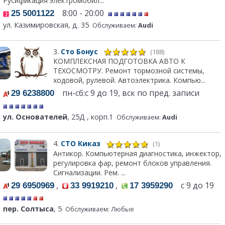
Русификация электромобил...
8:00 - 20:00
25 5001122
ул. Казимировская, д. 35
Обслуживаем:
Audi
3.
Сто Бонус
(188)
КОМПЛЕКСНАЯ ПОДГОТОВКА АВТО К
ТЕХОСМОТРУ. Ремонт тормозной системы,
ходовой, рулевой. Автоэлектрика. Компью...
пн-сб:с 9 до 19, вск по пред. записи
29 6238800
ул. Основателей
, 25Д , корп.1
Обслуживаем:
Audi
4.
СТО Киказ
(1)
Антикор. Компьютерная диагностика, инжектор,
регулировка фар, ремонт блоков управления.
Сигнализации. Рем. ...
,
,
с 9 до 19
29 6950969
33 9919210
17 3959290
пер. Солтыса
, 5
Обслуживаем: Любые