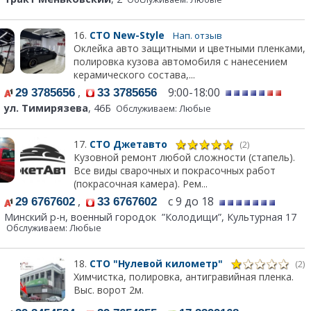
16.
СТО New-Style
Нап. отзыв
Оклейка авто защитными и цветными пленками,
полировка кузова автомобиля с нанесением
керамического состава,...
,
9:00-18:00
29 3785656
33 3785656
ул. Тимирязева
, 46Б
Обслуживаем: Любые
17.
СТО Джетавто
(2)
Кузовной ремонт любой сложности (стапель).
Все виды сварочных и покрасочных работ
(покрасочная камера). Рем...
,
с 9 до 18
29 6767602
33 6767602
Минский р-н, военный городок ”Колодищи”, Культурная 17
Обслуживаем: Любые
18.
СТО "Нулевой километр"
(2)
Химчистка, полировка, антигравийная пленка.
Выс. ворот 2м.