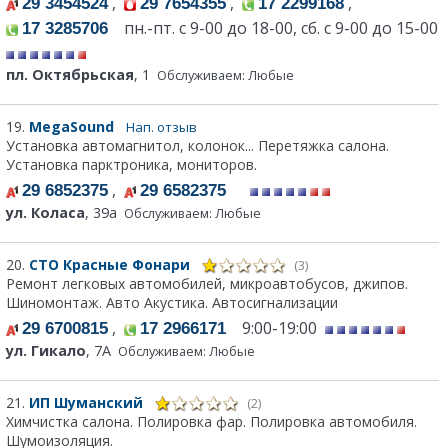
,
,
,
29 3454524
29 7654355
17 2299168
пн.-пт. с 9-00 до 18-00, сб. с 9-00 до 15-00
17 3285706
пл. Октябрьская
, 1
Обслуживаем: Любые
19.
MegaSound
Нап. отзыв
Установка автомагнитол, колонок... Перетяжка салона.
Установка парктроника, мониторов.
,
29 6852375
29 6582375
ул. Коласа
, 39а
Обслуживаем: Любые
20.
СТО Красные Фонари
(3)
Ремонт легковых автомобилей, микроавтобусов, джипов.
Шиномонтаж. Авто Акустика. Автосигнализации
,
9:00-19:00
29 6700815
17 2966171
ул. Гикало
, 7А
Обслуживаем: Любые
21.
ИП Шуманский
(2)
Химчистка салона. Полировка фар. Полировка автомобиля.
Шумоизоляция.