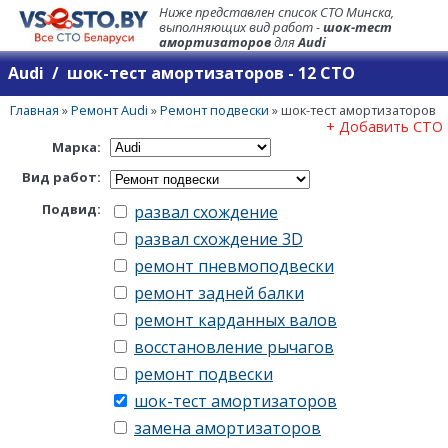
Ниже представлен список СТО Минска,
выполняющих вид работ -
шок-тест
амортизаторов
для
Audi
Audi / шок-тест амортизаторов - 12 СТО
Главная
»
Ремонт Audi
»
Ремонт подвески
»
шок-тест амортизаторов
+ Добавить СТО
Марка:
Вид работ:
Подвид:
развал схождение
развал схождение 3D
ремонт пневмоподвески
ремонт задней балки
ремонт карданных валов
восстановление рычагов
ремонт подвески
шок-тест амортизаторов
замена амортизаторов