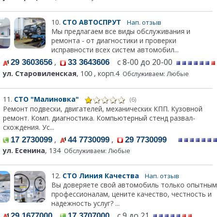
10.
СТО АВТОСПРУТ
Нап. отзыв
Мы предлагаем все виды обслуживания и
ремонта - от диагностики и проверки
исправности всех систем автомобил...
,
с 8-00 до 20-00
29 3603656
33 3643606
ул. Старовиленская
, 100 , корп.4
Обслуживаем: Любые
11.
СТО "Малиновка"
(6)
Ремонт подвески, двигателей, механических КПП. Кузовной
ремонт. Комп. диагностика. Компьютерный стенд развал-
схождения. Ус...
,
,
17 2730099
44 7730099
29 7730099
ул. Есенина
, 134
Обслуживаем: Любые
12.
СТО Линия Качества
Нап. отзыв
Вы доверяете свой автомобиль только опытным
профессионалам, цените качество, честность и
надежность услуг? ...
,
с 9 до 21
29 1677000
17 3707000