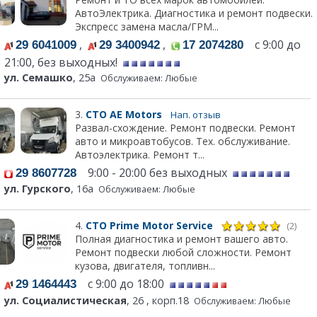
АвтоЭлектрика. Диагностика и ремонт подвески.
Экспресс замена масла/ГРМ...
,
,
с 9:00 до
29 6041009
29 3400942
17 2074280
21:00, без выходных!
ул. Семашко
, 25а
Обслуживаем: Любые
3.
СТО АЕ Моtors
Нап. отзыв
Развал-схождение. Ремонт подвески. Ремонт
авто и микроавтобусов. Тех. обслуживание.
Автоэлектрика. Ремонт т...
9:00 - 20:00 без выходных
29 8607728
ул. Гурского
, 16а
Обслуживаем: Любые
4.
СТО Prime Motor Service
(2)
Полная диагностика и ремонт вашего авто.
Ремонт подвески любой сложности. Ремонт
кузова, двигателя, топливн...
с 9:00 до 18:00
29 1464443
ул. Социалистическая
, 26 , корп.18
Обслуживаем: Любые