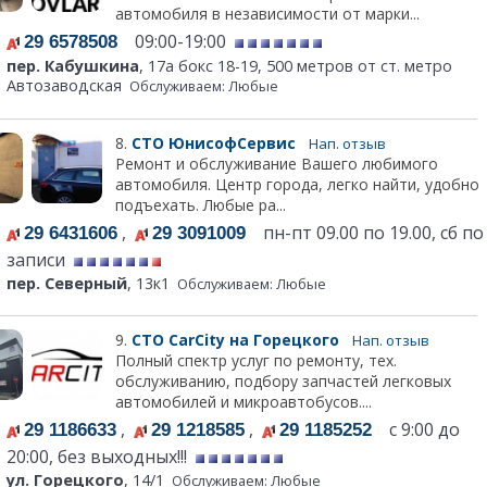
автомобиля в независимости от марки...
09:00-19:00
29 6578508
пер. Кабушкина
, 17а бокс 18-19, 500 метров от ст. метро
Автозаводская
Обслуживаем: Любые
8.
СТО ЮнисофСервис
Нап. отзыв
Ремонт и обслуживание Вашего любимого
автомобиля. Центр города, легко найти, удобно
подъехать. Любые ра...
,
пн-пт 09.00 по 19.00, сб по
29 6431606
29 3091009
записи
пер. Северный
, 13к1
Обслуживаем: Любые
9.
СТО CarCity на Горецкого
Нап. отзыв
Полный спектр услуг по ремонту, тех.
обслуживанию, подбору запчастей легковых
автомобилей и микроавтобусов....
,
,
с 9:00 до
29 1186633
29 1218585
29 1185252
20:00, без выходных!!!
ул. Горецкого
, 14/1
Обслуживаем: Любые