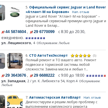
5.
Официальный сервис Jaguar и Land Rover
«Атлант-М на Боровая»
Нап. отзыв
Jaguar и Land Rover "Атлант-М на Боровая" –
официальный сервисный премиум центр Jaguar и
Land Rover в Белар...
,
с 8:30 до 20:30,
44 5874604
29 6770099
ежедневно.
ул. Лещинского
, 4
Обслуживаем: Любые
6.
СТО АвтоТехЭксперт
(5)
Полный ремонт и ТО вашего авто. Ремонт
подвески и тормозной системы любой
сложности. Замена масла и любых т...
,
с 9:00 до 18:00
29 3643676
29 6688222
ул. Западная
, 2 / ул. К. Либкнехта 54, Корп.4
Обслуживаем:
Любые
7.
Автомастерская АвтоВларт
Нап. отзыв
Диагностируем и решим любую проблему с
выполнением комплексного ремонта