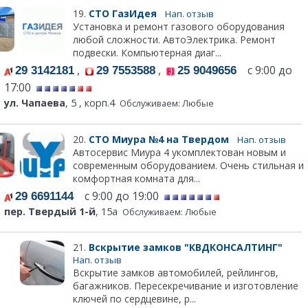
19.
СТО ГазИдея
Нап. отзыв
Установка и ремонт газового оборудования
любой сложности. АвтоЭлектрика. Ремонт
подвески. Компьютерная диаг...
,
,
с 9:00 до
29 3142181
29 7553588
25 9049656
17:00
ул. Чапаева
, 5 , корп.4
Обслуживаем: Любые
20.
СТО Миура №4 на Твердом
Нап. отзыв
Автосервис Миура 4 укомплектован новым и
современным оборудованием. Очень стильная и
комфортная комната для...
с 9:00 до 19:00
29 6691144
пер. Твердый 1-й
, 15а
Обслуживаем: Любые
21.
Вскрытие замков "КВДКОНСАЛТИНГ"
Нап. отзыв
Вскрытие замков автомобилей, рейлингов,
багажников. Пересекречивание и изготовление
ключей по сердцевине, р...