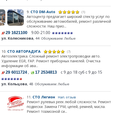
9.
СТО DM-Auto
(1)
Автоцентр предлагает широкий спектр услуг по
обслуживанию автомобилей, ремонт различной
сложности. Наш прио...
9.00-21.00
29 1621100
ул. Колесникова
, 44
Обслуживаем: Любые
10.
СТО АВТОРАДУГА
(7)
Автоэлектрика. Сложный ремонт электропроводки авто.
Удаление EGR, FAP. Ремонт приборных панелей. Очистка
информации об ава...
,
с 9 до 18 суб с 9 до 15
29 6011724
17 2534813
ул. Кольцова
, 48
Обслуживаем: Любые
11.
СТО Легион
Нап. отзыв
Ремонт рулевых реек любой сложности. Ремонт
подвески. Замена ГРМ, цепей, ремней, масла.
Ремонт тормозной си...