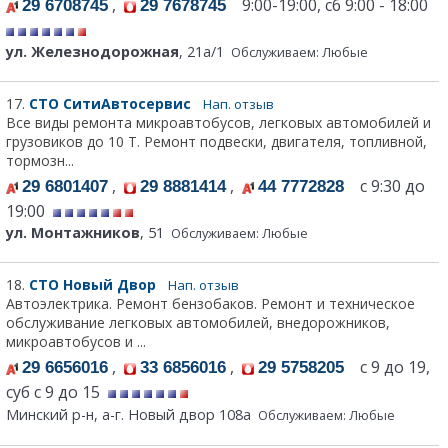
,
9:00-19:00, сб 9:00 - 18:00
29 6708745
29 7678745
ул. Железнодорожная
, 21а/1
Обслуживаем: Любые
17.
СТО СитиАвтосервис
Нап. отзыв
Все виды ремонта микроавтобусов, легковых автомобилей и
грузовиков до 10 Т. Ремонт подвески, двигателя, топливной,
тормозн...
,
,
с 9:30 до
29 6801407
29 8881414
44 7772828
19:00
ул. Монтажников
, 51
Обслуживаем: Любые
18.
СТО Новый Двор
Нап. отзыв
Автоэлектрика. Ремонт бензобаков. Ремонт и техническое
обслуживание легковых автомобилей, внедорожников,
микроавтобусов и ...
,
,
с 9 до 19,
29 6656016
33 6856016
29 5758205
суб с 9 до 15
Минский р-н, а-г. Новый двор 108а
Обслуживаем: Любые