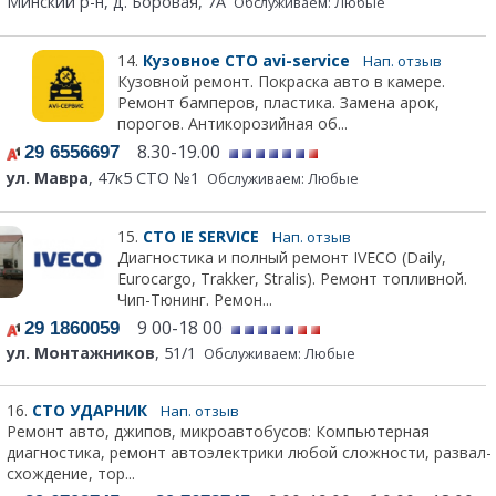
Минский р-н, д. Боровая, 7А
Обслуживаем: Любые
14.
Кузовное СТО avi-service
Нап. отзыв
Кузовной ремонт. Покраска авто в камере.
Ремонт бамперов, пластика. Замена арок,
порогов. Антикорозийная об...
8.30-19.00
29 6556697
ул. Мавра
, 47к5 СТО №1
Обслуживаем: Любые
15.
СТО IE SERVICE
Нап. отзыв
Диагностика и полный ремонт IVECO (Daily,
Eurocargo, Trakker, Stralis). Ремонт топливной.
Чип-Тюнинг. Ремон...
9 00-18 00
29 1860059
ул. Монтажников
, 51/1
Обслуживаем: Любые
16.
СТО УДАРНИК
Нап. отзыв
Ремонт авто, джипов, микроавтобусов: Компьютерная
диагностика, ремонт автоэлектрики любой сложности, развал-
схождение, тор...