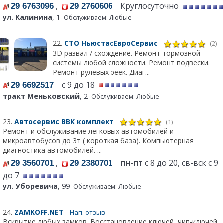
,
Круглосуточно
29 6763096
29 2760606
ул. Калинина
, 1
Обслуживаем: Любые
22.
СТО НьюстасЕвроСервис
(2)
3D развал / схождение. Ремонт тормозной
системы любой сложности. Ремонт подвески.
Ремонт рулевых реек. Диаг...
с 9 до 18
29 6692517
тракт Меньковский
, 2
Обслуживаем: Любые
23.
Автосервис ВВК комплект
(1)
Ремонт и обслуживание легковых автомобилей и
микроавтобусов до 3т ( короткая база). Компьютерная
диагностика автомобилей. ...
,
пн-пт с 8 до 20, св-вск с 9
29 3560701
29 2380701
до 7
ул. Уборевича
, 99
Обслуживаем: Любые
24.
ZAMKOFF.NET
Нап. отзыв
Вскрытие любых замков. Восстановление ключей, чип-ключей.