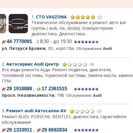
1.
СТО VAGZONA
(2)
Техническое обслуживание и ремонт авто ваг
группы ( audi, vw, skoda). Компьютерная
диагностика. Диагностика...
с 8:30 - до 19:30
44 7770091
ул. Петруся Бровки
, 30 , корп.18a
Обслуживаем:
Audi
2.
Автосервис Audi Центр
(4)
Все виды ремонта Ауди. Ремонт подвески, двигателя,
топливной системы, тормозной системы. Замена масла, замена
ГРМ.
,
29 1918888
17 2361515
просп. Независимости
, 198
Обслуживаем:
Audi
3.
Ремонт audi Автосалон-AV
(2)
Ремонт AUDI, PORSCHE, BENTLEY, диагностика, гарантийное
обслуживание
,
29 1333911
29 6692834