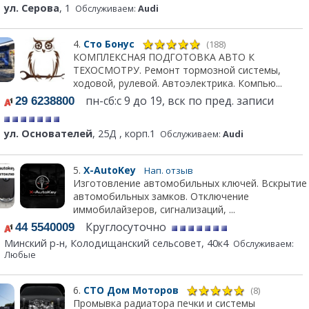
ул. Серова
, 1
Обслуживаем:
Audi
4.
Сто Бонус
(188)
КОМПЛЕКСНАЯ ПОДГОТОВКА АВТО К
ТЕХОСМОТРУ. Ремонт тормозной системы,
ходовой, рулевой. Автоэлектрика. Компью...
пн-сб:с 9 до 19, вск по пред. записи
29 6238800
ул. Основателей
, 25Д , корп.1
Обслуживаем:
Audi
5.
X-AutoKey
Нап. отзыв
Изготовление автомобильных ключей. Вскрытие
автомобильных замков. Отключение
иммобилайзеров, сигнализаций, ...
Круглосуточно
44 5540009
Минский р-н, Колодищанский сельсовет, 40к4
Обслуживаем:
Любые
6.
СТО Дом Моторов
(8)
Промывка радиатора печки и системы