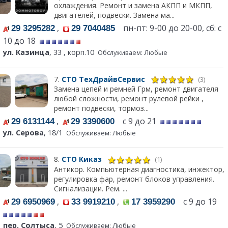
охлаждения. Ремонт и замена АКПП и МКПП,
двигателей, подвески. Замена ма...
,
пн-пт: 9-00 до 20-00, сб: с
29 3295282
29 7040485
10 до 18
ул. Казинца
, 33 , корп.10
Обслуживаем: Любые
7.
СТО ТехДрайвСервис
(3)
Замена цепей и ремней Грм, ремонт двигателя
любой сложности, ремонт рулевой рейки ,
ремонт подвески, тормоз...
,
с 9 до 21
29 6131144
29 3390600
ул. Серова
, 18/1
Обслуживаем: Любые
8.
СТО Киказ
(1)
Антикор. Компьютерная диагностика, инжектор,
регулировка фар, ремонт блоков управления.
Сигнализации. Рем. ...
,
,
с 9 до 19
29 6950969
33 9919210
17 3959290
пер. Солтыса
, 5
Обслуживаем: Любые