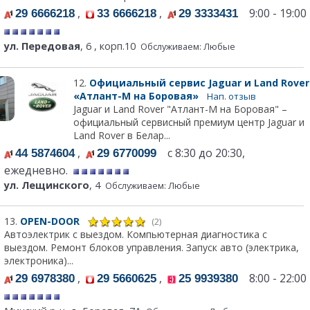
,
,
9:00 - 19:00
29 6666218
33 6666218
29 3333431
ул. Передовая
, 6 , корп.10
Обслуживаем: Любые
12.
Официальный сервис Jaguar и Land Rover
«Атлант-М на Боровая»
Нап. отзыв
Jaguar и Land Rover "Атлант-М на Боровая" –
официальный сервисный премиум центр Jaguar и
Land Rover в Белар...
,
с 8:30 до 20:30,
44 5874604
29 6770099
ежедневно.
ул. Лещинского
, 4
Обслуживаем: Любые
13.
OPEN-DOOR
(2)
Автоэлектрик с выездом. Компьютерная диагностика с
выездом. Ремонт блоков управления. Запуск авто (электрика,
электроника)...
,
,
8:00 - 22:00
29 6978380
29 5660625
25 9939380