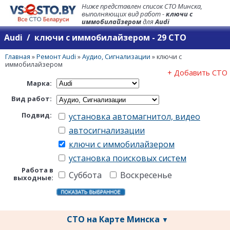
Ниже представлен список СТО Минска,
выполняющих вид работ -
ключи с
иммобилайзером
для
Audi
Audi / ключи с иммобилайзером - 29 СТО
Главная
»
Ремонт Audi
»
Аудио, Сигнализации
»
ключи с
иммобилайзером
+ Добавить СТО
Марка:
Вид работ:
Подвид:
установка автомагнитол, видео
автосигнализации
ключи с иммобилайзером
установка поисковых систем
Работа в
Суббота
Воскресенье
выходные:
СТО на Карте Минска
▼