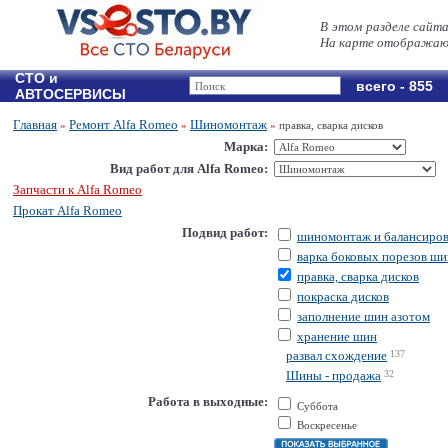
В этом разделе сайт
На карте отображают
СТО и
всего - 855
АВТОСЕРВИСЫ
Главная
Ремонт Alfa Romeo
Шиномонтаж
»
»
»
правка, сварка дисков
Марка:
Вид работ для Alfa Romeo:
Запчасти к Alfa Romeo
Прокат Alfa Romeo
Подвид работ:
шиномонтаж и балансиров
варка боковых порезов ши
правка, сварка дисков
покраска дисков
заполнение шин азотом
хранение шин
развал схождение
137
Шины - продажа
32
Работа в выходные:
Суббота
Воскресенье