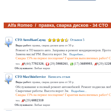
Alfa Romeo / правка, сварка дисков - 34 СТО
СТО АвтоНьюСаунд
Отзывов 5
1
Виды работ:
правка, сварка дисков цена от 50 р.
Ремонт и ТО вашего авто. Заправка и ремонт кондиционеров. Прот
Замена маслаГРМ. Высота ворот 3м.
Подробнее...
Скидка 15% на первое посещение! Гарантия выполненных работ! С
(44)
7792326
,
(29)
5908261
,
(17)
3689993
,
(29)
122
тел.
Обслуживаем:
Любые марки
СТО MaxShinService
Написать отзыв
2
Виды работ:
правка, сварка дисков цена от 50 р.
Обслуживание и полный ремонт автомобилей. Ремонт подвески любо
Сварочные работы. Высота ворот 3м.
Подробнее...
Скидка 15% на первое посещение! Гарантия выполненных работ! С
(29)
6082310
тел.
Обслуживаем:
Любые марки