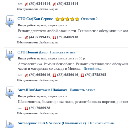
(29)
6341414
,
(29)
6331414
тел.
Обслуживаем:
Любые марки
СТО СофКап Сервис
Отзывов 2
13
Виды работ:
правка, сварка дисков ...
Ремонт двигателя любой сложности. Техническое обслуживание авт
(44)
5199435
,
(29)
8406938
тел.
Обслуживаем:
Любые марки
СТО Новый Двор
Написать отзыв
14
Виды работ:
правка, сварка дисков цена от 50 р.
Автоэлектрика. Ремонт бензобаков. Ремонт и техническое обслужи
части и материалы со склада в Минске.
Подробнее...
(29)
6656016
,
(33)
6856016
,
(29)
5758205
тел.
Обслуживаем:
Любые марки
АвтоШинМонтаж в Шабанах
Написать отзыв
15
Виды работ:
правка, сварка дисков ...
Шиномонтаж, балансировка колес, ремонт боковых порезов, рихтов
(29)
7086928
тел.
Обслуживаем:
Любые марки
Автосервис TEXX Service (Ольшанская)
Написать отзыв
16