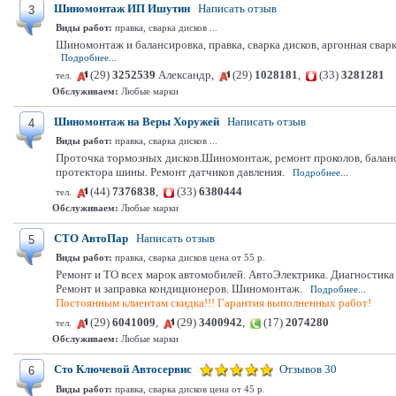
Шиномонтаж ИП Ишутин
Написать отзыв
3
Виды работ:
правка, сварка дисков ...
Шиномонтаж и балансировка, правка, сварка дисков, аргонная сварк
Подробнее...
(29)
3252539
Александр,
(29)
1028181
,
(33)
3281281
тел.
Обслуживаем:
Любые марки
Шиномонтаж на Веры Хоружей
Написать отзыв
4
Виды работ:
правка, сварка дисков ...
Проточка тормозных дисков.Шиномонтаж, ремонт проколов, балансиро
протектора шины. Ремонт датчиков давления.
Подробнее...
(44)
7376838
,
(33)
6380444
тел.
Обслуживаем:
Любые марки
СТО АвтоПар
Написать отзыв
5
Виды работ:
правка, сварка дисков цена от 55 р.
Ремонт и ТО всех марок автомобилей. АвтоЭлектрика. Диагностик
Ремонт и заправка кондиционеров. Шиномонтаж.
Подробнее...
Постоянным клиентам скидка!!! Гарантия выполненных работ!
(29)
6041009
,
(29)
3400942
,
(17)
2074280
тел.
Обслуживаем:
Любые марки
Сто Ключевой Автосервис
Отзывов 30
6
Виды работ:
правка, сварка дисков цена от 45 р.