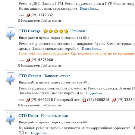
Ремонт ДВС. Замена ГРМ. Ремонт рулевых реек и ГУР. Ремонт конд
Комп. диагностика, автоэлектрика
Подробнее...
(29)
1712332
тел.
Обслуживаем:
Любые марки
СТО Garage
Отзывов 1
7
Виды работ:
правка, сварка дисков цена от 60 р.
Ремонт и диагностика легковых и микроавтобусов. Компьютерная ди
дисков. Замена сцепления, коробок.
Подробнее...
Проточка тормозного диска - 35р. подвески бесплатно по предвари
(29)
6376060
тел.
Обслуживаем:
Любые марки
СТО Легион
Написать отзыв
8
Виды работ:
правка, сварка дисков цена от 40 р.
Ремонт рулевых реек любой сложности. Ремонт подвески. Замена Г
Замена автостекл. Высота ворот - 4 м.
Подробнее...
(29)
6666218
Слесарный цех,
(33)
6666218
,
(29)
33334
тел.
Обслуживаем:
Любые марки
СТО Позит
Написать отзыв
9
Виды работ:
правка, сварка дисков цена от 60 р.
Кузовной ремонт любой сложности. Антикоррозийная обработка. П
2,3 м.
Подробнее...