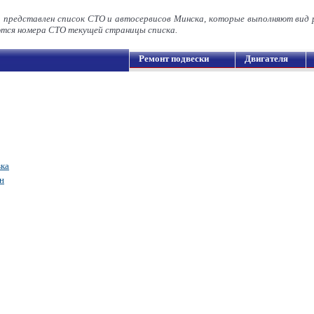
а представлен список СТО и автосервисов Минска, которые выполняют вид
ся номера СТО текущей страницы списка.
Ремонт подвески
Двигателя
ка
н