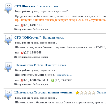
СТО Шина тут
Написать отзыв
20
Виды работ:
правка, сварка дисков цена от 40 р.
Продажа автомобильных шин, литых и штампованных дисков. Шином
При покупки шин или дисков действует скидка 20% на услуги шино
(29)
6491313
тел.
Обслуживаем:
Любые марки
СТО "ЮВСгрупп"
Написать отзыв
21
Виды работ:
правка, сварка дисков ...
Шиномонтаж, варка боковых порезов. Балансировка колес R12-R20,
(29)
1386948
тел.
Обслуживаем:
Любые марки
Шиномонтаж Игбел
Написать отзыв
22
Виды работ:
правка, сварка дисков ...
Шиномонтаж, ремонт дисков.
Подробнее...
(29)
6386567
МТС,
(17)
3638643
тел.
Обслуживаем:
Любые марки
Шиномонтаж Торговая шинная компания
Отзыво
23
Виды работ:
правка, сварка дисков ...
Шиномонтаж и балансировка, варка боковых порезов шин, правка, с