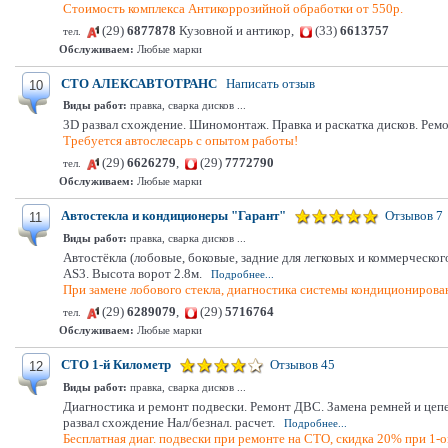
Стоимость комплекса Антикоррозийной обработки от 550р.
(29)
6877878
Кузовной и антикор,
(33)
6613757
тел.
Обслуживаем:
Любые марки
СТО АЛЕКСАВТОТРАНС
Написать отзыв
10
Виды работ:
правка, сварка дисков ...
3D развал схождение. Шиномонтаж. Правка и раскатка дисков. Ремон
Требуется автослесарь с опытом работы!
(29)
6626279
,
(29)
7772790
тел.
Обслуживаем:
Любые марки
Автостекла и кондиционеры "Гарант"
Отзывов 7
11
Виды работ:
правка, сварка дисков ...
Автостёкла (лобовые, боковые, задние для легковых и коммерческо
AS3. Высота ворот 2.8м.
Подробнее...
При замене лобового стекла, диагностика системы кондиционирова
(29)
6289079
,
(29)
5716764
тел.
Обслуживаем:
Любые марки
СТО 1-й Километр
Отзывов 45
12
Виды работ:
правка, сварка дисков ...
Диагностика и ремонт подвески. Ремонт ДВС. Замена ремней и цепе
развал схождение Нал/безнал. расчет.
Подробнее...
Бесплатная диаг. подвески при ремонте на СТО, скидка 20% при 1-