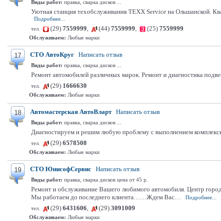
Виды работ:
правка, сварка дисков ...
Уютная станция техобслуживания TEXX Service на Ольшанской. Ква
Подробнее...
(29)
7559999
,
(44)
7559999
,
(25)
7559999
тел.
Обслуживаем:
Любые марки
СТО АвтоКруг
Написать отзыв
17
Виды работ:
правка, сварка дисков ...
Ремонт автомобилей различных марок. Ремонт и диагностика подвес
(29)
1666630
тел.
Обслуживаем:
Любые марки
Автомастерская АвтоВларт
Написать отзыв
18
Виды работ:
правка, сварка дисков ...
Диагностируем и решим любую проблему с выполнением комплексно
(29)
6578508
тел.
Обслуживаем:
Любые марки
СТО ЮнисофСервис
Написать отзыв
19
Виды работ:
правка, сварка дисков цена от 45 р.
Ремонт и обслуживание Вашего любимого автомобиля. Центр город
Мы работаем до последнего клиента……Ждем Вас…
Подробнее...
(29)
6431606
,
(29)
3091009
тел.
Обслуживаем:
Любые марки