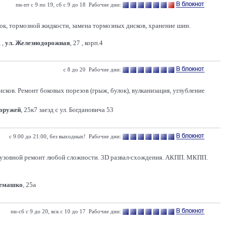
пн-пт с 9 по 19, сб с 9 до 18 Рабочие дни:
док, тормозной жидкости, замена тормозных дисков, хранение шин.
 ,
ул. Железнодорожная
, 27 , корп.4
с 8 до 20 Рабочие дни:
сков. Ремонт боковых порезов (грыж, булок), вулканизация, углубление
Хоружей
, 25к7 заезд с ул. Богдановича 53
с 9:00 до 21:00, без выходных! Рабочие дни:
 Кузовной ремонт любой сложности. 3D развал-схождения. АКПП. МКПП.
Семашко
, 25а
пн-сб с 9 до 20, вск с 10 до 17 Рабочие дни: