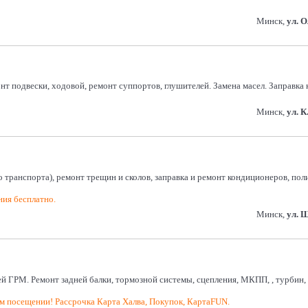
Минск,
ул. 
т подвески, ходовой, ремонт суппортов, глушителей. Замена масел. Заправка 
Минск,
ул. К
го транспорта), ремонт трещин и сколов, заправка и ремонт кондиционеров, п
ния бесплатно.
Минск,
ул. 
й ГРМ. Ремонт задней балки, тормозной системы, сцепления, МКПП, , турбин, 
ом посещении! Рассрочка Карта Халва, Покупок, КартаFUN.