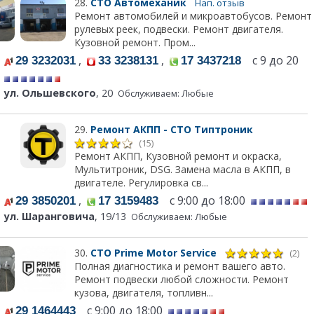
28.
СТО Автомеханик
Нап. отзыв
Ремонт автомобилей и микроавтобусов. Ремонт
рулевых реек, подвески. Ремонт двигателя.
Кузовной ремонт. Пром...
,
,
с 9 до 20
29 3232031
33 3238131
17 3437218
ул. Ольшевского
, 20
Обслуживаем: Любые
29.
Ремонт АКПП - СТО Типтроник
(15)
Ремонт АКПП, Кузовной ремонт и окраска,
Мультитроник, DSG. Замена масла в АКПП, в
двигателе. Регулировка св...
,
с 9:00 до 18:00
29 3850201
17 3159483
ул. Шаранговича
, 19/13
Обслуживаем: Любые
30.
СТО Prime Motor Service
(2)
Полная диагностика и ремонт вашего авто.
Ремонт подвески любой сложности. Ремонт
кузова, двигателя, топливн...
с 9:00 до 18:00
29 1464443