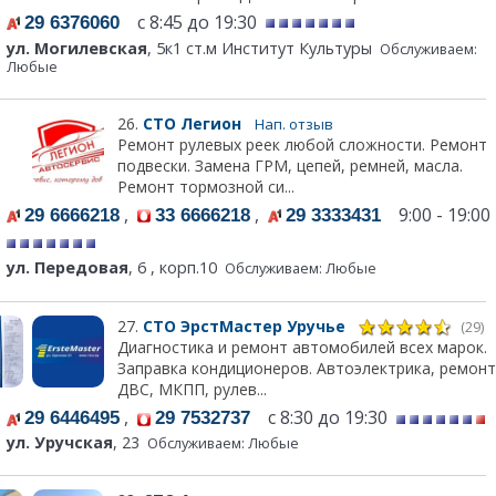
с 8:45 до 19:30
29 6376060
ул. Могилевская
, 5к1 ст.м Институт Культуры
Обслуживаем:
Любые
26.
СТО Легион
Нап. отзыв
Ремонт рулевых реек любой сложности. Ремонт
подвески. Замена ГРМ, цепей, ремней, масла.
Ремонт тормозной си...
,
,
9:00 - 19:00
29 6666218
33 6666218
29 3333431
ул. Передовая
, 6 , корп.10
Обслуживаем: Любые
27.
СТО ЭрстМастер Уручье
(29)
Диагностика и ремонт автомобилей всех марок.
Заправка кондиционеров. Автоэлектрика, ремонт
ДВС, МКПП, рулев...
,
с 8:30 до 19:30
29 6446495
29 7532737
ул. Уручская
, 23
Обслуживаем: Любые