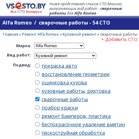
Ниже представлен список СТО Минска,
выполняющих вид работ -
сварочные
работы
для
Alfa Romeo
Alfa Romeo / сварочные работы - 54 СТО
Главная
»
Ремонт Alfa Romeo
»
Кузовной ремонт
»
сварочные работы
+ Добавить СТО
Марка:
Вид работ:
Подвид:
покраска авто
восстановление геометрии
оцинковка кузова
кузовные работы, рихтовка
сварочные работы
подбор краски
ремонт бамперов, пластика
беспокрасочное удаление вмятин
пескоструйная обработка