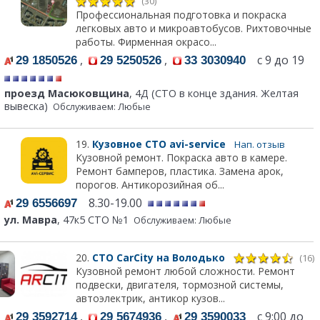
(30)
Профессиональная подготовка и покраска
легковых авто и микроавтобусов. Рихтовочные
работы. Фирменная окрасо...
,
,
с 9 до 19
29 1850526
29 5250526
33 3030940
проезд Масюковщина
, 4Д (СТО в конце здания. Желтая
вывеска)
Обслуживаем: Любые
19.
Кузовное СТО avi-service
Нап. отзыв
Кузовной ремонт. Покраска авто в камере.
Ремонт бамперов, пластика. Замена арок,
порогов. Антикорозийная об...
8.30-19.00
29 6556697
ул. Мавра
, 47к5 СТО №1
Обслуживаем: Любые
20.
СТО CarCity на Володько
(16)
Кузовной ремонт любой сложности. Ремонт
подвески, двигателя, тормозной системы,
автоэлектрик, антикор кузов...
,
,
с 9:00 до
29 3592714
29 5674936
29 3590033