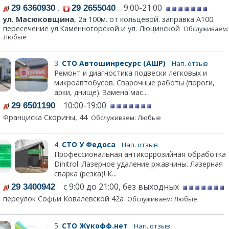
,
9:00-21:00
29 6360930
29 2655040
ул. Масюковщина
, 2а 100м. от кольцевой. заправка А100.
пересечение ул.Каменногорской и ул. Люцинской
Обслуживаем:
Любые
3.
СТО Автошинресурс (АШР)
Нап. отзыв
Ремонт и диагностика подвески легковых и
микроавтобусов. Сварочные работы (пороги,
арки, днище). Замена мас...
10:00-19:00
29 6501190
Франциска Скорины, 44
Обслуживаем: Любые
4.
СТО У Федоса
Нап. отзыв
Профессиональная антикоррозийная обработка
Dinitrol. Лазерное удаление ржавчины. Лазерная
сварка (резка)! К...
с 9:00 до 21:00, без выходных
29 3400942
переулок Софьи Ковалевской 42а
Обслуживаем: Любые
5.
СТО Жукофф.нет
Нап. отзыв