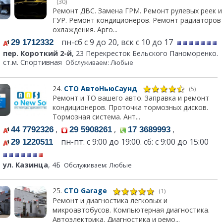
(30)
Ремонт ДВС. Замена ГРМ. Ремонт рулевых реек и
ГУР. Ремонт кондиционеров. Ремонт радиаторов
охлаждения. Арго...
пн-сб с 9 до 20, вск с 10 до 17
29 1712332
пер. Короткий 2-й
, 23 Перекресток Бельского Паноморенко.
ст.м. Спортивная
Обслуживаем: Любые
24.
СТО АвтоНьюСаунд
(5)
Ремонт и ТО вашего авто. Заправка и ремонт
кондиционеров. Проточка тормозных дисков.
Тормозная система. Ант...
,
,
,
44 7792326
29 5908261
17 3689993
пн-пт: с 9:00 до 19:00. сб: с 9:00 до 15:00
29 1220511
ул. Казинца
, 4Б
Обслуживаем: Любые
25.
СТО Garage
(1)
Ремонт и диагностика легковых и
микроавтобусов. Компьютерная диагностика.
Автоэлектрика. Диагностика и ремо...