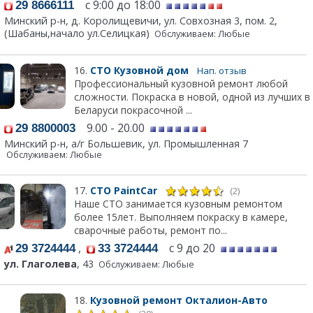
c 9:00 до 18:00
29 8666111
Минский р-н, д. Королищевичи, ул. Совхозная 3, пом. 2,
(Шабаны,начало ул.Селицкая)
Обслуживаем: Любые
16.
СТО Кузовной дом
Нап. отзыв
Профессиональный кузовной ремонт любой
сложности. Покраска в новой, одной из лучших в
Беларуси покрасочной ...
9.00 - 20.00
29 8800003
Минский р-н, а/г Большевик, ул. Промышленная 7
Обслуживаем: Любые
17.
СТО PaintCar
(2)
Наше СТО занимается кузовным ремонтом
более 15лет. Выполняем покраску в камере,
сварочные работы, ремонт по...
,
с 9 до 20
29 3724444
33 3724444
ул. Глаголева
, 43
Обслуживаем: Любые
18.
Кузовной ремонт Окталион-Авто