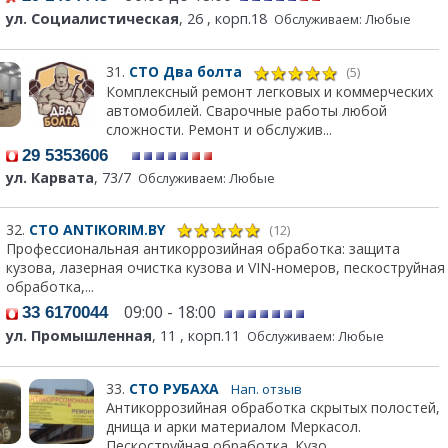
ул. Социалистическая
, 26 , корп.18
Обслуживаем: Любые
31.
СТО Два болта
(5)
Комплексный ремонт легковых и коммерческих
автомобилей. Сварочные работы любой
сложности. Ремонт и обслужив...
29 5353606
ул. Карвата
, 73/7
Обслуживаем: Любые
32.
СТО ANTIKORIM.BY
(12)
Профессиональная антикоррозийная обработка: защита
кузова, лазерная очистка кузова и VIN-номеров, пескоструйная
обработка,...
09:00 - 18:00
33 6170044
ул. Промышленная
, 11 , корп.11
Обслуживаем: Любые
33.
СТО РУБАХА
Нап. отзыв
Антикоррозийная обработка скрытых полостей,
днища и арки материалом Меркасол.
Пескоструйная обработка. Кузо...