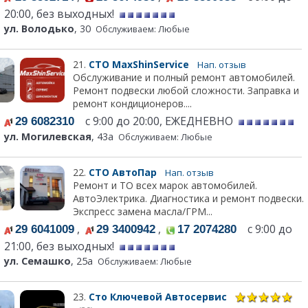
20:00, без выходных!
ул. Володько
, 30
Обслуживаем: Любые
21.
СТО MaxShinService
Нап. отзыв
Обслуживание и полный ремонт автомобилей.
Ремонт подвески любой сложности. Заправка и
ремонт кондиционеров....
с 9:00 до 20:00, ЕЖЕДНЕВНО
29 6082310
ул. Могилевская
, 43а
Обслуживаем: Любые
22.
СТО АвтоПар
Нап. отзыв
Ремонт и ТО всех марок автомобилей.
АвтоЭлектрика. Диагностика и ремонт подвески.
Экспресс замена масла/ГРМ...
,
,
с 9:00 до
29 6041009
29 3400942
17 2074280
21:00, без выходных!
ул. Семашко
, 25а
Обслуживаем: Любые
23.
Сто Ключевой Автосервис