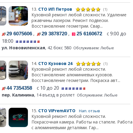
13.
СТО ИП Петров
(1)
Кузовной ремонт любой сложности. Удаление
ржавчины лазером. Ремонт подвески.
Восстановление геометрии. Свар...
,
,
с 9:00 до
29 6075606
29 3878720
25 6160672
18:00
ул. Нововиленская
, 42 бокс 580
Обслуживаем: Любые
14.
СТО Кузовов 24
(1)
Кузовной ремонт любой сложности.
Восстановление алюминиевых кузовов.
Восстановление геометрии. Покраска авт...
с 10 до 20
44 7354358
пер. Калинина
, 14 въезд в роллет
Обслуживаем: Любые
15.
СТО VIPremAVTO
Нап. отзыв
Кузовной ремонт любой сложности.
Покрасочная камера. Работы на стапеле. Работа
с алюминиевыми деталями. Гар...