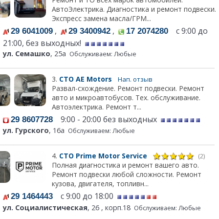
АвтоЭлектрика. Диагностика и ремонт подвески.
Экспресс замена масла/ГРМ...
,
,
с 9:00 до
29 6041009
29 3400942
17 2074280
21:00, без выходных!
ул. Семашко
, 25а
Обслуживаем: Любые
3.
СТО АЕ Моtors
Нап. отзыв
Развал-схождение. Ремонт подвески. Ремонт
авто и микроавтобусов. Тех. обслуживание.
Автоэлектрика. Ремонт т...
9:00 - 20:00 без выходных
29 8607728
ул. Гурского
, 16а
Обслуживаем: Любые
4.
СТО Prime Motor Service
(2)
Полная диагностика и ремонт вашего авто.
Ремонт подвески любой сложности. Ремонт
кузова, двигателя, топливн...
с 9:00 до 18:00
29 1464443
ул. Социалистическая
, 26 , корп.18
Обслуживаем: Любые