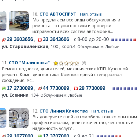
10.
СТО АВТОСПРУТ
Нап. отзыв
Мы предлагаем все виды обслуживания и
ремонта - от диагностики и проверки
исправности всех систем автомобил...
,
с 8-00 до 20-00
29 3603656
33 3643606
ул. Старовиленская
, 100 , корп.4
Обслуживаем: Любые
11.
СТО "Малиновка"
(6)
Ремонт подвески, двигателей, механических КПП. Кузовной
ремонт. Комп. диагностика. Компьютерный стенд развал-
схождения. Ус...
,
,
17 2730099
44 7730099
29 7730099
ул. Есенина
, 134
Обслуживаем: Любые
12.
СТО Линия Качества
Нап. отзыв
Вы доверяете свой автомобиль только опытным
профессионалам, цените качество, честность и
надежность услуг? ...
,
с 9 до 21
29 1677000
17 3707000