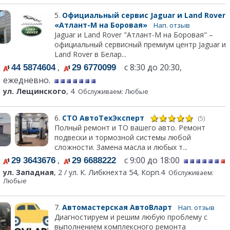
5.
Официальный сервис Jaguar и Land Rover
«Атлант-М на Боровая»
Нап. отзыв
Jaguar и Land Rover "Атлант-М на Боровая" –
официальный сервисный премиум центр Jaguar и
Land Rover в Белар...
,
с 8:30 до 20:30,
44 5874604
29 6770099
ежедневно.
ул. Лещинского
, 4
Обслуживаем: Любые
6.
СТО АвтоТехЭксперт
(5)
Полный ремонт и ТО вашего авто. Ремонт
подвески и тормозной системы любой
сложности. Замена масла и любых т...
,
с 9:00 до 18:00
29 3643676
29 6688222
ул. Западная
, 2 / ул. К. Либкнехта 54, Корп.4
Обслуживаем:
Любые
7.
Автомастерская АвтоВларт
Нап. отзыв
Диагностируем и решим любую проблему с
выполнением комплексного ремонта