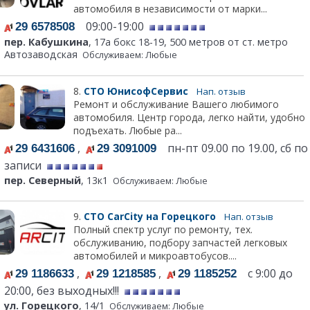
автомобиля в независимости от марки...
09:00-19:00
29 6578508
пер. Кабушкина
, 17а бокс 18-19, 500 метров от ст. метро
Автозаводская
Обслуживаем: Любые
8.
СТО ЮнисофСервис
Нап. отзыв
Ремонт и обслуживание Вашего любимого
автомобиля. Центр города, легко найти, удобно
подъехать. Любые ра...
,
пн-пт 09.00 по 19.00, сб по
29 6431606
29 3091009
записи
пер. Северный
, 13к1
Обслуживаем: Любые
9.
СТО CarCity на Горецкого
Нап. отзыв
Полный спектр услуг по ремонту, тех.
обслуживанию, подбору запчастей легковых
автомобилей и микроавтобусов....
,
,
с 9:00 до
29 1186633
29 1218585
29 1185252
20:00, без выходных!!!
ул. Горецкого
, 14/1
Обслуживаем: Любые