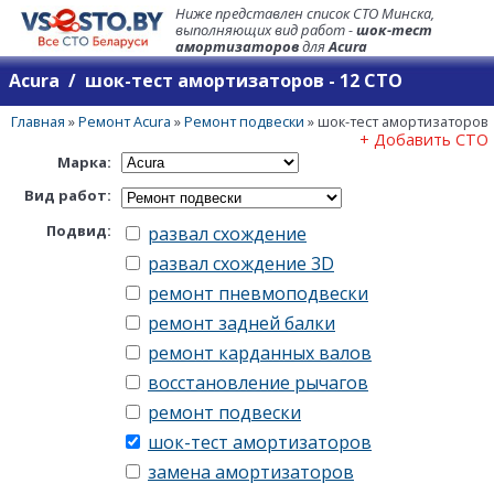
Ниже представлен список СТО Минска,
выполняющих вид работ -
шок-тест
амортизаторов
для
Acura
Acura / шок-тест амортизаторов - 12 СТО
Главная
»
Ремонт Acura
»
Ремонт подвески
»
шок-тест амортизаторов
+ Добавить СТО
Марка:
Вид работ:
Подвид:
развал схождение
развал схождение 3D
ремонт пневмоподвески
ремонт задней балки
ремонт карданных валов
восстановление рычагов
ремонт подвески
шок-тест амортизаторов
замена амортизаторов