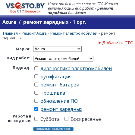
Ниже представлен список СТО Минска,
выполняющих вид работ -
ремонт
зарядных
для
Acura
Acura / ремонт зарядных - 1 орг.
Главная
»
Ремонт Acura
»
Ремонт электромобилей
»
ремонт
зарядных
+ Добавить СТО
Марка:
Вид работ:
Подвид:
диагностика электромобилей
русификация
ремонт батареи
прошивка
обновление ПО
ремонт зарядных
Работа в
Суббота
Воскресенье
выходные: