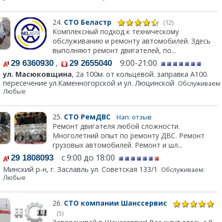
24.
СТО Беластр
(12)
Комплексный подход к техническому
обслуживанию и ремонту автомобилей. Здесь
выполняют ремонт двигателей, по...
,
9:00-21:00
29 6360930
29 2655040
ул. Масюковщина
, 2а 100м. от кольцевой. заправка А100.
пересечение ул.Каменногорской и ул. Люцинской
Обслуживаем:
Любые
25.
СТО РемДВС
Нап. отзыв
Ремонт двигателя любой сложности.
Многолетний опыт по ремонту ДВС. Ремонт
грузовых автомобилей. Ремонт и шл...
с 9:00 до 18:00
29 1808093
Минский р-н, г. Заславль ул. Советская 133/1
Обслуживаем:
Любые
26.
СТО компании Шанссервис
(5)