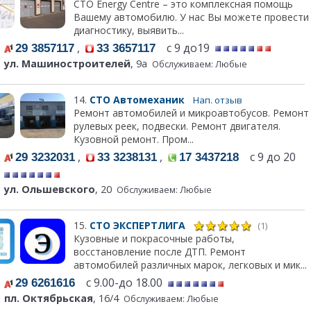
СТО Energy Centre – это комплексная помощь
Вашему автомобилю. У нас Вы можете провести
диагностику, выявить...
,
с 9 до19
29 3857117
33 3657117
ул. Машиностроителей
, 9а
Обслуживаем: Любые
14.
СТО Автомеханик
Нап. отзыв
Ремонт автомобилей и микроавтобусов. Ремонт
рулевых реек, подвески. Ремонт двигателя.
Кузовной ремонт. Пром...
,
,
с 9 до 20
29 3232031
33 3238131
17 3437218
ул. Ольшевского
, 20
Обслуживаем: Любые
15.
СТО ЭКСПЕРТЛИГА
(1)
Кузовные и покрасочные работы,
восстановление после ДТП. Ремонт
автомобилей различных марок, легковых и мик...
с 9.00-до 18.00
29 6261616
пл. Октябрьская
, 16/4
Обслуживаем: Любые