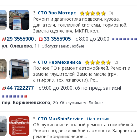
3.
СТО Эво Моторс
(3)
Ремонт и диагностика подвески, кузова,
двигателя, топливной системы, тормозной.
Замена сцепления, МКПП, кол...
,
с 8:00 до 20:00
29 3555900
33 3555905
ул. Олешева
, 11
Обслуживаем: Любые
4.
СТО НеоМеханика
(2)
Полное ТО и ремонт автомобилей. Ремонт и
замена глушителей. Замена масла (грм,
антифриз, тех. жидкости). Ре...
с 9:00 до 20:00, сб по пред. записи!
44 7222277
пер. Корженевского
, 26
Обслуживаем: Любые
5.
СТО MaxShinService
Нап. отзыв
Обслуживание и полный ремонт автомобилей.
Ремонт подвески любой сложности. Заправка и
ремонт кондиционеров....