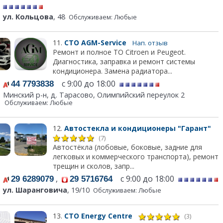
ул. Кольцова
, 48
Обслуживаем: Любые
11.
СТО AGM-Service
Нап. отзыв
Ремонт и полное ТО Citroen и Peugeot.
Диагностика, заправка и ремонт системы
кондиционера. Замена радиатора...
с 9:00 до 18:00
44 7793838
Минский р-н, д. Тарасово, Олимпийский переулок 2
Обслуживаем: Любые
12.
Автостекла и кондиционеры "Гарант"
(7)
Автостёкла (лобовые, боковые, задние для
легковых и коммерческого транспорта), ремонт
трещин и сколов, запр...
,
с 9:00 до 18:00
29 6289079
29 5716764
ул. Шаранговича
, 19/10
Обслуживаем: Любые
13.
СТО Energy Centre
(3)