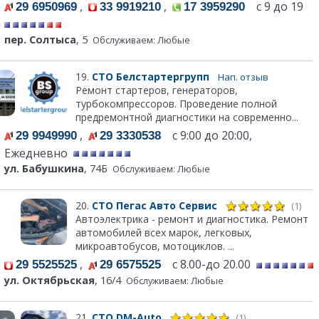
,
,
с 9 до 19
29 6950969
33 9919210
17 3959290
пер. Солтыса
, 5
Обслуживаем: Любые
19.
СТО Белстартергрупп
Нап. отзыв
Ремонт стартеров, генераторов,
турбокомпрессоров. Проведение полной
предремонтной диагностики на современно...
,
с 9:00 до 20:00,
29 9949990
29 3330538
Ежедневно
ул. Бабушкина
, 74Б
Обслуживаем: Любые
20.
СТО Пегас Авто Сервис
(1)
Автоэлектрика - ремонт и диагностика. Ремонт
автомобилей всех марок, легковых,
микроавтобусов, мотоциклов. ...
,
с 8.00-до 20.00
29 5525525
29 6575525
ул. Октябрьская
, 16/4
Обслуживаем: Любые
21.
СТО DM-Auto
(1)