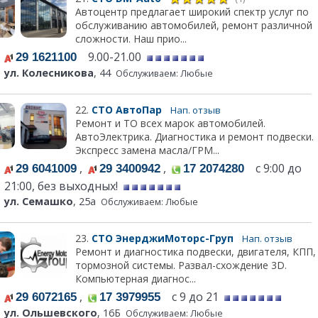
Автоцентр предлагает широкий спектр услуг по
обслуживанию автомобилей, ремонт различной
сложности. Наш прио...
9.00-21.00
29 1621100
ул. Колесникова
, 44
Обслуживаем: Любые
22.
СТО АвтоПар
Нап. отзыв
Ремонт и ТО всех марок автомобилей.
АвтоЭлектрика. Диагностика и ремонт подвески.
Экспресс замена масла/ГРМ...
,
,
с 9:00 до
29 6041009
29 3400942
17 2074280
21:00, без выходных!
ул. Семашко
, 25а
Обслуживаем: Любые
23.
СТО ЭнерджиМоторс-Груп
Нап. отзыв
Ремонт и диагностика подвески, двигателя, КПП,
тормозной системы. Развал-схождение 3D.
Компьютерная диагнос...
,
с 9 до 21
29 6072165
17 3979955
ул. Ольшевского
, 16Б
Обслуживаем: Любые