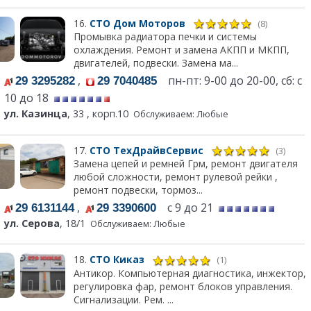
16.
СТО Дом Моторов
(8)
Промывка радиатора печки и системы
охлаждения. Ремонт и замена АКПП и МКПП,
двигателей, подвески. Замена ма...
,
пн-пт: 9-00 до 20-00, сб: с
29 3295282
29 7040485
10 до 18
ул. Казинца
, 33 , корп.10
Обслуживаем: Любые
17.
СТО ТехДрайвСервис
(3)
Замена цепей и ремней Грм, ремонт двигателя
любой сложности, ремонт рулевой рейки ,
ремонт подвески, тормоз...
,
с 9 до 21
29 6131144
29 3390600
ул. Серова
, 18/1
Обслуживаем: Любые
18.
СТО Киказ
(1)
Антикор. Компьютерная диагностика, инжектор,
регулировка фар, ремонт блоков управления.
Сигнализации. Рем. ...