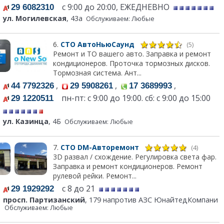
с 9:00 до 20:00, ЕЖЕДНЕВНО
29 6082310
ул. Могилевская
, 43а
Обслуживаем: Любые
6.
СТО АвтоНьюСаунд
(5)
Ремонт и ТО вашего авто. Заправка и ремонт
кондиционеров. Проточка тормозных дисков.
Тормозная система. Ант...
,
,
,
44 7792326
29 5908261
17 3689993
пн-пт: с 9:00 до 19:00. сб: с 9:00 до 15:00
29 1220511
ул. Казинца
, 4Б
Обслуживаем: Любые
7.
СТО DM-Авторемонт
(4)
3D развал / схождение. Регулировка света фар.
Заправка и ремонт кондиционеров. Ремонт
рулевой рейки. Ремонт...
с 8 до 21
29 1929292
просп. Партизанский
, 179 напротив АЗС ЮнайтедКомпани
Обслуживаем: Любые