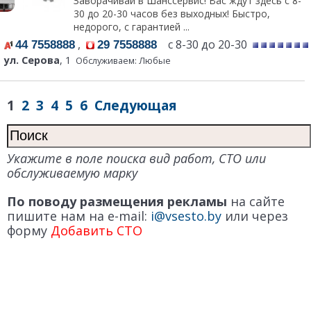
Заворачивай в Шанссервис! Вас ждут здесь с 8-
30 до 20-30 часов без выходных! Быстро,
недорого, с гарантией ...
,
с 8-30 до 20-30
44 7558888
29 7558888
ул. Серова
, 1
Обслуживаем: Любые
1
2
3
4
5
6
Следующая
Укажите в поле поиска вид работ, СТО или
обслуживаемую марку
По поводу размещения рекламы
на сайте
пишите нам на e-mail:
i@vsesto.by
или через
форму
Добавить СТО