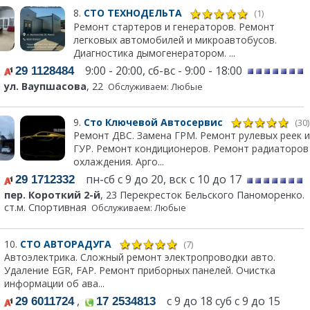
8.
СТО ТЕХНОДЕЛЬТА
(1)
Ремонт стартеров и генераторов. Ремонт
легковых автомобилей и микроавтобусов.
Диагностика дымогенератором. ...
9:00 - 20:00, сб-вс - 9:00 - 18:00
29 1128484
ул. Ваупшасова
, 22
Обслуживаем: Любые
9.
Сто Ключевой Автосервис
(30)
Ремонт ДВС. Замена ГРМ. Ремонт рулевых реек и
ГУР. Ремонт кондиционеров. Ремонт радиаторов
охлаждения. Арго...
пн-сб с 9 до 20, вск с 10 до 17
29 1712332
пер. Короткий 2-й
, 23 Перекресток Бельского Паноморенко.
ст.м. Спортивная
Обслуживаем: Любые
10.
СТО АВТОРАДУГА
(7)
Автоэлектрика. Сложный ремонт электропроводки авто.
Удаление EGR, FAP. Ремонт приборных панелей. Очистка
информации об ава...
,
с 9 до 18 суб с 9 до 15
29 6011724
17 2534813