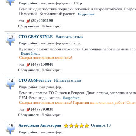
Виды работ:
полировка фар цена от 130 р.
Ремонт и диагностика подвески легковых и микроавтобусов. Свароч
Наличный - безналичный расчет.
Подробнее...
(29)
6501190
тел.
Обслуживаем:
Любые марки
СТО GRAY STYLE
Написать отзыв
13
Виды работ:
полировка фар цена от 75 р.
Кузовной ремонт любой сложности. Сварочные работы, замена арок, 
Подробнее...
Скидки постоянным клиентам!
(44)
7158848
тел.
Обслуживаем:
Любые марки
СТО AGM-Service
Написать отзыв
14
Виды работ:
полировка фар ...
Ремонт и полное ТО Citroen и Peugeot. Диагностика, заправка и р
ГРМ. Ремонт двигателя.
Подробнее...
Скидки постоянным клиентам! Гарантия выполненных работ! Опыт 
(44)
7793838
тел.
Обслуживаем:
Любые марки
Автостекла Автостория
Отзывов 13
15
Виды работ:
полировка фар ...