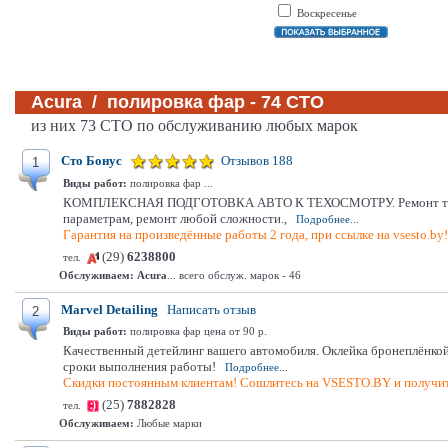
Воскресенье
Acura / полировка фар - 74 СТО
из них 73 СТО по обслуживанию любых марок
Сто Бонус
Отзывов 188
1
Виды работ:
полировка фар ...
КОМПЛЕКСНАЯ ПОДГОТОВКА АВТО К ТЕХОСМОТРУ. Ремонт тормозной 
параметрам, ремонт любой сложности.,
Подробнее...
Гарантия на произведённые работы 2 года, при ссылке на vsesto.by
(29)
6238800
тел.
Обслуживаем:
Acura
... всего обслуж. марок - 46
Marvel Detailing
Написать отзыв
2
Виды работ:
полировка фар цена от 90 р.
Качественный детейлинг вашего автомобиля. Оклейка бронеплёнкой
сроки выполнения работы!
Подробнее...
Скидки постоянным клиентам! Сошлитесь на VSESTO.BY и получит
(25)
7882828
тел.
Обслуживаем:
Любые марки