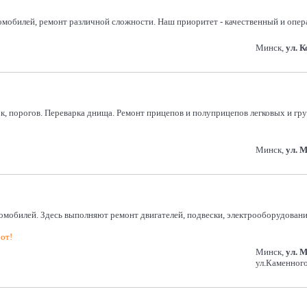
омобилей, ремонт различной сложности. Наш приоритет - качественный и опер
Минск,
ул. 
 порогов. Переварка днища. Ремонт прицепов и полуприцепов легковых и груз
Минск,
ул. 
обилей. Здесь выполняют ремонт двигателей, подвески, электрооборудования,
от!
Минск,
ул. 
ул.Каменного