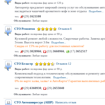
Виды работ:
полировка фар цена от 120 р.
Автоцентр предлагает широкий спектр услуг по обслуживанию авт
насладиться чашечкой ароматного кофе в зоне отдыха
Подробнее...
(29)
1621100
тел.
Обслуживаем:
Любые марки
СТО Ремонтов
Отзывов 6
10
Виды работ:
полировка фар цена от 90 р.
Кузовной ремонт любой сложности. Сварочные работы. Замена арок,
5тонн. Высота ворот 3.6м
Подробнее...
Скидка от 15% на работу для постоянных клиентов!
(29)
3020966
,
(33)
3660966
,
(17)
3652517
тел.
Обслуживаем:
Любые марки
СТО Беластр
Отзывов 12
11
Виды работ:
полировка фар цена от 90 р.
Комплексный подход к техническому обслуживанию и ремонту автом
современным технологиям.
Подробнее...
0% по карте халва, халва+ и АвтоКарта! Гарантия выполненных раб
(29)
6360930
,
(29)
2655040
тел.
Обслуживаем:
Любые марки
СТО Автошинресурс (АШР)
Написать отзыв
12