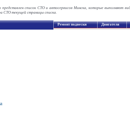
а представлен список СТО и автосервисов Минска, которые выполняют ви
а СТО текущей страницы списка.
Ремонт подвески
Двигателя
ка