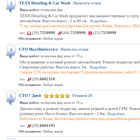
TEXX Detailing & Car Wash
Написать отзыв
3
Виды работ:
полировка фар ...
TEXX Detailing & Car Wash предлагает высококачественные услуг
автомобиля. Высота ворот - 2 м 40 см.
Подробнее...
У нас можно расплатиться картами рассрочек Халва, Черепаха, SM
(29)
7559999
,
(44)
7559999
,
(25)
7559999
тел.
Обслуживаем:
Любые марки
СТО MaxShinService
Написать отзыв
4
Виды работ:
полировка фар цена от 70 р.
Обслуживание и полный ремонт автомобилей. Ремонт подвески любо
Сварочные работы. Высота ворот 3м.
Подробнее...
Скидка 15% на первое посещение! Гарантия выполненных работ! С
(29)
6082310
тел.
Обслуживаем:
Любые марки
СТО 7 Дней
Отзывов 28
5
Виды работ:
полировка фар цена от 70 р.
Диагностика и ремонт подвески, замена ремней и цепей ГРМ. Ремо
рулевых реек. Нал и безнал. Высота ворот - 3.8м
Подробнее...
Работаем по Халве. Бесплатная диагностика при дальнейшем ремонт
(29)
6664195
тел.
Обслуживаем:
Любые марки