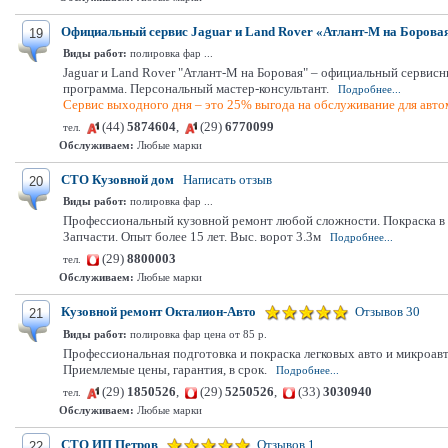
Официальный сервис Jaguar и Land Rover «Атлант-М на Борова
19
Виды работ:
полировка фар ...
Jaguar и Land Rover "Атлант-М на Боровая" – официальный сервисн
программа. Персональный мастер-консультант.
Подробнее...
Сервис выходного дня – это 25% выгода на обслуживание для автом
(44)
5874604
,
(29)
6770099
тел.
Обслуживаем:
Любые марки
СТО Кузовной дом
Написать отзыв
20
Виды работ:
полировка фар ...
Профессиональный кузовной ремонт любой сложности. Покраска в но
Запчасти. Опыт более 15 лет. Выс. ворот 3.3м
Подробнее...
(29)
8800003
тел.
Обслуживаем:
Любые марки
Кузовной ремонт Окталион-Авто
Отзывов 30
21
Виды работ:
полировка фар цена от 85 р.
Профессиональная подготовка и покраска легковых авто и микроав
Приемлемые цены, гарантия, в срок.
Подробнее...
(29)
1850526
,
(29)
5250526
,
(33)
3030940
тел.
Обслуживаем:
Любые марки
СТО ИП Петров
Отзывов 1
22