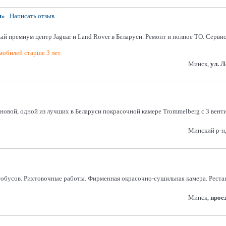
я»
Написать отзыв
ый премиум центр Jaguar и Land Rover в Беларуси. Ремонт и полное ТО. Серви
обилей старше 3 лет.
Минск,
ул. 
вой, одной из лучших в Беларуси покрасочной камере Trommelberg с 3 вентил
Минский р-н,
тобусов. Рихтовочные работы. Фирменная окрасочно-сушильная камера. Реста
Минск,
прое