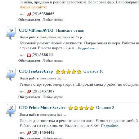
Замена, продажа и ремонт автостекол. Полировка фар. Нанопокрытие
Акция на сайте!
(29)
6958066
тел.
Обслуживаем:
Любые марки
СТО VIPremAVTO
Написать отзыв
16
Виды работ:
полировка фар цена от 75 р.
Кузовной ремонт любой сложности. Покрасочная камера. Работы на
случаями. Высота ворот - 2,4 м.
Подробнее...
(29)
8666111
тел.
Обслуживаем:
Любые марки
СТО ГенАвтоСтар
Отзывов 10
17
Виды работ:
полировка фар ...
Ремонт стартеров, генераторов. Широкий спектр работ по обслуж
(29)
3457307
тел.
Обслуживаем:
Любые марки
СТО Prime Motor Service
Отзывов 2
18
Виды работ:
полировка фар ...
Полная диагностика и ремонт вашего авто. Ремонт подвески любой с
Работаем со страховыми. Высота ворот 3.3м
Подробнее...
(29)
1464443
тел.
Обслуживаем:
Любые марки