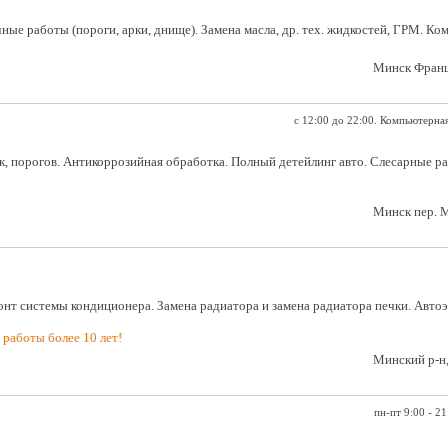
ные работы (пороги, арки, днище). Замена масла, др. тех. жидкостей, ГРМ. К
Минск Франц
с 12:00 до 22:00. Компьютер
порогов. Антикоррозийная обработка. Полный детейлинг авто. Слесарные работ
Минск пер. М
емонт системы кондиционера. Замена радиатора и замена радиатора печки. Авто
работы более 10 лет!
Минский р-н,
пн-пт 9:00 - 21