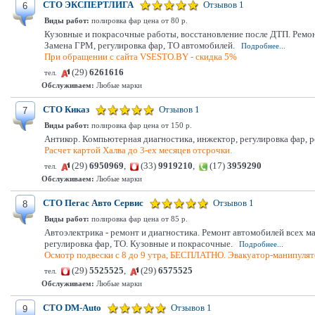
СТО ЭКСПЕРТЛИГА
Отзывов 1
6
Виды работ:
полировка фар цена от 80 р.
Кузовные и покрасочные работы, восстановление после ДТП. Ремон
Замена ГРМ, регулировка фар, ТО автомобилей.
Подробнее...
При обращении с сайта VSESTO.BY - скидка 5%
(29)
6261616
тел.
Обслуживаем:
Любые марки
СТО Киказ
Отзывов 1
7
Виды работ:
полировка фар цена от 150 р.
Антикор. Компьютерная диагностика, инжектор, регулировка фар, ре
Расчет картой Халва до 3-ех месяцев отсрочки.
(29)
6950969
,
(33)
9919210
,
(17)
3959290
тел.
Обслуживаем:
Любые марки
СТО Пегас Авто Сервис
Отзывов 1
8
Виды работ:
полировка фар цена от 85 р.
Автоэлектрика - ремонт и диагностика. Ремонт автомобилей всех м
регулировка фар, ТО. Кузовные и покрасочные.
Подробнее...
Осмотр подвески с 8 до 9 утра, БЕСПЛАТНО. Эвакуатор-манипулято
(29)
5525525
,
(29)
6575525
тел.
Обслуживаем:
Любые марки
СТО DM-Auto
Отзывов 1
9