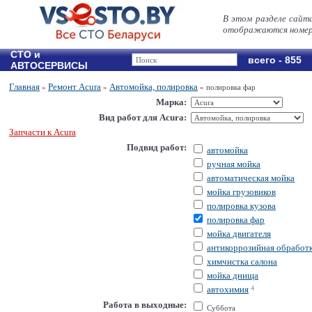
В этом разделе сайт
отображаются номер
СТО и
всего - 855
АВТОСЕРВИСЫ
Главная
Ремонт Acura
Автомойка, полировка
»
»
»
полировка фар
Марка:
Вид работ для Acura:
Запчасти к Acura
Подвид работ:
автомойка
ручная мойка
автоматическая мойка
мойка грузовиков
полировка кузова
полировка фар
мойка двигателя
антикоррозийная обработ
химчистка салона
мойка днища
автохимия
4
Работа в выходные:
Суббота