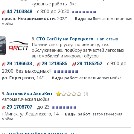
кузовные работы. Экс...
с 8:00 до 20:30
44 7103848
просп. Независимости
, 202/1
Виды работ:
автоматическая
мойка
8.
СТО CarCity на Горецкого
Нап. отзыв
Полный спектр услуг по ремонту, тех.
обслуживанию, подбору запчастей легковых
автомобилей и микроавтобусов....
,
,
с 9:00 до
29 1186633
29 1218585
29 1185252
20:00, без выходных!!!
ул. Горецкого
, 14/1
Виды работ:
автоматическая мойка
9.
Автомойка АкваКит
(1)
Автоматическая мойка
до 23
29 1706707
г.Минск, ул.Лещинского, 14
Виды работ:
автоматическая
мойка