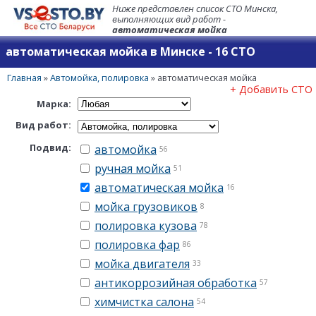
Ниже представлен список СТО Минска,
выполняющих вид работ -
автоматическая мойка
автоматическая мойка в Минске - 16 СТО
Главная
»
Автомойка, полировка
»
автоматическая мойка
+ Добавить СТО
Марка:
Вид работ:
Подвид:
автомойка
56
ручная мойка
51
автоматическая мойка
16
мойка грузовиков
8
полировка кузова
78
полировка фар
86
мойка двигателя
33
антикоррозийная обработка
57
химчистка салона
54