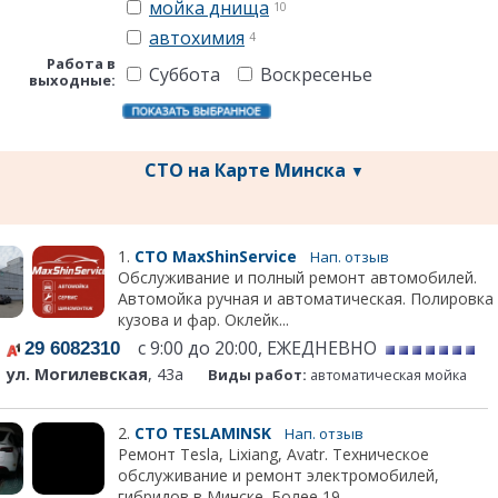
мойка днища
10
автохимия
4
Работа в
Суббота
Воскресенье
выходные:
СТО на Карте Минска
▼
1.
СТО MaxShinService
Нап. отзыв
Обслуживание и полный ремонт автомобилей.
Автомойка ручная и автоматическая. Полировка
кузова и фар. Оклейк...
с 9:00 до 20:00, ЕЖЕДНЕВНО
29 6082310
ул. Могилевская
, 43а
Виды работ:
автоматическая мойка
2.
СТО TESLAMINSK
Нап. отзыв
Ремонт Tesla, Lixiang, Avatr. Техническое
обслуживание и ремонт электромобилей,
гибридов в Минске. Более 19...