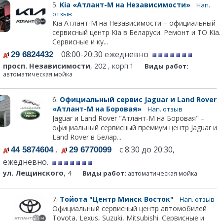
5.
Kia «Атлант-М на Независимости»
Нап.
отзыв
Kia Атлант-М на Независимости – официальный
сервисный центр Kia в Беларуси. Ремонт и ТО Kia.
Сервисные и ку...
08:00-20:30 ежедневно
29 6824432
просп. Независимости
, 202 , корп.1
Виды работ:
автоматическая мойка
6.
Официальный сервис Jaguar и Land Rover
«Атлант-М на Боровая»
Нап. отзыв
Jaguar и Land Rover "Атлант-М на Боровая" –
официальный сервисный премиум центр Jaguar и
Land Rover в Белар...
,
с 8:30 до 20:30,
44 5874604
29 6770099
ежедневно.
ул. Лещинского
, 4
Виды работ:
автоматическая мойка
7.
Тойота "Центр Минск Восток"
Нап. отзыв
Официальный сервисный центр автомобилей
Toyota, Lexus, Suzuki, Mitsubishi. Сервисные и