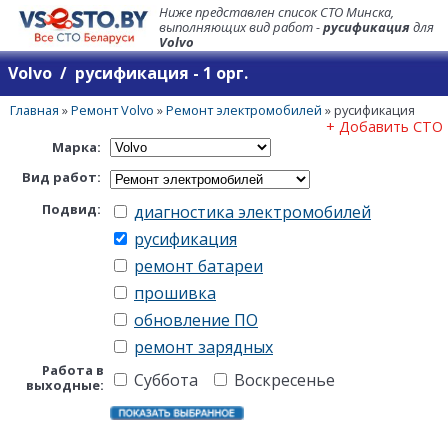
Ниже представлен список СТО Минска,
выполняющих вид работ -
русификация
для
Volvo
Volvo / русификация - 1 орг.
Главная
»
Ремонт Volvo
»
Ремонт электромобилей
»
русификация
+ Добавить СТО
Марка:
Вид работ:
Подвид:
диагностика электромобилей
русификация
ремонт батареи
прошивка
обновление ПО
ремонт зарядных
Работа в
Суббота
Воскресенье
выходные: