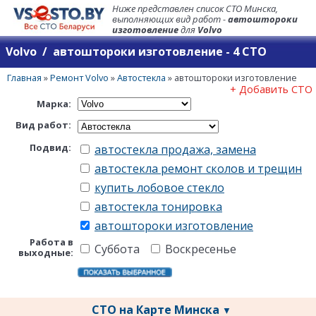
Ниже представлен список СТО Минска,
выполняющих вид работ -
автоштороки
изготовление
для
Volvo
Volvo / автоштороки изготовление - 4 СТО
Главная
»
Ремонт Volvo
»
Автостекла
»
автоштороки изготовление
+ Добавить СТО
Марка:
Вид работ:
Подвид:
автостекла продажа, замена
автостекла ремонт сколов и трещин
купить лобовое стекло
автостекла тонировка
автоштороки изготовление
Работа в
Суббота
Воскресенье
выходные:
СТО на Карте Минска
▼