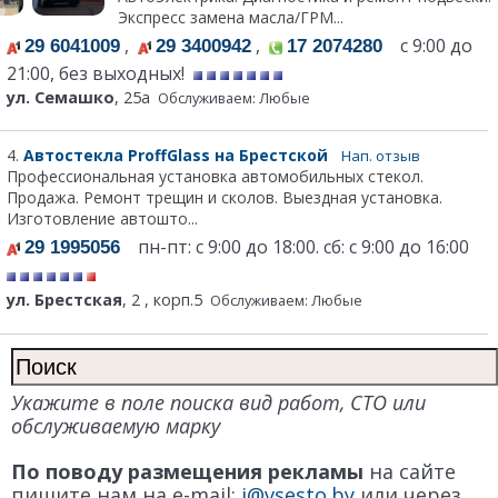
Экспресс замена масла/ГРМ...
,
,
с 9:00 до
29 6041009
29 3400942
17 2074280
21:00, без выходных!
ул. Семашко
, 25а
Обслуживаем: Любые
4.
Автостекла ProffGlass на Брестской
Нап. отзыв
Профессиональная установка автомобильных стекол.
Продажа. Ремонт трещин и сколов. Выездная установка.
Изготовление автошто...
пн-пт: с 9:00 до 18:00. сб: с 9:00 до 16:00
29 1995056
ул. Брестская
, 2 , корп.5
Обслуживаем: Любые
Укажите в поле поиска вид работ, СТО или
обслуживаемую марку
По поводу размещения рекламы
на сайте
пишите нам на e-mail:
i@vsesto.by
или через