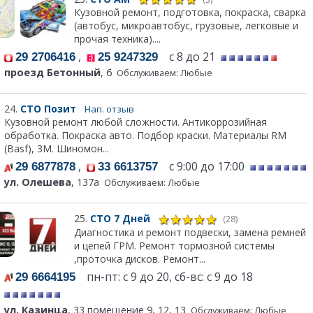
Кузовной ремонт, подготовка, покраска, сварка
(автобус, микроавтобус, грузовые, легковые и
прочая техника)....
,
с 8 до 21
29 2706416
25 9247329
проезд Бетонный
, 6
Обслуживаем: Любые
24.
СТО Позит
Нап. отзыв
Кузовной ремонт любой сложности. Антикоррозийная
обработка. Покраска авто. Подбор краски. Материалы RM
(Basf), 3М. Шиномон...
,
с 9:00 до 17:00
29 6877878
33 6613757
ул. Олешева
, 137а
Обслуживаем: Любые
25.
СТО 7 Дней
(28)
Диагностика и ремонт подвески, замена ремней
и цепей ГРМ. Ремонт тормозной системы
,проточка дисков. Ремонт...
пн-пт: с 9 до 20, сб-вс: с 9 до 18
29 6664195
ул. Казинца
, 33 помещение 9, 12, 13
Обслуживаем: Любые