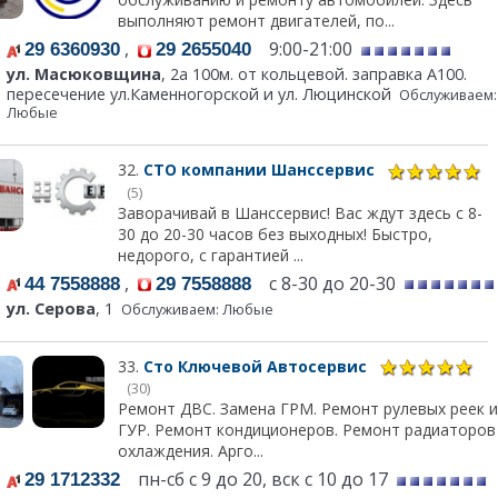
выполняют ремонт двигателей, по...
,
9:00-21:00
29 6360930
29 2655040
ул. Масюковщина
, 2а 100м. от кольцевой. заправка А100.
пересечение ул.Каменногорской и ул. Люцинской
Обслуживаем:
Любые
32.
СТО компании Шанссервис
(5)
Заворачивай в Шанссервис! Вас ждут здесь с 8-
30 до 20-30 часов без выходных! Быстро,
недорого, с гарантией ...
,
с 8-30 до 20-30
44 7558888
29 7558888
ул. Серова
, 1
Обслуживаем: Любые
33.
Сто Ключевой Автосервис
(30)
Ремонт ДВС. Замена ГРМ. Ремонт рулевых реек и
ГУР. Ремонт кондиционеров. Ремонт радиаторов
охлаждения. Арго...
пн-сб с 9 до 20, вск с 10 до 17
29 1712332