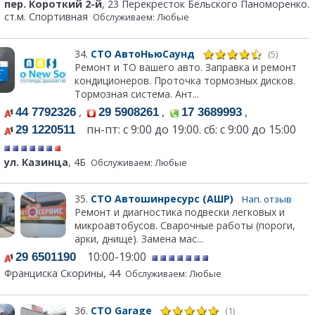
пер. Короткий 2-й
, 23 Перекресток Бельского Паноморенко.
ст.м. Спортивная
Обслуживаем: Любые
34.
СТО АвтоНьюСаунд
(5)
Ремонт и ТО вашего авто. Заправка и ремонт
кондиционеров. Проточка тормозных дисков.
Тормозная система. Ант...
,
,
,
44 7792326
29 5908261
17 3689993
пн-пт: с 9:00 до 19:00. сб: с 9:00 до 15:00
29 1220511
ул. Казинца
, 4Б
Обслуживаем: Любые
35.
СТО Автошинресурс (АШР)
Нап. отзыв
Ремонт и диагностика подвески легковых и
микроавтобусов. Сварочные работы (пороги,
арки, днище). Замена мас...
10:00-19:00
29 6501190
Франциска Скорины, 44
Обслуживаем: Любые
36.
СТО Garage
(1)