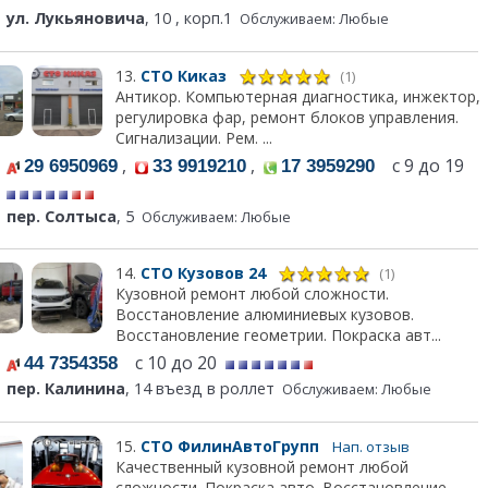
ул. Лукьяновича
, 10 , корп.1
Обслуживаем: Любые
13.
СТО Киказ
(1)
Антикор. Компьютерная диагностика, инжектор,
регулировка фар, ремонт блоков управления.
Сигнализации. Рем. ...
,
,
с 9 до 19
29 6950969
33 9919210
17 3959290
пер. Солтыса
, 5
Обслуживаем: Любые
14.
СТО Кузовов 24
(1)
Кузовной ремонт любой сложности.
Восстановление алюминиевых кузовов.
Восстановление геометрии. Покраска авт...
с 10 до 20
44 7354358
пер. Калинина
, 14 въезд в роллет
Обслуживаем: Любые
15.
СТО ФилинАвтоГрупп
Нап. отзыв
Качественный кузовной ремонт любой
сложности. Покраска авто. Восстановление