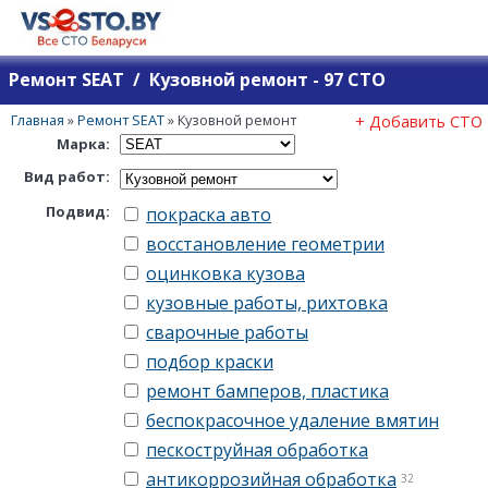
Ремонт SEAT / Кузовной ремонт - 97 СТО
Главная
»
Ремонт SEAT
»
Кузовной ремонт
+ Добавить СТО
Марка:
Вид работ:
Подвид:
покраска авто
восстановление геометрии
оцинковка кузова
кузовные работы, рихтовка
сварочные работы
подбор краски
ремонт бамперов, пластика
беспокрасочное удаление вмятин
пескоструйная обработка
антикоррозийная обработка
32