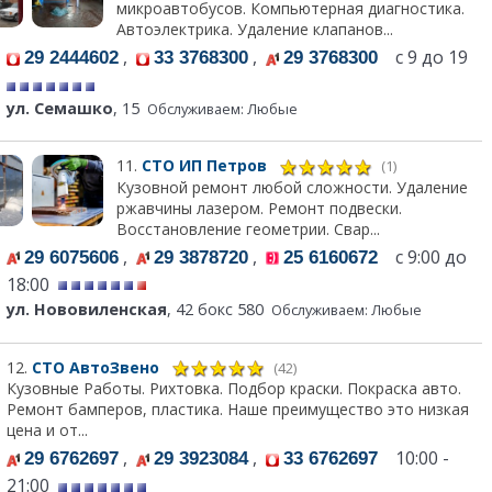
микроавтобусов. Компьютерная диагностика.
Автоэлектрика. Удаление клапанов...
,
,
с 9 до 19
29 2444602
33 3768300
29 3768300
ул. Семашко
, 15
Обслуживаем: Любые
11.
СТО ИП Петров
(1)
Кузовной ремонт любой сложности. Удаление
ржавчины лазером. Ремонт подвески.
Восстановление геометрии. Свар...
,
,
с 9:00 до
29 6075606
29 3878720
25 6160672
18:00
ул. Нововиленская
, 42 бокс 580
Обслуживаем: Любые
12.
СТО АвтоЗвено
(42)
Кузовные Работы. Рихтовка. Подбор краски. Покраска авто.
Ремонт бамперов, пластика. Наше преимущество это низкая
цена и от...
,
,
10:00 -
29 6762697
29 3923084
33 6762697
21:00