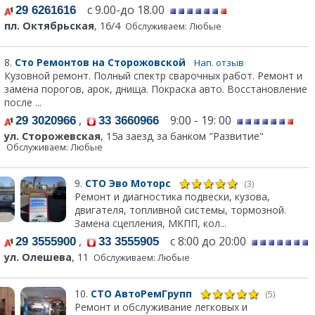
с 9.00-до 18.00
29 6261616
пл. Октябрьская
, 16/4
Обслуживаем: Любые
8.
Сто Ремонтов на Сторожовской
Нап. отзыв
Кузовной ремонт. Полный спектр сварочных работ. Ремонт и
замена порогов, арок, днища. Покраска авто. Восстановление
после ...
,
9:00 - 19: 00
29 3020966
33 3660966
ул. Сторожевская
, 15а заезд за банком "Развитие"
Обслуживаем: Любые
9.
СТО Эво Моторс
(3)
Ремонт и диагностика подвески, кузова,
двигателя, топливной системы, тормозной.
Замена сцепления, МКПП, кол...
,
с 8:00 до 20:00
29 3555900
33 3555905
ул. Олешева
, 11
Обслуживаем: Любые
10.
СТО АвтоРемГрупп
(5)
Ремонт и обслуживание легковых и