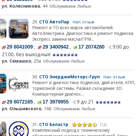
ул. Колесникова
, 44
Обслуживаем: Любые
29.
СТО АвтоПар
Нап. отзыв
Ремонт и ТО всех марок автомобилей.
АвтоЭлектрика. Диагностика и ремонт подвески.
Экспресс замена масла/ГРМ...
,
,
с 9:00 до
29 6041009
29 3400942
17 2074280
21:00, без выходных!
ул. Семашко
, 25а
Обслуживаем: Любые
30.
СТО ЭнерджиМоторс-Груп
Нап. отзыв
Ремонт и диагностика подвески, двигателя, КПП,
тормозной системы. Развал-схождение 3D.
Компьютерная диагнос...
,
с 9 до 21
29 6072165
17 3979955
ул. Ольшевского
, 16Б
Обслуживаем: Любые
31.
СТО Беластр
(12)
Комплексный подход к техническому
обслуживанию и ремонту автомобилей. Здесь