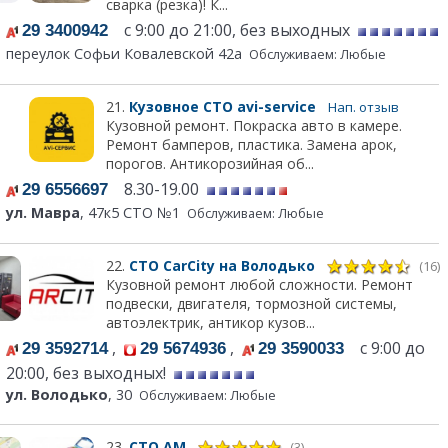
сварка (резка)! К...
с 9:00 до 21:00, без выходных
29 3400942
переулок Софьи Ковалевской 42а
Обслуживаем: Любые
21.
Кузовное СТО avi-service
Нап. отзыв
Кузовной ремонт. Покраска авто в камере.
Ремонт бамперов, пластика. Замена арок,
порогов. Антикорозийная об...
8.30-19.00
29 6556697
ул. Мавра
, 47к5 СТО №1
Обслуживаем: Любые
22.
СТО CarCity на Володько
(16)
Кузовной ремонт любой сложности. Ремонт
подвески, двигателя, тормозной системы,
автоэлектрик, антикор кузов...
,
,
с 9:00 до
29 3592714
29 5674936
29 3590033
20:00, без выходных!
ул. Володько
, 30
Обслуживаем: Любые
23.
СТО АМ
(3)