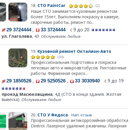
18.
СТО PaintCar
(2)
Наше СТО занимается кузовным ремонтом
более 15лет. Выполняем покраску в камере,
сварочные работы, ремонт по...
,
с 9 до 20
29 3724444
33 3724444
ул. Глаголева
, 43
Обслуживаем: Любые
19.
Кузовной ремонт Окталион-Авто
(30)
Профессиональная подготовка и покраска
легковых авто и микроавтобусов. Рихтовочные
работы. Фирменная окрасо...
,
,
с 9 до 19
29 1850526
29 5250526
33 3030940
проезд Масюковщина
, 4Д (СТО в конце здания. Желтая
вывеска)
Обслуживаем: Любые
20.
СТО У Федоса
Нап. отзыв
Профессиональная антикоррозийная обработка
Dinitrol. Лазерное удаление ржавчины. Лазерная