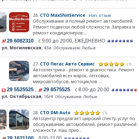
26.
СТО MaxShinService
Нап. отзыв
Обслуживание и полный ремонт автомобилей.
Ремонт подвески любой сложности. Заправка и
ремонт кондиционеров....
с 9:00 до 20:00, ЕЖЕДНЕВНО
29 6082310
ул. Могилевская
, 43а
Обслуживаем: Любые
27.
СТО Пегас Авто Сервис
(1)
Автоэлектрика - ремонт и диагностика. Ремонт
автомобилей всех марок, легковых,
микроавтобусов, мотоциклов. ...
,
с 8.00-до 20.00
29 5525525
29 6575525
ул. Октябрьская
, 16/4
Обслуживаем: Любые
28.
СТО DM-Auto
(1)
Автоцентр предлагает широкий спектр услуг по
обслуживанию автомобилей, ремонт различной
сложности. Наш прио...
9.00-21.00
29 1621100