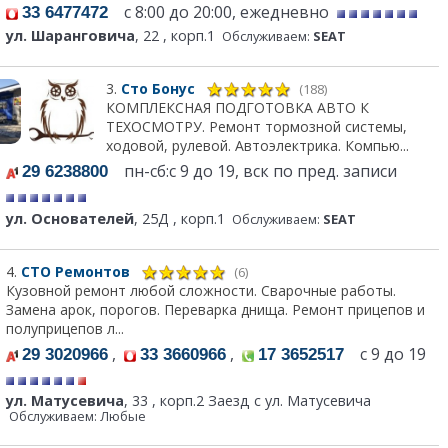
с 8:00 до 20:00, ежедневно
33 6477472
ул. Шаранговича
, 22 , корп.1
Обслуживаем:
SEAT
3.
Сто Бонус
(188)
КОМПЛЕКСНАЯ ПОДГОТОВКА АВТО К
ТЕХОСМОТРУ. Ремонт тормозной системы,
ходовой, рулевой. Автоэлектрика. Компью...
пн-сб:с 9 до 19, вск по пред. записи
29 6238800
ул. Основателей
, 25Д , корп.1
Обслуживаем:
SEAT
4.
СТО Ремонтов
(6)
Кузовной ремонт любой сложности. Сварочные работы.
Замена арок, порогов. Переварка днища. Ремонт прицепов и
полуприцепов л...
,
,
с 9 до 19
29 3020966
33 3660966
17 3652517
ул. Матусевича
, 33 , корп.2 Заезд с ул. Матусевича
Обслуживаем: Любые