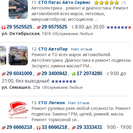
11.
СТО Пегас Авто Сервис
(1)
Автоэлектрика - ремонт и диагностика. Ремонт
автомобилей всех марок, легковых,
микроавтобусов, мотоциклов. ...
,
с 8.00-до 20.00
29 5525525
29 6575525
ул. Октябрьская
, 16/4
Обслуживаем: Любые
12.
СТО АвтоПар
Нап. отзыв
Ремонт и ТО всех марок автомобилей.
АвтоЭлектрика. Диагностика и ремонт подвески.
Экспресс замена масла/ГРМ...
,
,
с 9:00 до
29 6041009
29 3400942
17 2074280
21:00, без выходных!
ул. Семашко
, 25а
Обслуживаем: Любые
13.
СТО Легион
Нап. отзыв
Ремонт рулевых реек любой сложности. Ремонт
подвески. Замена ГРМ, цепей, ремней, масла.
Ремонт тормозной си...
,
,
9:00 - 19:00
29 6666218
33 6666218
29 3333431