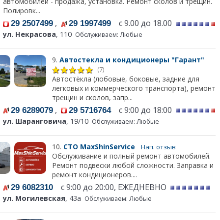
автомобилей - продажа, установка. Ремонт сколов и трещин.
Полировк...
,
с 9.00 до 18.00
29 2507499
29 1997499
ул. Некрасова
, 110
Обслуживаем: Любые
9.
Автостекла и кондиционеры "Гарант"
(7)
Автостёкла (лобовые, боковые, задние для
легковых и коммерческого транспорта), ремонт
трещин и сколов, запр...
,
с 9:00 до 18:00
29 6289079
29 5716764
ул. Шаранговича
, 19/10
Обслуживаем: Любые
10.
СТО MaxShinService
Нап. отзыв
Обслуживание и полный ремонт автомобилей.
Ремонт подвески любой сложности. Заправка и
ремонт кондиционеров....
с 9:00 до 20:00, ЕЖЕДНЕВНО
29 6082310
ул. Могилевская
, 43а
Обслуживаем: Любые