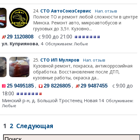
24.
СТО АвтоСоюзСервис
Нап. отзыв
Полное ТО и ремонт любой сложности в центре
Минска. Ремонт авто, микроавтобусов и
грузовых до 3,5т. Кузовно...
с 9:00 до 21:00
29 1120808
ул. Куприянова
, 4
Обслуживаем: Любые
25.
СТО ИП Муляров
Нап. отзыв
Кузовной ремонт, покраска, антикоррозийная
обработка. Восстановление после ДТП,
кузовные работы, окраска да...
,
,
с 9:00 до
25 9495185
29 8226805
29 9487455
18:00
Минский р-н, д. Большой Тростенец Новая 14
Обслуживаем:
Любые
1
2
Следующая