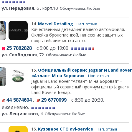
ул. Передовая
, 6 , корп.10
Обслуживаем: Любые
14.
Marvel Detailing
Нап. отзыв
Качественный детейлинг вашего автомобиля.
Оклейка бронеплёнкой, нанесение защитных
покрытий, химчистка авто...
с 9:00 до 19:00
25 7882828
ул. Слободская
, 72
Обслуживаем: Любые
15.
Официальный сервис Jaguar и Land Rover
«Атлант-М на Боровая»
Нап. отзыв
Jaguar и Land Rover "Атлант-М на Боровая" –
официальный сервисный премиум центр Jaguar и
Land Rover в Белар...
,
с 8:30 до 20:30,
44 5874604
29 6770099
ежедневно.
ул. Лещинского
, 4
Обслуживаем: Любые
16.
Кузовное СТО avi-service
Нап. отзыв