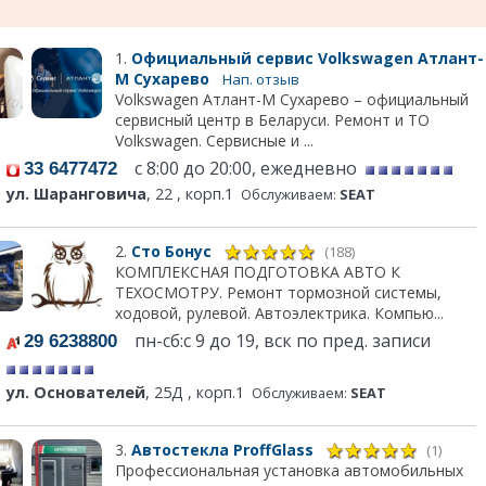
1.
Официальный сервис Volkswagen Атлант-
М Сухарево
Нап. отзыв
Volkswagen Атлант-М Сухарево – официальный
сервисный центр в Беларуси. Ремонт и ТО
Volkswagen. Сервисные и ...
с 8:00 до 20:00, ежедневно
33 6477472
ул. Шаранговича
, 22 , корп.1
Обслуживаем:
SEAT
2.
Сто Бонус
(188)
КОМПЛЕКСНАЯ ПОДГОТОВКА АВТО К
ТЕХОСМОТРУ. Ремонт тормозной системы,
ходовой, рулевой. Автоэлектрика. Компью...
пн-сб:с 9 до 19, вск по пред. записи
29 6238800
ул. Основателей
, 25Д , корп.1
Обслуживаем:
SEAT
3.
Автостекла ProffGlass
(1)
Профессиональная установка автомобильных