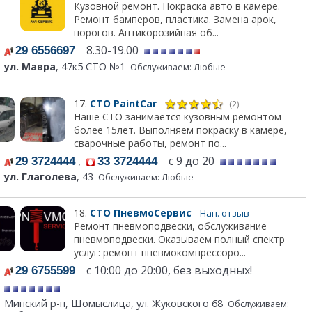
Кузовной ремонт. Покраска авто в камере.
Ремонт бамперов, пластика. Замена арок,
порогов. Антикорозийная об...
8.30-19.00
29 6556697
ул. Мавра
, 47к5 СТО №1
Обслуживаем: Любые
17.
СТО PaintCar
(2)
Наше СТО занимается кузовным ремонтом
более 15лет. Выполняем покраску в камере,
сварочные работы, ремонт по...
,
с 9 до 20
29 3724444
33 3724444
ул. Глаголева
, 43
Обслуживаем: Любые
18.
СТО ПневмоСервис
Нап. отзыв
Ремонт пневмоподвески, обслуживание
пневмоподвески. Оказываем полный спектр
услуг: ремонт пневмокомпрессоро...
с 10:00 до 20:00, без выходных!
29 6755599
Минский р-н, Щомыслица, ул. Жуковского 68
Обслуживаем: