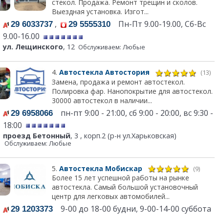
стекол. Продажа. Ремонт трещин и сколов.
Выездная установка. Изгот...
,
Пн-Пт 9.00-19.00, Сб-Вс
29 6033737
29 5555310
9.00-16.00
ул. Лещинского
, 12
Обслуживаем: Любые
4.
Автостекла Автостория
(13)
Замена, продажа и ремонт автостекол.
Полировка фар. Нанопокрытие для автостекол.
30000 автостекол в наличии...
пн-пт 9:00 - 21:00, сб 9:00 - 20:00, вс 9:30 -
29 6958066
18:00
проезд Бетонный
, 3 , корп.2 (р-н ул.Харьковская)
Обслуживаем: Любые
5.
Автостекла Мобискар
(9)
Более 15 лет успешной работы на рынке
автостекла. Самый большой установочный
центр для легковых автомобилей...
9-00 до 18-00 будни, 9-00-14-00 суббота
29 1203373