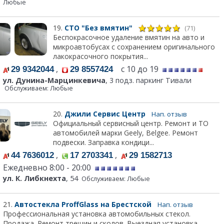
Любые
19.
СТО "Без вмятин"
(71)
Беспокрасочное удаление вмятин на авто и
микроавтобусах с сохранением оригинального
лакокрасочного покрытия...
,
с 10 до 19
29 9342044
29 8557424
ул. Дунина-Марцинкевича
, 3 подз. паркинг Тивали
Обслуживаем: Любые
20.
Джили Сервис Центр
Нап. отзыв
Официальный сервисный центр. Ремонт и ТО
автомобилей марки Geely, Belgee. Ремонт
подвески. Заправка кондици...
,
,
44 7636012
17 2703341
29 1582713
Ежедневно 8:00 - 20:00
ул. К. Либкнехта
, 54
Обслуживаем: Любые
21.
Автостекла ProffGlass на Брестской
Нап. отзыв
Профессиональная установка автомобильных стекол.
Продажа. Ремонт трещин и сколов. Выездная установка.