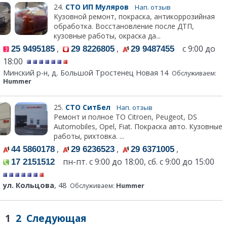
24.
СТО ИП Муляров
Нап. отзыв
Кузовной ремонт, покраска, антикоррозийная
обработка. Восстановление после ДТП,
кузовные работы, окраска да...
,
,
с 9:00 до
25 9495185
29 8226805
29 9487455
18:00
Минский р-н, д. Большой Тростенец Новая 14
Обслуживаем:
Hummer
25.
СТО СитБел
Нап. отзыв
Ремонт и полное ТО Citroen, Peugeot, DS
Automobiles, Opel, Fiat. Покраска авто. Кузовные
работы, рихтовка. ...
,
,
,
44 5860178
29 6236523
29 6371005
пн-пт. с 9:00 до 18:00, сб. с 9:00 до 15:00
17 2151512
ул. Кольцова
, 48
Обслуживаем:
Hummer
1
2
Следующая