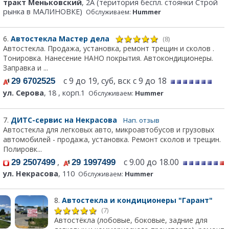
тракт Меньковский
, 2А (територия беспл. стоянки Строй
рынка в МАЛИНОВКЕ)
Обслуживаем:
Hummer
6.
Автостекла Мастер дела
(8)
Автостекла. Продажа, установка, ремонт трещин и сколов .
Тонировка. Нанесение НАНО покрытия. Автокондиционеры.
Заправка и ...
с 9 до 19, суб, вск с 9 до 18
29 6702525
ул. Серова
, 18 , корп.1
Обслуживаем:
Hummer
7.
ДИТС-сервис на Некрасова
Нап. отзыв
Автостекла для легковых авто, микроавтобусов и грузовых
автомобилей - продажа, установка. Ремонт сколов и трещин.
Полировк...
,
с 9.00 до 18.00
29 2507499
29 1997499
ул. Некрасова
, 110
Обслуживаем:
Hummer
8.
Автостекла и кондиционеры "Гарант"
(7)
Автостёкла (лобовые, боковые, задние для