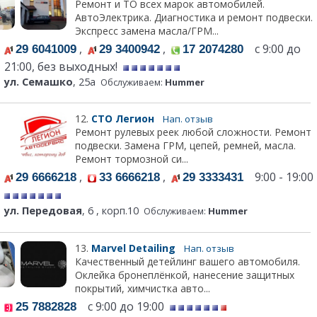
Ремонт и ТО всех марок автомобилей.
АвтоЭлектрика. Диагностика и ремонт подвески.
Экспресс замена масла/ГРМ...
,
,
с 9:00 до
29 6041009
29 3400942
17 2074280
21:00, без выходных!
ул. Семашко
, 25а
Обслуживаем:
Hummer
12.
СТО Легион
Нап. отзыв
Ремонт рулевых реек любой сложности. Ремонт
подвески. Замена ГРМ, цепей, ремней, масла.
Ремонт тормозной си...
,
,
9:00 - 19:00
29 6666218
33 6666218
29 3333431
ул. Передовая
, 6 , корп.10
Обслуживаем:
Hummer
13.
Marvel Detailing
Нап. отзыв
Качественный детейлинг вашего автомобиля.
Оклейка бронеплёнкой, нанесение защитных
покрытий, химчистка авто...
с 9:00 до 19:00
25 7882828