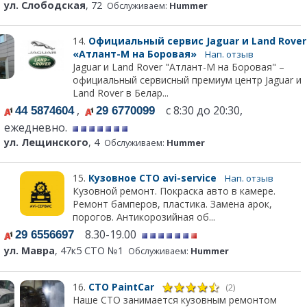
ул. Слободская
, 72
Обслуживаем:
Hummer
14.
Официальный сервис Jaguar и Land Rover
«Атлант-М на Боровая»
Нап. отзыв
Jaguar и Land Rover "Атлант-М на Боровая" –
официальный сервисный премиум центр Jaguar и
Land Rover в Белар...
,
с 8:30 до 20:30,
44 5874604
29 6770099
ежедневно.
ул. Лещинского
, 4
Обслуживаем:
Hummer
15.
Кузовное СТО avi-service
Нап. отзыв
Кузовной ремонт. Покраска авто в камере.
Ремонт бамперов, пластика. Замена арок,
порогов. Антикорозийная об...
8.30-19.00
29 6556697
ул. Мавра
, 47к5 СТО №1
Обслуживаем:
Hummer
16.
СТО PaintCar
(2)
Наше СТО занимается кузовным ремонтом