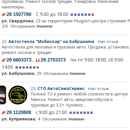
грузовиках. Ремонт сколов трещин. Тонировка. Нанесение
нанопокры...
С 9.00 до 18.00
29 1507780
ул. Свердлова
, 23 на территории Peugeot центра строение Р
2/К
Обслуживаем:
Hummer
22.
Автостекла "Мобискар" на Бабушкина
Нап. отзыв
Автостекла для легковых и грузовых авто. Продажа, установка,
ремонт сколов и трещин
,
пн-пт 9:00-18:00, сб 9:00-
29 6603373
29 2703373
14:00
ул. Бабушкина
, 29
Обслуживаем:
Hummer
23.
СТО АвтоСоюзСервис
Нап. отзыв
Полное ТО и ремонт любой сложности в центре
Минска. Ремонт авто, микроавтобусов и
грузовых до 3,5т. Кузовно...
с 9:00 до 21:00
29 1120808
ул. Куприянова
, 4
Обслуживаем:
Hummer