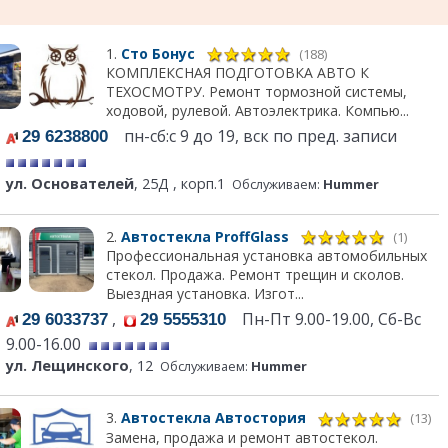
1.
Сто Бонус
(188)
КОМПЛЕКСНАЯ ПОДГОТОВКА АВТО К
ТЕХОСМОТРУ. Ремонт тормозной системы,
ходовой, рулевой. Автоэлектрика. Компью...
пн-сб:с 9 до 19, вск по пред. записи
29 6238800
ул. Основателей
, 25Д , корп.1
Обслуживаем:
Hummer
2.
Автостекла ProffGlass
(1)
Профессиональная установка автомобильных
стекол. Продажа. Ремонт трещин и сколов.
Выездная установка. Изгот...
,
Пн-Пт 9.00-19.00, Сб-Вс
29 6033737
29 5555310
9.00-16.00
ул. Лещинского
, 12
Обслуживаем:
Hummer
3.
Автостекла Автостория
(13)
Замена, продажа и ремонт автостекол.