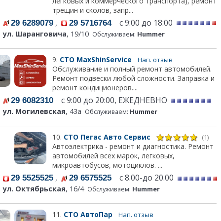
легковых и коммерческого транспорта), ремонт
трещин и сколов, запр...
,
с 9:00 до 18:00
29 6289079
29 5716764
ул. Шаранговича
, 19/10
Обслуживаем:
Hummer
9.
СТО MaxShinService
Нап. отзыв
Обслуживание и полный ремонт автомобилей.
Ремонт подвески любой сложности. Заправка и
ремонт кондиционеров....
с 9:00 до 20:00, ЕЖЕДНЕВНО
29 6082310
ул. Могилевская
, 43а
Обслуживаем:
Hummer
10.
СТО Пегас Авто Сервис
(1)
Автоэлектрика - ремонт и диагностика. Ремонт
автомобилей всех марок, легковых,
микроавтобусов, мотоциклов. ...
,
с 8.00-до 20.00
29 5525525
29 6575525
ул. Октябрьская
, 16/4
Обслуживаем:
Hummer
11.
СТО АвтоПар
Нап. отзыв