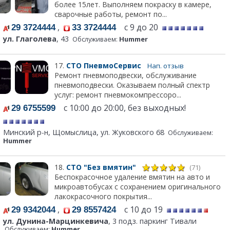
более 15лет. Выполняем покраску в камере,
сварочные работы, ремонт по...
,
с 9 до 20
29 3724444
33 3724444
ул. Глаголева
, 43
Обслуживаем:
Hummer
17.
СТО ПневмоСервис
Нап. отзыв
Ремонт пневмоподвески, обслуживание
пневмоподвески. Оказываем полный спектр
услуг: ремонт пневмокомпрессоро...
с 10:00 до 20:00, без выходных!
29 6755599
Минский р-н, Щомыслица, ул. Жуковского 68
Обслуживаем:
Hummer
18.
СТО "Без вмятин"
(71)
Беспокрасочное удаление вмятин на авто и
микроавтобусах с сохранением оригинального
лакокрасочного покрытия...
,
с 10 до 19
29 9342044
29 8557424
ул. Дунина-Марцинкевича
, 3 подз. паркинг Тивали
Обслуживаем:
Hummer