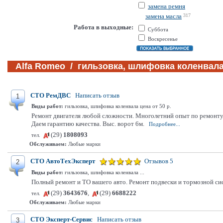
замена ремня
замена масла
317
Работа в выходные:
Суббота
Воскресенье
Alfa Romeo / гильзовка, шлифовка коленвала
СТО РемДВС
Написать отзыв
1
Виды работ:
гильзовка, шлифовка коленвала цена от 50 р.
Ремонт двигателя любой сложности. Многолетний опыт по ремонту 
Даем гарантию качества. Выс. ворот 6м.
Подробнее...
(29)
1808093
тел.
Обслуживаем:
Любые марки
СТО АвтоТехЭксперт
Отзывов 5
2
Виды работ:
гильзовка, шлифовка коленвала ...
Полный ремонт и ТО вашего авто. Ремонт подвески и тормозной сис
(29)
3643676
,
(29)
6688222
тел.
Обслуживаем:
Любые марки
СТО Эксперт-Сервис
Написать отзыв
3