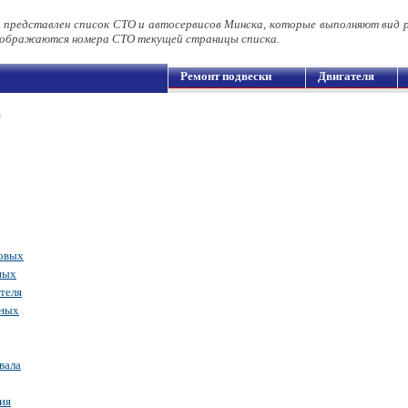
а представлен список СТО и автосервисов Минска, которые выполняют вид 
ображаются номера СТО текущей страницы списка.
Ремонт подвески
Двигателя
а
новых
ных
теля
дных
вала
ия