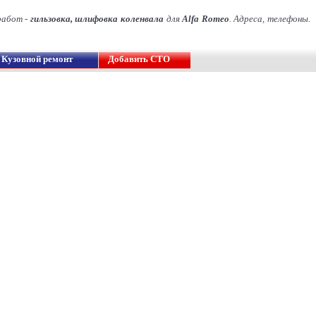
работ -
гильзовка, шлифовка коленвала
для
Alfa Romeo
. Адреса, телефоны.
Кузовной ремонт
Добавить СТО