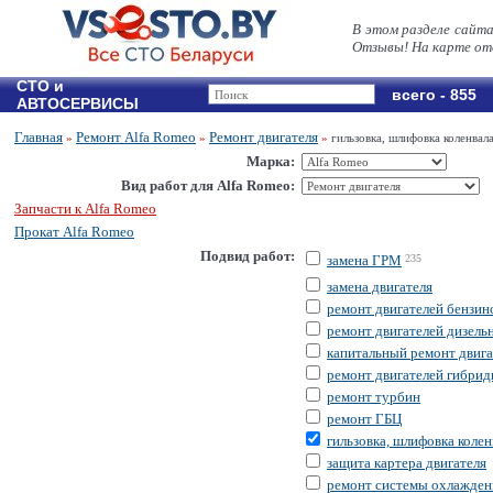
В этом разделе сайт
Отзывы! На карте от
СТО и
всего - 855
АВТОСЕРВИСЫ
Главная
Ремонт Alfa Romeo
Ремонт двигателя
»
»
»
гильзовка, шлифовка коленвал
Марка:
Вид работ для Alfa Romeo:
Запчасти к Alfa Romeo
Прокат Alfa Romeo
Подвид работ:
замена ГРМ
235
замена двигателя
ремонт двигателей бензи
ремонт двигателей дизель
капитальный ремонт двига
ремонт двигателей гибри
ремонт турбин
ремонт ГБЦ
гильзовка, шлифовка колен
защита картера двигателя
ремонт системы охлажден