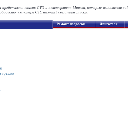
а представлен список СТО и автосервисов Минска, которые выполняют ви
ображаются номера СТО текущей страницы списка.
Ремонт подвески
Двигателя
а
 и трещин
е