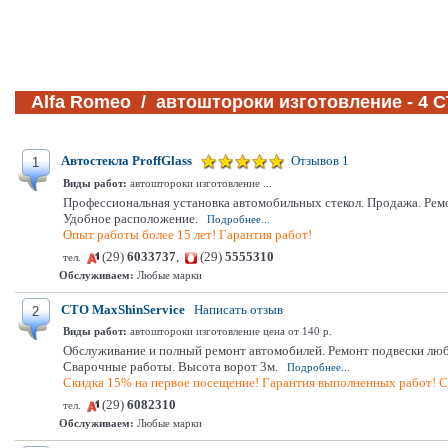
Alfa Romeo / автоштороки изготовление - 4 
Автостекла ProffGlass
Отзывов 1
1
Виды работ:
автоштороки изготовление ...
Профессиональная установка автомобильных стекол. Продажа. Ремо
Удобное расположение.
Подробнее...
Опыт работы более 15 лет! Гарантия работ!
(29)
6033737
,
(29)
5555310
тел.
Обслуживаем:
Любые марки
СТО MaxShinService
Написать отзыв
2
Виды работ:
автоштороки изготовление цена от 140 р.
Обслуживание и полный ремонт автомобилей. Ремонт подвески любо
Сварочные работы. Высота ворот 3м.
Подробнее...
Скидка 15% на первое посещение! Гарантия выполненных работ! С
(29)
6082310
тел.
Обслуживаем:
Любые марки