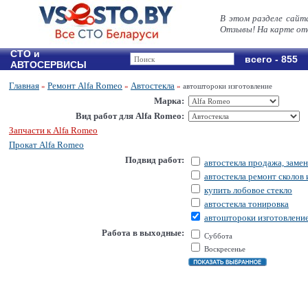
В этом разделе сайт
Отзывы! На карте от
СТО и
всего - 855
АВТОСЕРВИСЫ
Главная
Ремонт Alfa Romeo
Автостекла
»
»
»
автоштороки изготовление
Марка:
Вид работ для Alfa Romeo:
Запчасти к Alfa Romeo
Прокат Alfa Romeo
Подвид работ:
автостекла продажа, замен
автостекла ремонт сколов
купить лобовое стекло
автостекла тонировка
автоштороки изготовлени
Работа в выходные:
Суббота
Воскресенье