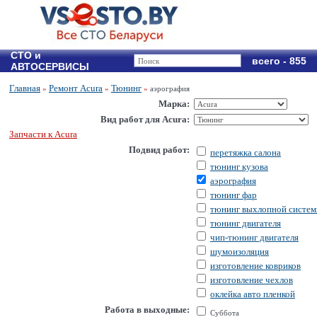
СТО и
всего - 855
АВТОСЕРВИСЫ
Главная
Ремонт Acura
Тюнинг
»
»
»
аэрография
Марка:
Вид работ для Acura:
Запчасти к Acura
Подвид работ:
перетяжка салона
тюнинг кузова
аэрография
тюнинг фар
тюнинг выхлопной систе
тюнинг двигателя
чип-тюнинг двигателя
шумоизоляция
изготовление ковриков
изготовление чехлов
оклейка авто пленкой
Работа в выходные:
Суббота